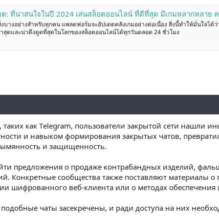
่น่าสนใจในปี 2024 เล่นสล็อตออนไลน์ ที่ดีที่สุด มีเกมหลากหลาย ความปลอดภัยสูงสุด
่งบางอย่างสำหรับทุกคน แพลตฟอร์มจะอัปเดตคลังเกมอย่างต่อเนื่อง สิ่งนี้ทำให้มั่นใจได้ว่า
่าสุดและน่าดึงดูดที่สุดในโลกของสล็อตออนไลน์ได้ทุกวันตลอด 24 ชั่วโมง
, таких как Тelegram, пользователи закрытой сети нашли и
етности и навыком формирования закрытых чатов, преврат
зымянность и защищенность.
айти предложения о продаже контрабандных изделий, фал
й. Конкретные сообщества также поставляют материалы о 
ции шифрованного веб-клиента или о методах обеспечения 
 подобные чаты засекречены, и ради доступа на них необх