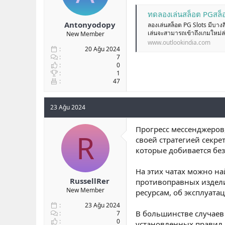
ทดลองเล่นสล็อต PGสล็อต: ที
Antonyodopy
ลองเล่นสล็อต PG Slots มีบางสิ
เล่นจะสามารถเข้าถึงเกมใหม่ล
New Member
www.outlookindia.com
20 Ağu 2024
7
0
1
47
23 Ağu 2024
Прогресс мессенджеров
R
своей стратегией секр
которые добивается бе
На этих чатах можно н
RussellRer
противоправных издели
New Member
ресурсам, об эксплуата
23 Ağu 2024
В большинстве случаев
7
0
установленных правил.