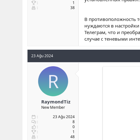
1
38
В противоположность т
нуждаются в настройки
Телеграм, что и преобр
случае с теневыми инт
23 Ağu 2024
R
RaymondTiz
New Member
23 Ağu 2024
8
0
1
48