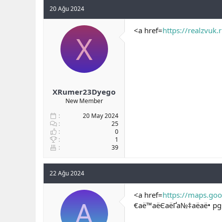
20 Ağu 2024
<a href=
https://realzvuk.r
X
XRumer23Dyego
New Member
20 May 2024
25
0
1
39
22 Ağu 2024
<a href=
https://maps.goo
A
€аё™аёЄаёҐа№‡аёаё• pg