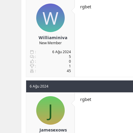
b
ı
rgbet
W
a
ç
ş
t
l
a
a
r
t
i
a
h
Williaminiva
n
i
New Member
6 Ağu 2024
5
0
1
45
6 Ağu 2024
rgbet
J
Jamesexows