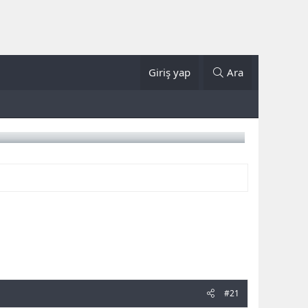
Giriş yap
Ara
#21