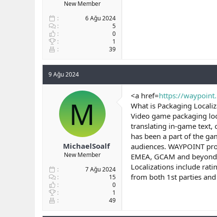
New Member
6 Ağu 2024
5
0
1
39
9 Ağu 2024
<a href=
https://waypoint.
M
What is Packaging Localiz
Video game packaging loca
translating in-game text, 
has been a part of the ga
MichaelSoalf
audiences. WAYPOINT provi
New Member
EMEA, GCAM and beyond. W
Localizations include rat
7 Ağu 2024
from both 1st parties and 
15
0
1
49