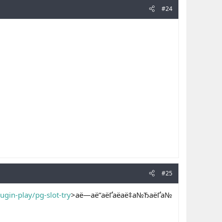
#24
#25
gin-play/pg-slot-try
>аё—аё”аёҐаёаё‡а№ЂаёҐа№