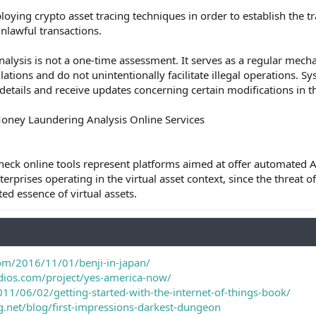
oying crypto asset tracing techniques in order to establish the t
unlawful transactions.
lysis is not a one-time assessment. It serves as a regular mecha
ations and do not unintentionally facilitate illegal operations. 
details and receive updates concerning certain modifications in t
Money Laundering Analysis Online Services
eck online tools represent platforms aimed at offer automated A
erprises operating in the virtual asset context, since the threat of 
ted essence of virtual assets.
com/2016/11/01/benji-in-japan/
udios.com/project/yes-america-now/
11/06/02/getting-started-with-the-internet-of-things-book/
.net/blog/first-impressions-darkest-dungeon