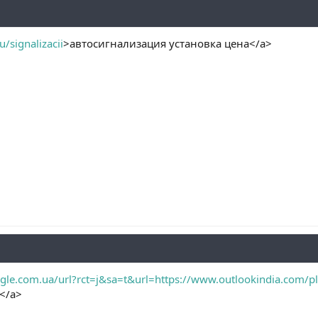
u/signalizacii
>автосигнализация установка цена</a>
gle.com.ua/url?rct=j&sa=t&url=https://www.outlookindia.com/plu
</a>