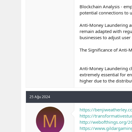
Blockchain Analysis - empl
potential connections to 
Anti-Money Laundering ana
remain adapted with regul
businesses to adjust user 
The Significance of Anti-
Anti-Money Laundering ch
extremely essential for ent
higher due to the distribu
25 Ağu 2024
https://benjiweatherley.
M
https://transformativest
http://webofthings.org/20
https://www.gildargaming