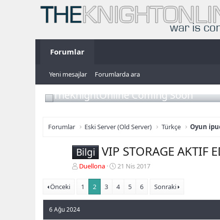
Forumlar
Yeni mesajlar
Forumlarda ara
TheKnightOnline Coming Soon
Forumlar
Eski Server (Old Server)
Türkçe
Oyun ipuç
VIP STORAGE AKTIF E
Bilgi
K
B
Duellona
21 Nis 2017
o
a
n
ş
Önceki
1
2
3
4
5
6
Sonraki
b
l
u
a
6 Ağu 2024
y
n
u
g