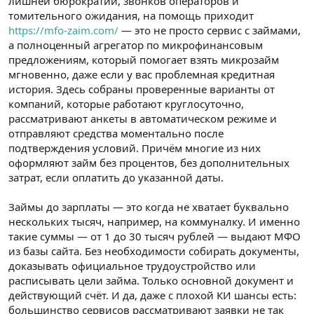
лишней бюрократии, звонков операторов и
n
i
томительного ожидания, на помощь приходит
https://mfo-zaim.com/
— это не просто сервис с займами,
а полноценный агрегатор по микрофинансовым
предложениям, который помогает взять микрозайм
мгновенно, даже если у вас проблемная кредитная
история. Здесь собраны проверенные варианты от
компаний, которые работают круглосуточно,
рассматривают анкеты в автоматическом режиме и
отправляют средства моментально после
подтверждения условий. Причём многие из них
оформляют займ без процентов, без дополнительных
затрат, если оплатить до указанной даты.
Займы до зарплаты — это когда не хватает буквально
нескольких тысяч, например, на коммуналку. И именно
такие суммы — от 1 до 30 тысяч рублей — выдают МФО
из базы сайта. Без необходимости собирать документы,
доказывать официальное трудоустройство или
расписывать цели займа. Только основной документ и
действующий счёт. И да, даже с плохой КИ шансы есть:
большинство сервисов рассматривают заявки не так