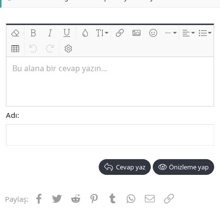
Biçimlendirmeyi kaldır
Kalın
Yatık
Altını çiz
Metin rengi
Font boyutu
Link ekle
Resim ekle
İfadeler
Ekle
Hizalama
List
Insert table
Geri al
ileri al
BB kodunu değiştir
Bu alana bir cevap yazın...
Adı
Cevap yaz
Önizleme yap
Facebook
Twitter
Reddit
Pinterest
Tumblr
WhatsApp
E-posta
Link
Paylaş: