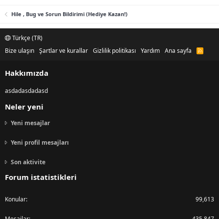
Hile , Bug ve Sorun Bildirimi (Hediye Kazan!)
Türkçe (TR)
Bize ulaşın
Şartlar ve kurallar
Gizlilik politikası
Yardım
Ana sayfa
R
S
S
Hakkımızda
asdadasdadasd
Neler yeni
Yeni mesajlar
Yeni profil mesajları
Son aktivite
Forum istatistikleri
Konular
99,613
Mesajlar
435,847