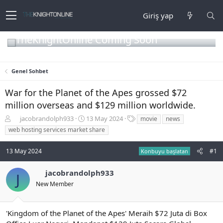
Giriş yap
TheKnightOnline Coming Soon
Genel Sohbet
War for the Planet of the Apes grossed $72
million overseas and $129 million worldwide.
K
B
E
jacobrandolph933
13 May 2024
movie
news
o
a
t
web hosting services market share
n
ş
i
b
l
k
13 May 2024
#1
Konbuyu başlatan
u
a
e
y
n
t
u
g
l
jacobrandolph933
J
b
ı
e
New Member
a
ç
r
ş
t
l
a
'Kingdom of the Planet of the Apes' Meraih $72 Juta di Box
a
r