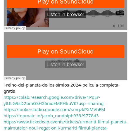
l-reino-del-planeta-de-los-simios-2024-pelicula-completa-
gratis
https://colab.research.google.com/drive/1PqEr-
ylULG9sD2bmGSHX6nioEMRH6uVK?usp=sharing
https://lookerstudio.google.com/s/ngzkPXMVhEM
https://topmate.io/jacob_randolph933/977843
https://www.ticketleap.events/tickets/urmariti-filmul-planeta-
maimutelor-noul-regat-onli/urmariti-filmul-planeta-