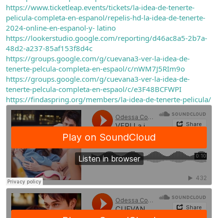
https://www.ticketleap.events/tickets/la-idea-de-tenerte-
pelicula-completa-en-espanol/repelis-hd-la-idea-de-tenerte-
2024-online-en-espanol-y- latino
https://lookerstudio.google.com/reporting/d46ac8a5-2b7a-
48d2-a237-85af153f8d4c
https://groups.google.com/g/cuevana3-ver-la-idea-de-
tenerte-pelcula-completa-en-espaol/c/nWM7J5RIm9o
https://groups.google.com/g/cuevana3-ver-la-idea-de-
tenerte-pelcula-completa-en-espaol/c/e3F48BCFWPI
https://findaspring.org/members/la-idea-de-tenerte-pelicula/