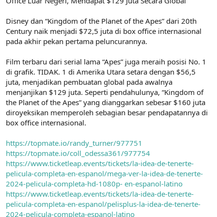
Office Luar Negeri, Mendapat $129 Juta Secara Global
t
i
a
h
n
i
Disney dan “Kingdom of the Planet of the Apes” dari 20th
Century naik menjadi $72,5 juta di box office internasional
pada akhir pekan pertama peluncurannya.
Film terbaru dari serial lama “Apes” juga meraih posisi No. 1
di grafik. TIDAK. 1 di Amerika Utara setara dengan $56,5
juta, menjadikan pembuatan global pada awalnya
menjanjikan $129 juta. Seperti pendahulunya, “Kingdom of
the Planet of the Apes” yang dianggarkan sebesar $160 juta
diroyeksikan memperoleh sebagian besar pendapatannya di
box office internasional.
https://topmate.io/randy_turner/977751
https://topmate.io/coll_odessa361/977754
https://www.ticketleap.events/tickets/la-idea-de-tenerte-
pelicula-completa-en-espanol/mega-ver-la-idea-de-tenerte-
2024-pelicula-completa-hd-1080p- en-espanol-latino
https://www.ticketleap.events/tickets/la-idea-de-tenerte-
pelicula-completa-en-espanol/pelisplus-la-idea-de-tenerte-
2024-pelicula-completa-espanol-latino