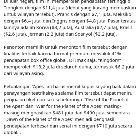
Di luar negeri, film ini memperoleh pendapatan tertinggi di
Tiongkok dengan $11,4 juta (debut yang kurang memuaskan
untuk wilayah tersebut), Prancis dengan $7,1 juta, Meksiko
dengan $6,4 juta, dan Inggris dengan $4,8 juta. Pasar teratas
lainnya adalah Korea ($3,2 juta), Australia ($2,7 juta), Brasil
($2,6 juta), Jerman (2,2 juta) dan Spanyol ($2,2 juta).
Penonton memilih untuk menonton film tersebut dengan
kualitas terbaik karena format premium mewakili 41%
pendapatan box office global. Di Imax saja, “Kingdom”
memperoleh $13,2 juta di seluruh dunia, termasuk $6,2 juta
dari wilayah asing.
Petualangan “Apes” ini harus memiliki posisi yang baik dalam
penayangan teatrikalnya selama film tersebut dapat meniru
penjualan tiket dari seri sebelumnya. “Rise of the Planet of
the Apes” dan “War for the Planet of the Apes” masing-
masing menghasilkan $481 juta dan $490 juta, sementara
“Dawn of the Planet of the Apes” menjadi penghasil
pendapatan terbesar dari serial ini dengan $710 juta secara
global. .