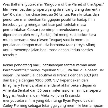
Wes Ball menyutradarai “Kingdom of the Planet of the Apes,”
film keempat dari properti yang dirancang ulang dan entri
ke-10 dalam franchise berusia 56 tahun. Para kritikus dan
penonton memberikan tanggapan positif terhadap film
tersebut, yang mengambil latar jauh setelah masa
pemerintahan Caesar (pemimpin revolusioner yang
diperankan oleh Andy Serkis). Ini mengikuti seekor kera
muda bernama Noa (Owen Teague) saat ia memulai
perjalanan dengan manusia bernama Mae (Freya Allan)
untuk menempa jalan bagi masa depan kedua spesies
tersebut.
Rekan pendatang baru, petualangan fantasi ramah anak
Paramount “IF,” mengumpulkan $3,6 juta dari dua pasar luar
negeri. Ini memulai debutnya di Prancis dengan $3,3 juta
dan Belgia dengan $300.000. “IF,” kependekan dari
Imaginary Friends, akan mendarat akhir pekan depan di
Amerika Serikat dan 56 pasar internasional lainnya, seperti
Inggris, Australia, dan Meksiko. John Krasinski
menyutradarai film yang dibintangi Ryan Reynolds dan
Cailey Fleming sebagai tetangga yang memiliki kemampuan