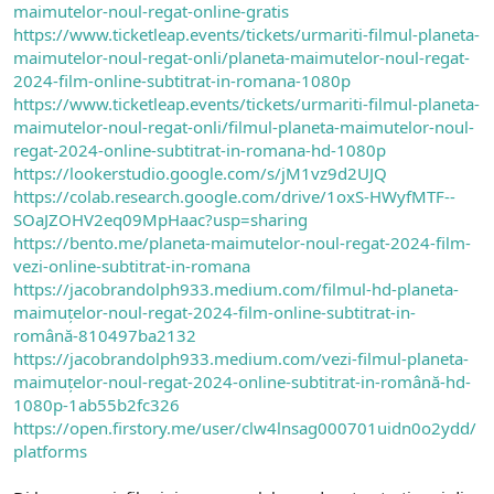
maimutelor-noul-regat-online-gratis
https://www.ticketleap.events/tickets/urmariti-filmul-planeta-
maimutelor-noul-regat-onli/planeta-maimutelor-noul-regat-
2024-film-online-subtitrat-in-romana-1080p
https://www.ticketleap.events/tickets/urmariti-filmul-planeta-
maimutelor-noul-regat-onli/filmul-planeta-maimutelor-noul-
regat-2024-online-subtitrat-in-romana-hd-1080p
https://lookerstudio.google.com/s/jM1vz9d2UJQ
https://colab.research.google.com/drive/1oxS-HWyfMTF--
SOaJZOHV2eq09MpHaac?usp=sharing
https://bento.me/planeta-maimutelor-noul-regat-2024-film-
vezi-online-subtitrat-in-romana
https://jacobrandolph933.medium.com/filmul-hd-planeta-
maimuțelor-noul-regat-2024-film-online-subtitrat-in-
română-810497ba2132
https://jacobrandolph933.medium.com/vezi-filmul-planeta-
maimuțelor-noul-regat-2024-online-subtitrat-in-română-hd-
1080p-1ab55b2fc326
https://open.firstory.me/user/clw4lnsag000701uidn0o2ydd/
platforms