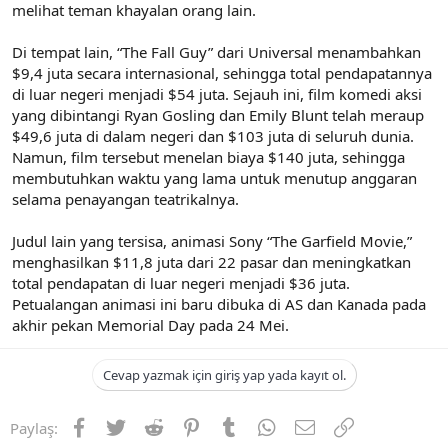
melihat teman khayalan orang lain.
Di tempat lain, “The Fall Guy” dari Universal menambahkan
$9,4 juta secara internasional, sehingga total pendapatannya
di luar negeri menjadi $54 juta. Sejauh ini, film komedi aksi
yang dibintangi Ryan Gosling dan Emily Blunt telah meraup
$49,6 juta di dalam negeri dan $103 juta di seluruh dunia.
Namun, film tersebut menelan biaya $140 juta, sehingga
membutuhkan waktu yang lama untuk menutup anggaran
selama penayangan teatrikalnya.
Judul lain yang tersisa, animasi Sony “The Garfield Movie,”
menghasilkan $11,8 juta dari 22 pasar dan meningkatkan
total pendapatan di luar negeri menjadi $36 juta.
Petualangan animasi ini baru dibuka di AS dan Kanada pada
akhir pekan Memorial Day pada 24 Mei.
Cevap yazmak için giriş yap yada kayıt ol.
Facebook
Twitter
Reddit
Pinterest
Tumblr
WhatsApp
E-posta
Link
Paylaş: