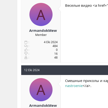
b
ı
e
Веселые видео <a href=
A
a
ç
r
ş
t
l
a
a
r
t
i
a
h
ArmandokMew
n
i
Member
4 Eki 2024
484
0
16
48
12 Eki 2024
Смешные приколы и кар
A
nastroenie
</a>.
ArmandokMew