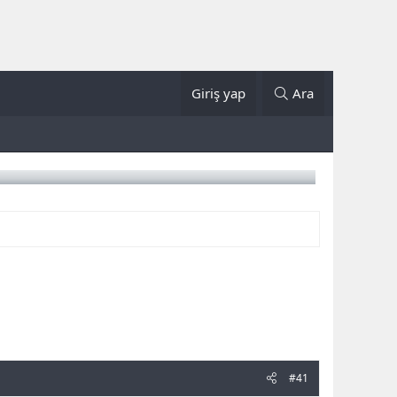
Giriş yap
Ara
#41