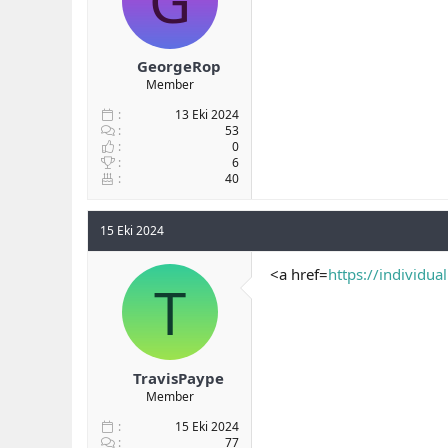
G
GeorgeRop
Member
13 Eki 2024
53
0
6
40
15 Eki 2024
<a href=
https://individua
T
TravisPaype
Member
15 Eki 2024
77