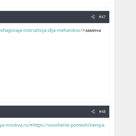
#47
shagovaja-instruktsija-dlja-mehanikov/
>замена
#48
ya-moskva.ru/
>
https://osushenie-pomeshcheniya-