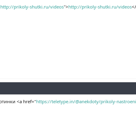
"
http://prikoly-shutki.ru/videos
">
http://prikoly-shutki.ru/videos
<
тинки <a href="
https://teletype.in/@anekdoty/prikoly-nastroen