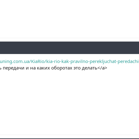
uning.com.ua/KiaRio/kia-rio-kak-pravilno-perekljuchat-peredachi-
передачи и на каких оборотах это делать</a>