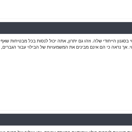
בסגנון הייחודי שלה. וזהו גם יתרון, אתה יכול לנסות בכל מבטיחות שאף