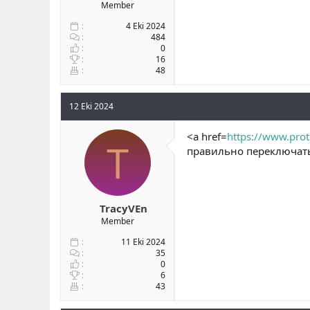
Member
4 Eki 2024
484
0
16
48
12 Eki 2024
<a href=
https://www.prot
T
правильно переключать 
TracyVEn
Member
11 Eki 2024
35
0
6
43