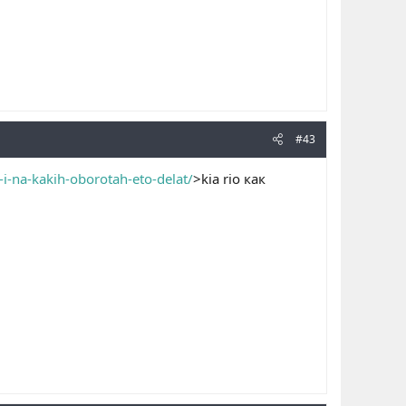
#43
i-na-kakih-oborotah-eto-delat/
>kia rio как