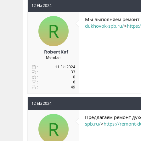
12 Eki 2024
Мы выполняем ремонт д
R
dukhovok-spb.ru/
>
https:
RobertKaf
Member
11 Eki 2024
33
0
6
49
12 Eki 2024
Предлагаем ремонт духо
R
spb.ru/
>
https://remont-