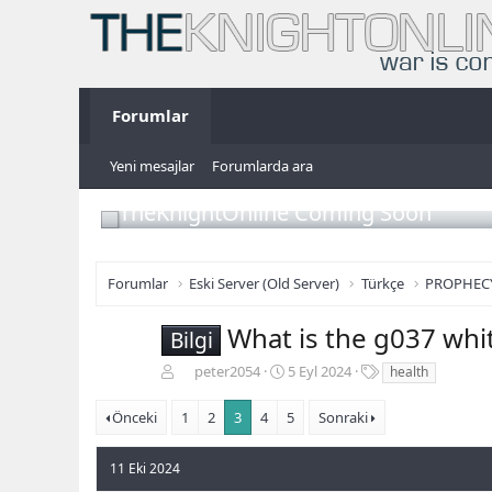
Forumlar
Yeni mesajlar
Forumlarda ara
TheKnightOnline Coming Soon
Forumlar
Eski Server (Old Server)
Türkçe
PROPHEC
What is the g037 whit
Bilgi
K
B
E
peter2054
5 Eyl 2024
health
o
a
t
n
ş
i
Önceki
1
2
3
4
5
Sonraki
b
l
k
u
a
e
11 Eki 2024
y
n
t
u
g
l