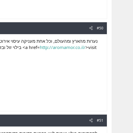
#50
נערות מהארץ ומהעולם, וכל אחת מעניקה עיסוי אירוטי 
בילוי זול ובזוי. אך נראה כי הם אינם מבינים את המשמעויות של הבילוי עבור הגברים, וכיצד נערות לווי יכולות הן לא <a href=
http://aromamor.co.il/
>visit
#51