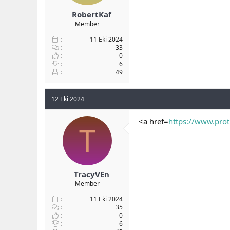
RobertKaf
Member
11 Eki 2024
33
0
6
49
12 Eki 2024
<a href=
https://www.pro
T
TracyVEn
Member
11 Eki 2024
35
0
6