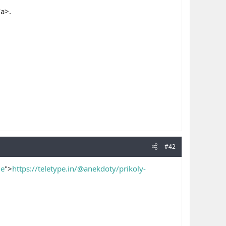
/a>.
#42
ie
">
https://teletype.in/@anekdoty/prikoly-