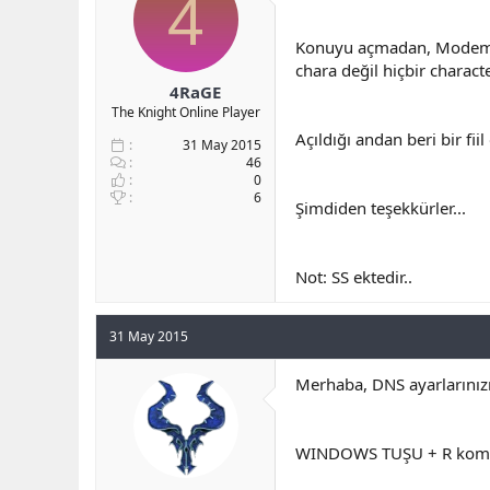
4
b
ı
a
ç
Konuyu açmadan, Modem,PC
ş
t
chara değil hiçbir charac
l
a
4RaGE
a
r
The Knight Online Player
t
i
a
h
Açıldığı andan beri bir fi
31 May 2015
n
i
46
0
6
Şimdiden teşekkürler...
Not: SS ektedir..
31 May 2015
Merhaba, DNS ayarlarınızı 
WINDOWS TUŞU + R kombi