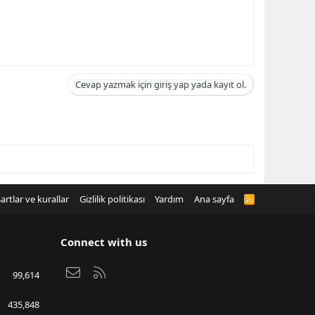
Cevap yazmak için giriş yap yada kayıt ol.
artlar ve kurallar
Gizlilik politikası
Yardım
Ana sayfa
R
S
S
Connect with us
Bize ulaşın
RSS
99,614
435,848