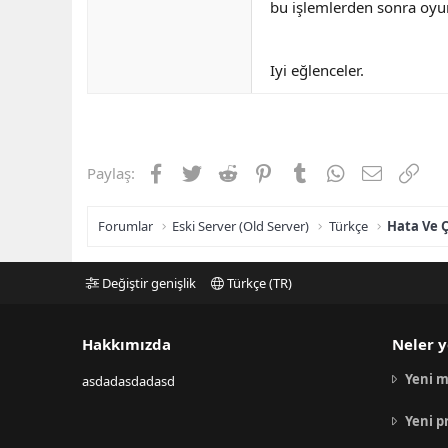
bu işlemlerden sonra oyun
Iyi eğlenceler.
Facebook
Twitter
Reddit
Pinterest
Tumblr
WhatsApp
E-posta
Link
Paylaş:
Forumlar
Eski Server (Old Server)
Türkçe
Hata Ve 
Değiştir genişlik
Türkçe (TR)
Hakkımızda
Neler y
Yeni m
asdadasdadasd
Yeni p