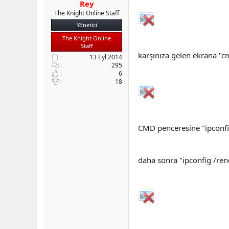
Rey
The Knight Online Staff
Yönetici
The Knight Online
Staff
karşınıza gelen ekrana "
13 Eyl 2014
295
6
18
CMD penceresine "ipconfig
daha sonra "ipconfig /ren