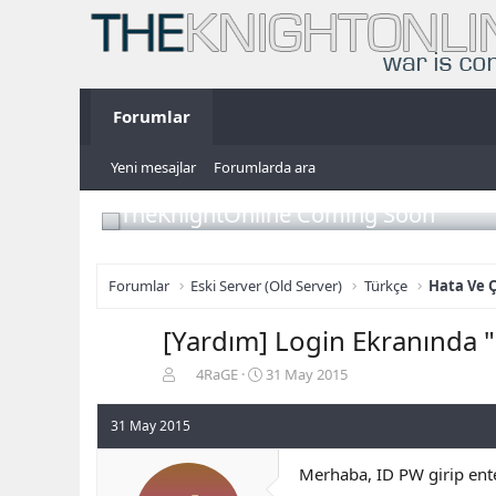
Forumlar
Yeni mesajlar
Forumlarda ara
TheKnightOnline Coming Soon
Forumlar
Eski Server (Old Server)
Türkçe
Hata Ve 
[Yardım] Login Ekranında "
K
B
4RaGE
31 May 2015
o
a
n
ş
31 May 2015
b
l
u
a
Merhaba, ID PW girip ent
y
n
u
g