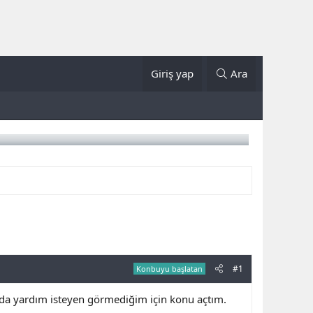
Giriş yap
Ara
#1
Konbuyu başlatan
da yardım isteyen görmediğim için konu açtım.