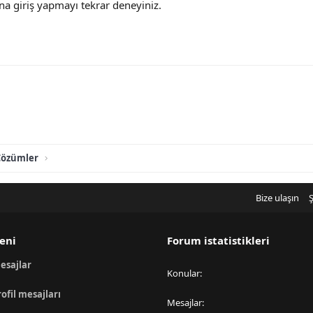
a giriş yapmayı tekrar deneyiniz.
Çözümler
Bize ulaşın
Ş
eni
Forum istatistikleri
esajlar
Konular
rofil mesajları
Mesajlar