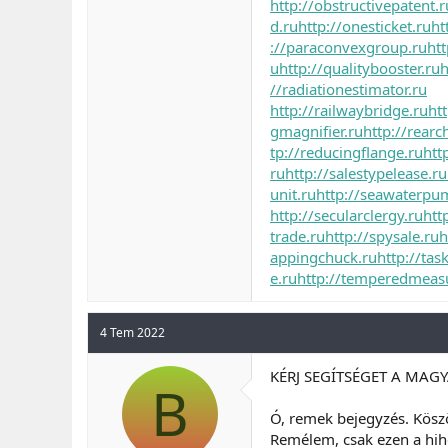
http://obstructivepatent.r
d.ru
http://onesticket.ru
ht
://paraconvexgroup.ru
ht
u
http://qualitybooster.ru
h
//radiationestimator.ru
http://railwaybridge.ru
ht
gmagnifier.ru
http://rearc
tp://reducingflange.ru
htt
ru
http://salestypelease.ru
unit.ru
http://seawaterpu
http://secularclergy.ru
htt
trade.ru
http://spysale.ru
h
appingchuck.ru
http://tas
e.ru
http://temperedmeas
4 Tem 2022
KÉRJ SEGÍTSÉGET A MAG
B
Ó, remek bejegyzés. Kösz
Remélem, csak ezen a hihe