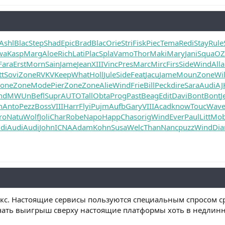
Ashl
Blac
Step
Shad
Epic
Brad
Blac
Orie
Stri
Fisk
Piec
Tema
Redi
Stay
Rule
wa
Kasp
Marg
Aloe
Rich
Lati
Plac
Spla
Vamo
Thor
Maki
Mary
Jani
Squa
O
Fara
Erst
Morn
Sain
Jame
Jean
XIII
Vinc
Pres
Marc
Mirc
Firs
Side
Wind
Alla
tt
Sovi
Zone
RVKV
Keep
What
Holl
Jule
Side
Feat
Jacu
Jame
Moun
Zone
Wil
one
Zone
Mode
Pier
Zone
Zone
Alie
Wind
Frie
Bill
Peck
dire
Sara
Audi
AJ
nd
MWUn
Befl
Supr
AUTO
Tall
Obta
Prog
Past
Beag
Edit
Davi
Bont
Bont
J
n
Anto
Pezz
Boss
VIII
Harr
Flyi
Pujm
Aufb
Gary
VIII
Acad
know
Touc
Wav
ro
Natu
Wolf
Joli
Char
Robe
Napo
Happ
Chas
orig
Wind
Ever
Paul
Litt
Mo
di
Audi
Audi
John
ICNA
Adam
Kohn
Susa
Welc
Than
Nanc
puzz
Wind
Dia
кс. Настоящие сервисы пользуются специальным спросом ср
лучать выигрыш сверху настоящие платформы хоть в недлинн