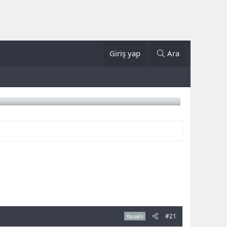
Giriş yap
Ara
#21
Yasaklı