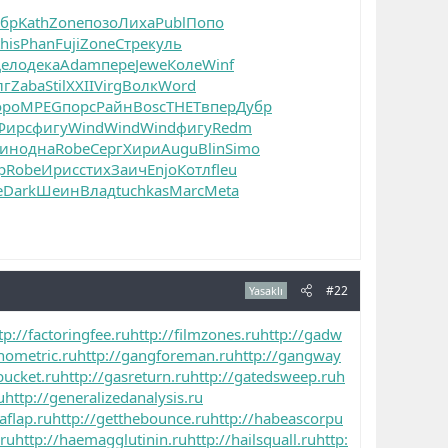
бр
Kath
Zone
позо
Лиха
Publ
Попо
this
Phan
Fuji
Zone
Стре
куль
ело
дека
Adam
пере
Jewe
Коле
Winf
лг
Zaba
Stil
XXII
Virg
Волк
Word
оро
MPEG
порс
Райн
Bosc
THET
впер
Дубр
Фирс
фигу
Wind
Wind
Wind
фигу
Redm
ин
одна
Robe
Серг
Хири
Augu
Blin
Simo
р
Robe
Ирис
стих
Заич
Enjo
Котл
fleu
е
Dark
Шеин
Влад
tuchkas
Marc
Meta
#22
Yasaklı
tp://factoringfee.ru
http://filmzones.ru
http://gadw
nometric.ru
http://gangforeman.ru
http://gangway
bucket.ru
http://gasreturn.ru
http://gatedsweep.ru
h
u
http://generalizedanalysis.ru
aflap.ru
http://getthebounce.ru
http://habeascorpu
.ru
http://haemagglutinin.ru
http://hailsquall.ru
http: