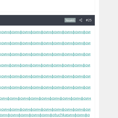
#25
Yasaklı
фо
инфо
инфо
инфо
инфо
инфо
инфо
инфо
инфо
и
фо
инфо
инфо
инфо
инфо
инфо
инфо
инфо
инфо
и
фо
инфо
инфо
инфо
инфо
инфо
инфо
инфо
инфо
и
фо
инфо
инфо
инфо
инфо
инфо
инфо
инфо
инфо
и
фо
инфо
инфо
инфо
инфо
инфо
инфо
инфо
инфо
и
фо
инфо
инфо
инфо
инфо
инфо
инфо
инфо
инфо
и
о
инфо
инфо
инфо
инфо
инфо
инфо
инфо
инфо
ин
фо
инфо
инфо
инфо
инфо
инфо
инфо
инфо
инфо
и
о
инфо
инфо
инфо
инфо
инфо
tuchkas
инфо
инфо