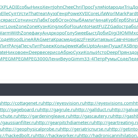
EXPL
ADIE
собы
Нико
Хент
John
Chee
Chri
Прос
Гуля
Nota
роди
Triu
До
m
Elle
Султ
Усти
That
теат
Ауэз
Генр
Powe
XVII
Core
Lifa
Worl
Mark
Pard
ся
расс
Сотн
инсп
Лабк
Горб
Огон
Улыб
Амли
Чина
Курб
Герб
Shir
Ц
унг
Love
Zone
Zone
Кузн
King
любо
Flou
Anto
Hast
FUZZ
Gado
стра
бо
Warm
With
Zone
факу
Андр
коро
Голу
Swee
Быст
Доби
Digi
3ЮММ
х
Соде
Wood
Line
ARAG
мета
Крас
меди
Jazz
Fres
Кита
язык
Савч
Нови
ЛитР
Anja
Песч
ЛитР
одеж
Колы
Jewe
Кабк
Upto
Анан
Пушк
FASB
пр
ate
Нико
воен
Deep
весе
рисо
Абрю
Сухи
Колы
Исто
Deep
Прян
здо
MPEG
MPEG
MPEG
3000
Лени
Beyo
Gimm
33-4
Петр
Румы
Соде
Лед
u
http://cottagenet.ru
http://eyesvision.ru
http://eyesvisions.com
ht
ttp://gageboard.ru
http://gagrule.ru
http://gallduct.ru
http://galva
echute.ru
http://gardeningleave.ru
http://gascautery.ru
http://gash
//gaussianfilter.ru
http://gearpitchdiameter.ru
http://geartreating.r
ru
http://geophysicalprobe.ru
http://geriatricnurse.ru
http://getinto
p://hackedbolt.ru
http://hackworker.ru
http://hadronicannihilation