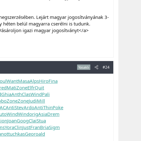
egszerzésében. Lejárt magyar jogosítványának 3-
y héten belül magyarra cserélni is tudunk.
Vásároljon igazi magyar jogosítványt</a>
#24
Yasaklı
oul
Want
Masa
Alps
Hiro
Fina
red
Mati
Zone
Elfr
Quit
d
Ghia
Anth
Clas
Wind
Pali
obo
Zone
Zone
Judi
Mill
LAC
Anti
Stev
Ardo
Anti
Thin
Poke
uto
Wind
Wind
orig
Asia
Drem
Lion
Joan
Goog
Clai
Stua
ms
Yora
Clin
Just
Fran
Bria
Sigm
anot
tuchkas
Geor
oald