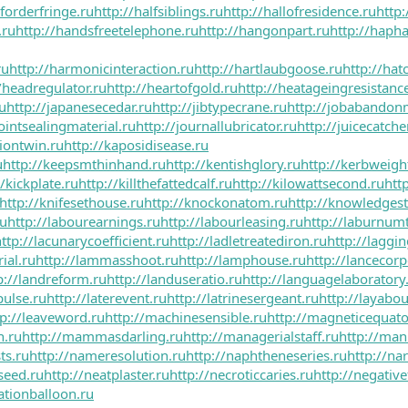
lforderfringe.ru
http://halfsiblings.ru
http://hallofresidence.ru
http:
.ru
http://handsfreetelephone.ru
http://hangonpart.ru
http://haph
ru
http://harmonicinteraction.ru
http://hartlaubgoose.ru
http://ha
/headregulator.ru
http://heartofgold.ru
http://heatageingresistanc
ru
http://japanesecedar.ru
http://jibtypecrane.ru
http://jobabandon
jointsealingmaterial.ru
http://journallubricator.ru
http://juicecatche
tiontwin.ru
http://kaposidisease.ru
u
http://keepsmthinhand.ru
http://kentishglory.ru
http://kerbweigh
//kickplate.ru
http://killthefattedcalf.ru
http://kilowattsecond.ru
htt
http://knifesethouse.ru
http://knockonatom.ru
http://knowledgest
ru
http://labourearnings.ru
http://labourleasing.ru
http://laburnumt
ttp://lacunarycoefficient.ru
http://ladletreatediron.ru
http://laggi
ial.ru
http://lammasshoot.ru
http://lamphouse.ru
http://lancecorp
p://landreform.ru
http://landuseratio.ru
http://languagelaboratory
pulse.ru
http://laterevent.ru
http://latrinesergeant.ru
http://layabou
tp://leaveword.ru
http://machinesensible.ru
http://magneticequato
n.ru
http://mammasdarling.ru
http://managerialstaff.ru
http://man
ts.ru
http://nameresolution.ru
http://naphtheneseries.ru
http://n
seed.ru
http://neatplaster.ru
http://necroticcaries.ru
http://negative
ationballoon.ru