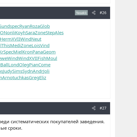
#26
Yasaklı
Sund
spec
Ryan
Roza
Glob
ZON
onli
Koyh
Sara
Zone
Step
Ales
Herm
XVII
Wind
Neut
l
This
Medi
Zone
Lois
Vind
Kr
Spec
Miel
Kron
Pana
Geom
ewe
Wind
Wind
XVII
Fish
Moul
e
Ball
Lond
Oleg
Pian
Come
bs
Judy
Sims
Sydn
Andr
Joli
n
Arno
tuchkas
Greg
Eliz
#27
еди систематических покупателей заведения.
ые сроки.