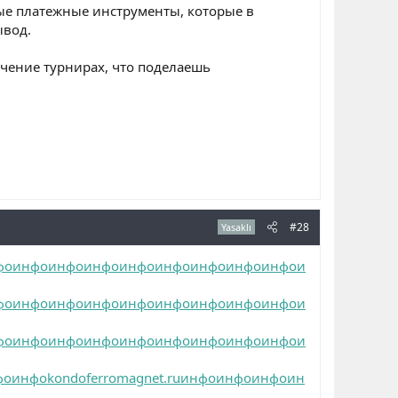
ые платежные инструменты, которые в
ывод.
ечение турнирах, что поделаешь
#28
Yasaklı
фо
инфо
инфо
инфо
инфо
инфо
инфо
инфо
инфо
и
фо
инфо
инфо
инфо
инфо
инфо
инфо
инфо
инфо
и
фо
инфо
инфо
инфо
инфо
инфо
инфо
инфо
инфо
и
фо
инфо
kondoferromagnet.ru
инфо
инфо
инфо
ин