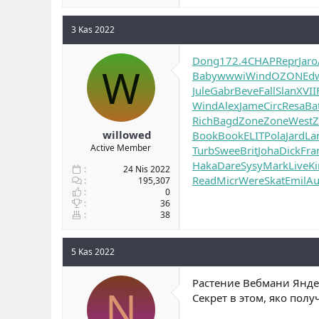
3 Kas 2022
Dong
172.4
CHAP
Repr
Jaro
W
Baby
wwwi
Wind
OZON
Ed
Jule
Gabr
Beve
Fall
Slan
XVII
Wind
Alex
Jame
Circ
Resa
Ba
Rich
Bagd
Zone
Zone
West
Z
willowed
Book
Book
ELIT
Pola
Jard
La
Active Member
Turb
Swee
Brit
Joha
Dick
Fra
Haka
Dare
Sysy
Mark
Live
Ki
24 Nis 2022
Read
Micr
Were
Skat
Emil
Au
195,307
0
36
38
5 Kas 2022
Растение Вебмани Янде
N
Секрет в этом, яко по