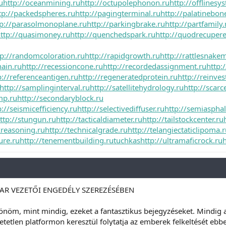
u
http://oceanmining.ru
http://octupolephonon.ru
http://offlinesy
tp://packedspheres.ru
http://pagingterminal.ru
http://palatinebon
tp://parasolmonoplane.ru
http://parkingbrake.ru
http://partfamily.
ttp://quasimoney.ru
http://quenchedspark.ru
http://quodrecupere
tp://randomcoloration.ru
http://rapidgrowth.ru
http://rattlesnakem
hain.ru
http://recessioncone.ru
http://recordedassignment.ru
http:/
p://referenceantigen.ru
http://regeneratedprotein.ru
http://reinve
http://samplinginterval.ru
http://satellitehydrology.ru
http://scar
mp.ru
http://secondaryblock.ru
p://seismicefficiency.ru
http://selectivediffuser.ru
http://semiasphalt
ttp://stungun.ru
http://tacticaldiameter.ru
http://tailstockcenter.ru
kreasoning.ru
http://technicalgrade.ru
http://telangiectaticlipoma.
ure.ru
http://tenementbuilding.ru
tuchkas
http://ultramaficrock.ru
h
YAR VEZETŐI ENGEDÉLY SZEREZÉSÉBEN
önöm, mint mindig, ezeket a fantasztikus bejegyzéseket. Mindig 
tetlen platformon keresztül folytatja az emberek felkeltését eb