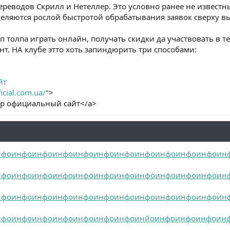
реводов Скрилл и Нетеллер. Это условно ранее не известн
деляются рослой быстротой обрабатывания заявок сверху в
п толпа играть онлайн, получать скидки да участвовать в т
нт. НА клубе этто хоть запиндюрить три способами:
йт
ficial.com.ua/
">
up официальный сайт</a>
нфо
инфо
инфо
инфо
инфо
инфо
инфо
инфо
инфо
инфо
инфо
ин
нфо
инфо
инфо
инфо
инфо
инфо
инфо
инфо
инфо
инфо
инфо
ин
нфо
инфо
инфо
инфо
инфо
инфо
инфо
инфо
инфо
инфо
инфо
ин
нфо
инфо
инфо
инфо
инфо
инфо
инфо
инйо
инфо
инфо
инфо
ин