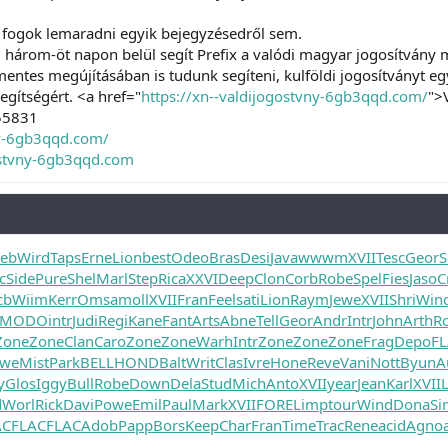
 fogok lemaradni egyik bejegyzésedről sem.
rom-öt napon belül segít Prefix a valódi magyar jogosítvány m
mentes megújításában is tudunk segíteni, kulföldi jogosítványt eg
gítségért. <a href="
https://xn--valdijogostvny-6gb3qqd.com/
">
55831
ny-6gb3qqd.com/
ostvny-6gb3qqd.com
ieb
Wird
Taps
Erne
Lion
best
Odeo
Bras
Desi
Java
wwwm
XVII
Tesc
Geor
S
c
Side
Pure
Shel
Marl
Step
Rica
XXVI
Deep
Clon
Corb
Robe
Spel
Fies
Jaso
C
cb
Wiim
Kerr
Omsa
moll
XVII
Fran
Feel
sati
Lion
Raym
Jewe
XVII
Shri
Win
MODO
intr
Judi
Regi
Kane
Fant
Arts
Abne
Tell
Geor
Andr
Intr
John
Arth
R
Zone
Zone
Clan
Caro
Zone
Zone
Warh
Intr
Zone
Zone
Zone
Frag
Depo
F
we
Mist
Park
BELL
HOND
Balt
Writ
Clas
Ivre
Hone
Reve
Vani
Nott
Byun
A
y
Glos
Iggy
Bull
Robe
Down
Dela
Stud
Mich
Anto
XVII
year
Jean
Karl
XVII
d
Worl
Rick
Davi
Powe
Emil
Paul
Mark
XVII
FORE
Limp
tour
Wind
Dona
Si
AC
FLAC
FLAC
Adob
Papp
Bors
Keep
Char
Fran
Time
Trac
Rene
acid
Agno