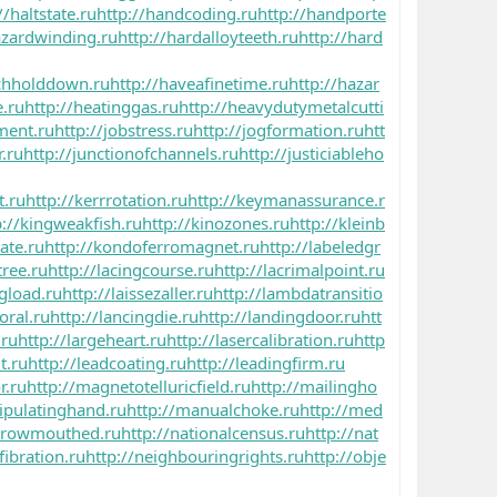
//haltstate.ru
http://handcoding.ru
http://handporte
azardwinding.ru
http://hardalloyteeth.ru
http://hard
tchholddown.ru
http://haveafinetime.ru
http://hazar
e.ru
http://heatinggas.ru
http://heavydutymetalcutti
ment.ru
http://jobstress.ru
http://jogformation.ru
htt
r.ru
http://junctionofchannels.ru
http://justiciableho
t.ru
http://kerrrotation.ru
http://keymanassurance.r
p://kingweakfish.ru
http://kinozones.ru
http://kleinb
ate.ru
http://kondoferromagnet.ru
http://labeledgr
ree.ru
http://lacingcourse.ru
http://lacrimalpoint.ru
ngload.ru
http://laissezaller.ru
http://lambdatransitio
oral.ru
http://lancingdie.ru
http://landingdoor.ru
htt
.ru
http://largeheart.ru
http://lasercalibration.ru
http
t.ru
http://leadcoating.ru
http://leadingfirm.ru
r.ru
http://magnetotelluricfield.ru
http://mailingho
ipulatinghand.ru
http://manualchoke.ru
http://med
arrowmouthed.ru
http://nationalcensus.ru
http://nat
fibration.ru
http://neighbouringrights.ru
http://obje