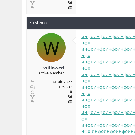
36
38
5 Eyl 2022
инфо
инфо
инфо
инфо
и
W
нфо
инфо
инфо
инфо
инфо
и
нфо
инфо
инфо
инфо
инфо
и
willowed
нфо
Active Member
инфо
инфо
инфо
инфо
и
нфо
24 Nis 2022
инфо
инфо
инфо
инфо
и
195,307
0
нфо
36
инфо
инфо
инфо
инфо
и
38
нфо
инфо
инфо
инфо
инфо
и
фо
инфо
инфо
инфо
инфо
и
нфо
инфо
инфо
инфо
ин