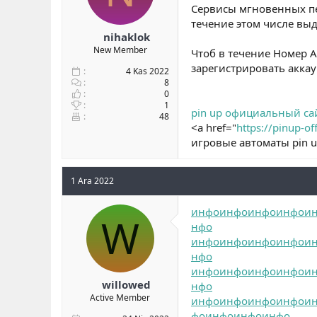
Сервисы мгновенных пе
течение этом числе вы
nihaklok
New Member
Чтоб в течение Номер А
зарегистрировать аккау
4 Kas 2022
8
0
1
pin up официальный са
48
<a href="
https://pinup-of
игровые автоматы pin 
1 Ara 2022
инфо
инфо
инфо
инфо
и
W
нфо
инфо
инфо
инфо
инфо
и
нфо
инфо
инфо
инфо
инфо
и
willowed
нфо
Active Member
инфо
инфо
инфо
инфо
и
фо
инфо
инфо
инфо