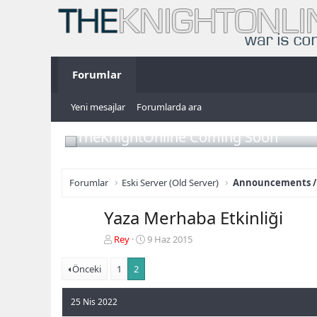
Forumlar
Yeni mesajlar
Forumlarda ara
TheKnightOnline Coming Soon
Forumlar
Eski Server (Old Server)
Announcements /
Yaza Merhaba Etkinliği
K
B
Rey
9 Haz 2015
o
a
n
ş
Önceki
1
2
b
l
u
a
25 Nis 2022
y
n
u
g