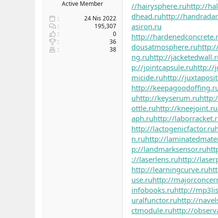
Active Member
//hairysphere.ru
http://ha
dhead.ru
http://handradar
24 Nis 2022
asiron.ru
195,307
0
http://hardenedconcrete.
36
dousatmosphere.ru
http:/
38
ng.ru
http://jacketedwall.
p://jointcapsule.ru
http://
micide.ru
http://juxtaposi
http://keepagoodoffing.r
u
http://keyserum.ru
http:
ottle.ru
http://kneejoint.ru
aph.ru
http://laborracket.
http://lactogenicfactor.ru
h
n.ru
http://laminatedmater
p://landmarksensor.ru
htt
://laserlens.ru
http://laser
http://learningcurve.ru
ht
use.ru
http://majorconcer
infobooks.ru
http://mp3lis
uralfunctor.ru
http://navel
ctmodule.ru
http://observ