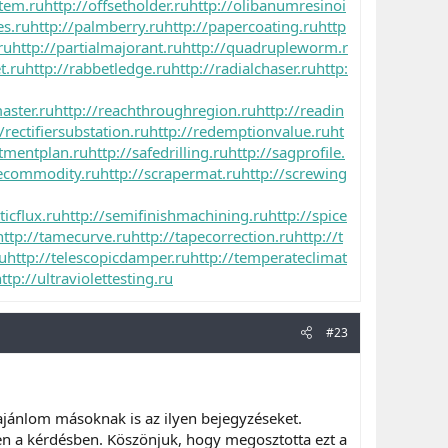
stem.ru
http://offsetholder.ru
http://olibanumresinoi
es.ru
http://palmberry.ru
http://papercoating.ru
http
ru
http://partialmajorant.ru
http://quadrupleworm.r
t.ru
http://rabbetledge.ru
http://radialchaser.ru
http:
aster.ru
http://reachthroughregion.ru
http://readin
/rectifiersubstation.ru
http://redemptionvalue.ru
ht
stmentplan.ru
http://safedrilling.ru
http://sagprofile.
cecommodity.ru
http://scrapermat.ru
http://screwing
icflux.ru
http://semifinishmachining.ru
http://spice
http://tamecurve.ru
http://tapecorrection.ru
http://t
ru
http://telescopicdamper.ru
http://temperateclimat
ttp://ultraviolettesting.ru
#23
ajánlom másoknak is az ilyen bejegyzéseket.
ben a kérdésben. Köszönjuk, hogy megosztotta ezt a