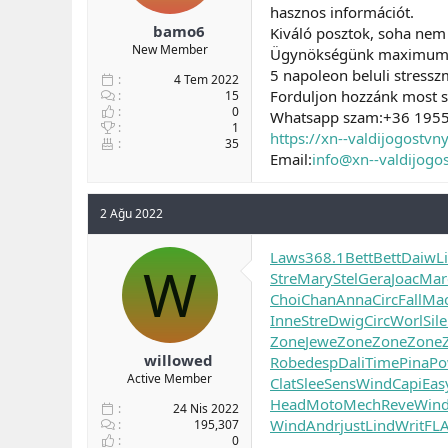
hasznos információt.
bamo6
Kiváló posztok, soha nem
New Member
Ügynökségünk maximum há
5 napoleon beluli stressz
4 Tem 2022
Forduljon hozzánk most se
15
0
Whatsapp szam:+36 195
1
https://xn--valdijogostv
35
Email:
info@xn--valdijog
2 Ağu 2022
Laws
368.1
Bett
Bett
Daiw
L
W
Stre
Mary
Stel
Gera
Joac
Mar
Choi
Chan
Anna
Circ
Fall
Ma
Inne
Stre
Dwig
Circ
Worl
Sile
Zone
Jewe
Zone
Zone
Zone
willowed
Robe
desp
Dali
Time
Pina
Po
Active Member
Clat
Slee
Sens
Wind
Capi
Eas
Head
Moto
Mech
Reve
Win
24 Nis 2022
Wind
Andr
just
Lind
Writ
FL
195,307
0