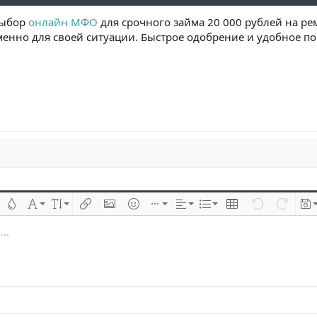
выбор
онлайн МФО
для срочного займа 20 000 рублей на р
енно для своей ситуации. Быстрое одобрение и удобное п
 çizik
Metin rengi
Font ailesi
Font boyutu
Link ekle
Resim ekle
İfadeler
Ekle
Hizalama
List
Insert table
Geri al
ileri al
Tas
..