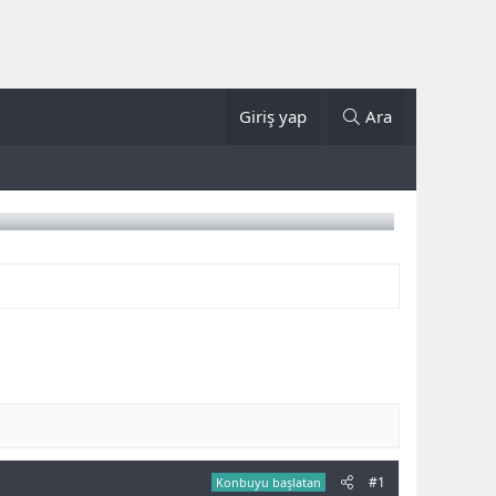
Giriş yap
Ara
#1
Konbuyu başlatan