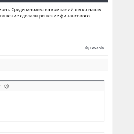
емонт. Среди множества компаний легко нашел
огашение сделали решение финансового
Cevapla
laklar
BB kodunu değiştir