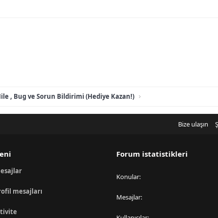
ile , Bug ve Sorun Bildirimi (Hediye Kazan!)
Bize ulaşın
Ş
eni
Forum istatistikleri
esajlar
Konular
rofil mesajları
Mesajlar
tivite
Kullanıcılar