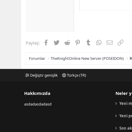
Facebook
Twitter
Reddit
Pinterest
Tumblr
WhatsApp
E-posta
Link
Paylaş:
Forumlar
TheKnightOnline New Server (POSEIDON)
H
Değiştir genişlik
Türkçe (TR)
Hakkımızda
Neler y
Yeni m
asdadasdadasd
Yeni p
Son ak