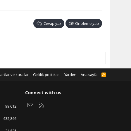
Cevap yaz
Önizleme yap
artlar ve kurallar
Gizlilik politikası
Yardım
Ana sayfa
R
S
S
Connect with us
Bize ulaşın
RSS
99,612
435,846
24,825