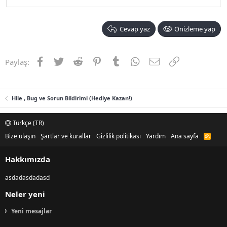
Cevap yaz
Önizleme yap
Facebook
Twitter
Reddit
Pinterest
Tumblr
WhatsApp
E-posta
Link
Paylaş:
Hile , Bug ve Sorun Bildirimi (Hediye Kazan!)
Türkçe (TR)
Bize ulaşın
Şartlar ve kurallar
Gizlilik politikası
Yardım
Ana sayfa
R
S
S
Hakkımızda
asdadasdadasd
Neler yeni
Yeni mesajlar