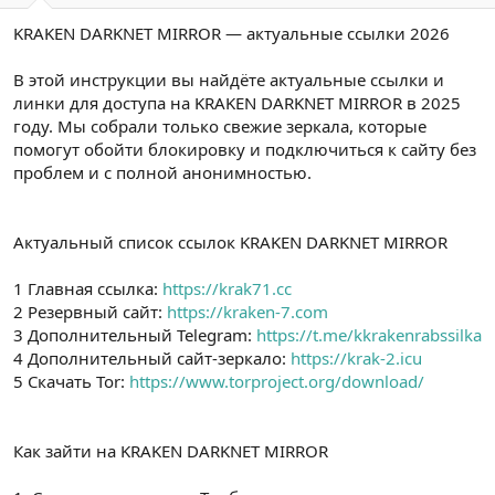
a
r
KRAKEN DARKNET MIRROR — актуальные ссылки 2026
t
i
a
h
n
i
В этой инструкции вы найдёте актуальные ссылки и
линки для доступа на KRAKEN DARKNET MIRROR в 2025
году. Мы собрали только свежие зеркала, которые
помогут обойти блокировку и подключиться к сайту без
проблем и с полной анонимностью.
Актуальный список ссылок KRAKEN DARKNET MIRROR
1 Главная ссылка:
https://krak71.cc
2 Резервный сайт:
https://kraken-7.com
3 Дополнительный Telegram:
https://t.me/kkrakenrabssilka
4 Дополнительный сайт-зеркало:
https://krak-2.icu
5 Скачать Tor:
https://www.torproject.org/download/
Как зайти на KRAKEN DARKNET MIRROR