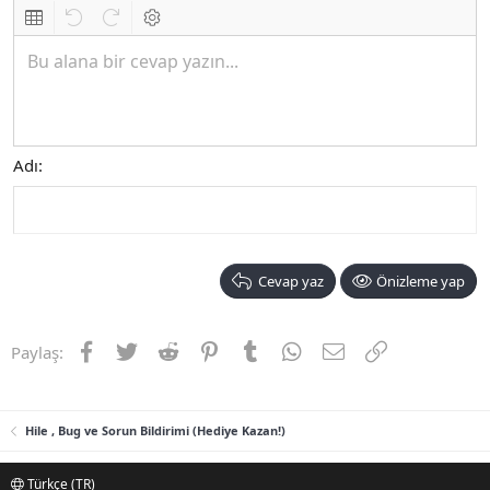
Biçimlendirmeyi kaldır
Kalın
Yatık
Altını çiz
Metin rengi
Font boyutu
Link ekle
Resim ekle
İfadeler
Ekle
Hizalama
List
Insert table
Geri al
ileri al
BB kodunu değiştir
Bu alana bir cevap yazın...
Adı
Cevap yaz
Önizleme yap
Facebook
Twitter
Reddit
Pinterest
Tumblr
WhatsApp
E-posta
Link
Paylaş:
Hile , Bug ve Sorun Bildirimi (Hediye Kazan!)
Türkçe (TR)