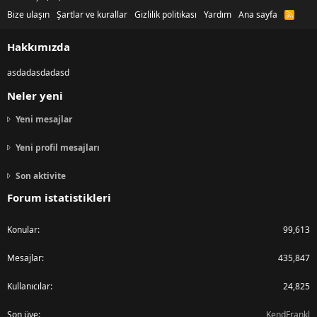
Bize ulaşın
Şartlar ve kurallar
Gizlilik politikası
Yardım
Ana sayfa
R
S
S
Hakkımızda
asdadasdadasd
Neler yeni
Yeni mesajlar
Yeni profil mesajları
Son aktivite
Forum istatistikleri
Konular
99,613
Mesajlar
435,847
Kullanıcılar
24,825
Son üye
KendFrankl