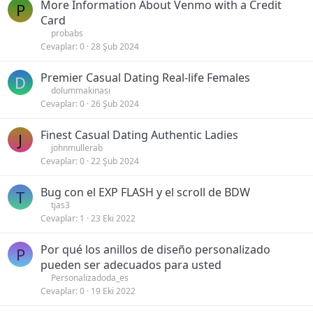
More Information About Venmo with a Credit
P
Card
probabs
Cevaplar
0
28 Şub 2024
Premier Сasual Dating Real-life Females
D
dolummakinası
Cevaplar
0
26 Şub 2024
Finest Сasual Dating Authentic Ladies
J
johnmullerab
Cevaplar
0
22 Şub 2024
Bug con el EXP FLASH y el scroll de BDW
T
tjas3
Cevaplar
1
23 Eki 2022
Por qué los anillos de diseño personalizado
P
pueden ser adecuados para usted
Personalizadoda_es
Cevaplar
0
19 Eki 2022