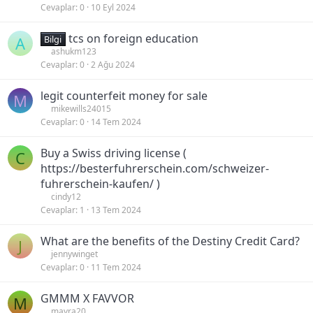
Cevaplar
0
10 Eyl 2024
tcs on foreign education
A
Bilgi
ashukm123
Cevaplar
0
2 Ağu 2024
legit counterfeit money for sale
M
mikewills24015
Cevaplar
0
14 Tem 2024
Buy a Swiss driving license (
C
https://besterfuhrerschein.com/schweizer-
fuhrerschein-kaufen/ )
cindy12
Cevaplar
1
13 Tem 2024
What are the benefits of the Destiny Credit Card?
J
jennywinget
Cevaplar
0
11 Tem 2024
GMMM X FAVVOR
M
mayra20