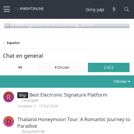
Giriş yap
TheKnightOnline Coming Soon
Español
Chat en general
First
Önceki
2 of 2
Filtreler
Best Electronic Signature Platform
R
Bilgi
rahulup45
Cevaplar
2
17 Eyl 2024
Thailand Honeymoon Tour: A Romantic Journey to
D
Paradise
daisyshah186