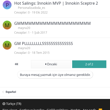
Hot Salings: Innokin MVP | Innokin Sceptre 2
P
Personalizadoda_es
Cevaplar
0
19 Eki 2022
GMMMMMMMMMMMMMMMMMMMM
M
mayra20
Cevaplar
1
1 Şub 2017
GM PLLLLLLLLLSSSSSSSSSSSSSS
M
mayra20
Cevaplar
0
18 Tem 2015
First
Önceki
2 of 2
Buraya mesaj yazmak için üye olmanız gereklidir.
Español
Türkçe (TR)
R