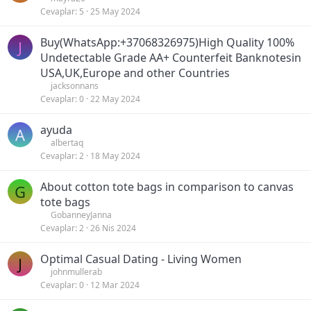
Cevaplar
5
25 May 2024
Buy(WhatsApp:+37068326975)High Quality 100%
J
Undetectable Grade AA+ Counterfeit Banknotesin
USA,UK,Europe and other Countries
jacksonnans
Cevaplar
0
22 May 2024
ayuda
A
albertaq
Cevaplar
2
18 May 2024
About cotton tote bags in comparison to canvas
G
tote bags
GobanneyJanna
Cevaplar
2
26 Nis 2024
Optimal Сasual Dating - Living Women
J
johnmullerab
Cevaplar
0
12 Mar 2024