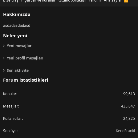
Bize ulaşın
Şartlar ve kurallar
Gizlilik politikası
Yardım
Ana sayfa
S
S
Hakkımızda
asdadasdadasd
Neler yeni
Yeni mesajlar
Yeni profil mesajları
Son aktivite
Forum istatistikleri
Konular
99,613
Mesajlar
435,847
Kullanıcılar
24,825
Son üye
KendFrankl