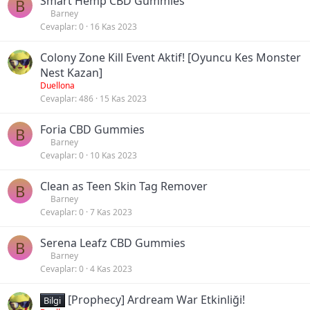
Smart Hemp CBD Gummies
B
Barney
Cevaplar
0
16 Kas 2023
Colony Zone Kill Event Aktif! [Oyuncu Kes Monster
Nest Kazan]
Duellona
Cevaplar
486
15 Kas 2023
Foria CBD Gummies
B
Barney
Cevaplar
0
10 Kas 2023
Clean as Teen Skin Tag Remover
B
Barney
Cevaplar
0
7 Kas 2023
Serena Leafz CBD Gummies
B
Barney
Cevaplar
0
4 Kas 2023
[Prophecy] Ardream War Etkinliği!
Bilgi