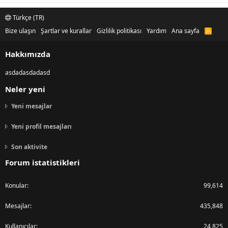
Türkçe (TR)
Bize ulaşın
Şartlar ve kurallar
Gizlilik politikası
Yardım
Ana sayfa
R
S
S
Hakkımızda
asdadasdadasd
Neler yeni
Yeni mesajlar
Yeni profil mesajları
Son aktivite
Forum istatistikleri
Konular
99,614
Mesajlar
435,848
Kullanıcılar
24,825