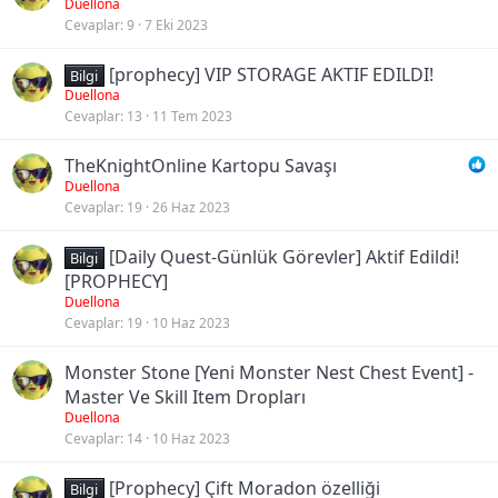
Duellona
Cevaplar
9
7 Eki 2023
[prophecy] VIP STORAGE AKTIF EDILDI!
Bilgi
Duellona
Cevaplar
13
11 Tem 2023
TheKnightOnline Kartopu Savaşı
Duellona
Cevaplar
19
26 Haz 2023
[Daily Quest-Günlük Görevler] Aktif Edildi!
Bilgi
[PROPHECY]
Duellona
Cevaplar
19
10 Haz 2023
Monster Stone [Yeni Monster Nest Chest Event] -
Master Ve Skill Item Dropları
Duellona
Cevaplar
14
10 Haz 2023
[Prophecy] Çift Moradon özelliği
Bilgi