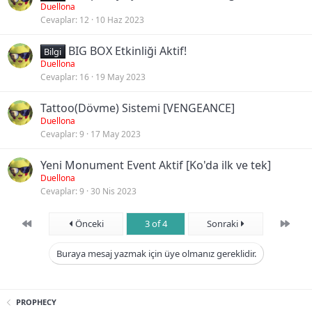
Duellona
Cevaplar
12
10 Haz 2023
BIG BOX Etkinliği Aktif!
Bilgi
Duellona
Cevaplar
16
19 May 2023
Tattoo(Dövme) Sistemi [VENGEANCE]
Duellona
Cevaplar
9
17 May 2023
Yeni Monument Event Aktif [Ko'da ilk ve tek]
Duellona
Cevaplar
9
30 Nis 2023
First
Son
Önceki
3 of 4
Sonraki
Buraya mesaj yazmak için üye olmanız gereklidir.
PROPHECY