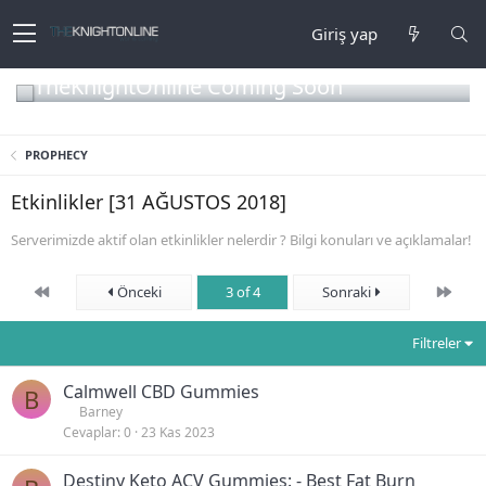
Giriş yap
TheKnightOnline Coming Soon
PROPHECY
Etkinlikler [31 AĞUSTOS 2018]
Serverimizde aktif olan etkinlikler nelerdir ? Bilgi konuları ve açıklamalar!
First
Son
Önceki
3 of 4
Sonraki
Filtreler
Calmwell CBD Gummies
B
Barney
Cevaplar
0
23 Kas 2023
Destiny Keto ACV Gummies: - Best Fat Burn