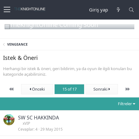
Giriş yap
TheKnightOnline Coming Soon
VENGEANCE
Istek & Öneri
Herhangi bir istek & öneri, geri bildirim, ya da oyun ile ilgili konuları bu
kategoride açabilirsiniz.
First
Son
Önceki
15 of 17
Sonraki
Filtreler
SW SC HAKKINDA
xVIP
Cevaplar
4
29 May 2015