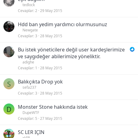
tedlock
Cevaplar
2
29 May 2015
Hdd ban yedim yardımcı olurmusunuz
Newgate
Cevaplar
3
28 May 2015
Bu istek yöneticilere değil user kardeşlerimize
ve saygıdeğer abilerimize yöneliktir.
adighe
Cevaplar
1
28 May 2015
Balıkçıkta Drop yok
S
sefa237
Cevaplar
3
28 May 2015
Monster Stone hakkında istek
D
DupeWTF
Cevaplar
5
27 May 2015
SC LER IÇIN
xVIP