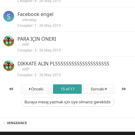
Cevaplar
4
26 May 2015
Facebook engel
S
srknatay
Cevaplar
1
26 May 2015
PARA IÇIN ÖNERI
xVIP
Cevaplar
3
26 May 2015
DIKKATE ALIN PLSSSSSSSSSSSSSSSSSSSS
xVIP
Cevaplar
2
26 May 2015
First
Son
Önceki
15 of 17
Sonraki
Buraya mesaj yazmak için üye olmanız gereklidir.
VENGEANCE