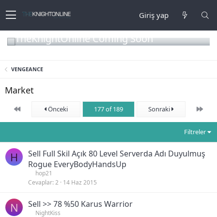
Giriş yap
TheKnightOnline Coming Soon
VENGEANCE
Market
First
Son
Önceki
177 of 189
Sonraki
Filtreler
Sell Full Skil Açık 80 Level Serverda Adı Duyulmuş
H
Rogue EveryBodyHandsUp
hop21
Cevaplar
2
14 Haz 2015
Sell >> 78 %50 Karus Warrior
N
NightKiss