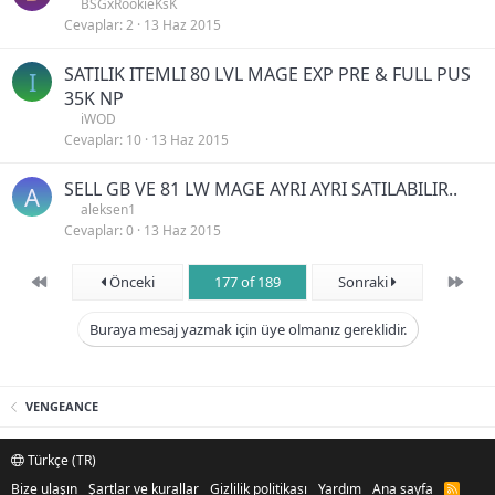
BSGxRookieKsK
Cevaplar
2
13 Haz 2015
SATILIK ITEMLI 80 LVL MAGE EXP PRE & FULL PUS
I
35K NP
iWOD
Cevaplar
10
13 Haz 2015
SELL GB VE 81 LW MAGE AYRI AYRI SATILABILIR..
A
aleksen1
Cevaplar
0
13 Haz 2015
First
Son
Önceki
177 of 189
Sonraki
Buraya mesaj yazmak için üye olmanız gereklidir.
VENGEANCE
Türkçe (TR)
Bize ulaşın
Şartlar ve kurallar
Gizlilik politikası
Yardım
Ana sayfa
R