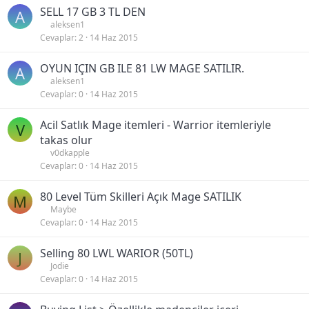
SELL 17 GB 3 TL DEN
A
aleksen1
Cevaplar
2
14 Haz 2015
OYUN IÇIN GB ILE 81 LW MAGE SATILIR.
A
aleksen1
Cevaplar
0
14 Haz 2015
Acil Satlık Mage itemleri - Warrior itemleriyle
V
takas olur
v0dkapple
Cevaplar
0
14 Haz 2015
80 Level Tüm Skilleri Açık Mage SATILIK
M
Maybe
Cevaplar
0
14 Haz 2015
Selling 80 LWL WARIOR (50TL)
J
Jodie
Cevaplar
0
14 Haz 2015