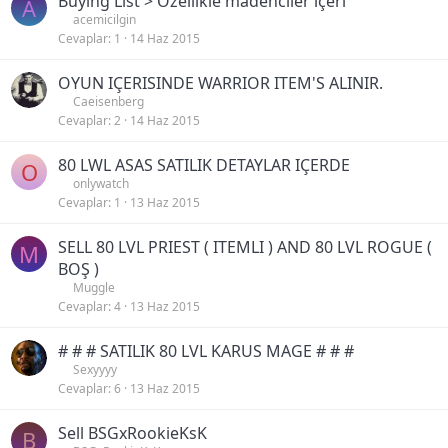
Buying List > Özellikle madenciler içeri
A
acemicilgin
Cevaplar
1
14 Haz 2015
OYUN IÇERISINDE WARRIOR ITEM'S ALINIR.
Caeisenberg
Cevaplar
2
14 Haz 2015
80 LWL ASAS SATILIK DETAYLAR IÇERDE
O
onlywatch
Cevaplar
1
13 Haz 2015
SELL 80 LVL PRIEST ( ITEMLI ) AND 80 LVL ROGUE (
M
BOŞ )
Muggle
Cevaplar
4
13 Haz 2015
# # # SATILIK 80 LVL KARUS MAGE # # #
Sexyyyy
Cevaplar
6
13 Haz 2015
Sell BSGxRookieKsK
B