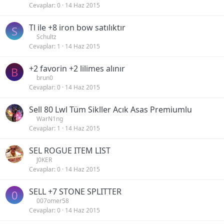
Cevaplar
0
14 Haz 2015
Tl ile +8 iron bow satılıktır
S
Schultz
Cevaplar
1
14 Haz 2015
+2 favorin +2 lilimes alınır
B
brun0
Cevaplar
0
14 Haz 2015
Sell 80 Lwl Tüm Sikller Acık Asas Premiumlu
WarN1ng
Cevaplar
1
14 Haz 2015
SEL ROGUE ITEM LIST
J0KER
Cevaplar
0
14 Haz 2015
SELL +7 STONE SPLITTER
0
007omer58
Cevaplar
0
14 Haz 2015