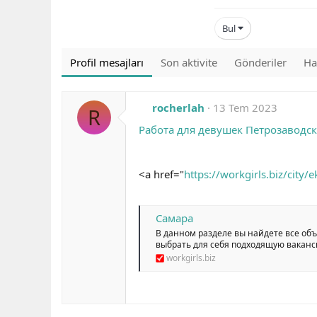
Bul
Profil mesajları
Son aktivite
Gönderiler
Ha
rocherlah
13 Tem 2023
R
Работа для девушек Петрозаводск
<a href="
https://workgirls.biz/city/
Самара
В данном разделе вы найдете все объ
выбрать для себя подходящую ваканс
workgirls.biz