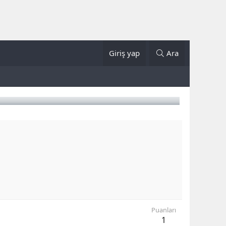
Giriş yap
Ara
Puanları
1