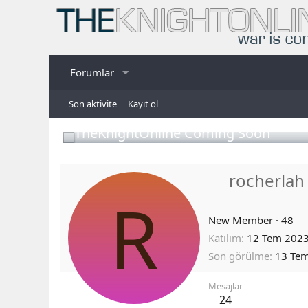
Forumlar
Son aktivite
Kayıt ol
TheKnightOnline Coming Soon
rocherlah
R
New Member
·
48
Katılım
12 Tem 202
Son görülme
13 Te
Mesajlar
24