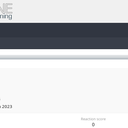
3
m 2023
Reaction score
0