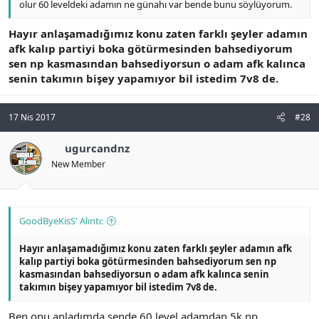
olur 60 leveldeki adamın ne günahı var bende bunu söylüyorum.
Hayır anlaşamadığımız konu zaten farklı şeyler adamın
afk kalıp partiyi boka götürmesinden bahsediyorum
sen np kasmasından bahsediyorsun o adam afk kalınca
senin takımın bişey yapamıyor bil istedim 7v8 de.
17 Nis 2017
#28
ugurcandnz
New Member
GoodByeKisS' Alıntı:
Hayır anlaşamadığımız konu zaten farklı şeyler adamın afk
kalıp partiyi boka götürmesinden bahsediyorum sen np
kasmasından bahsediyorsun o adam afk kalınca senin
takımın bişey yapamıyor bil istedim 7v8 de.
Ben onu anladımda sende 60 level adamdan 5k np