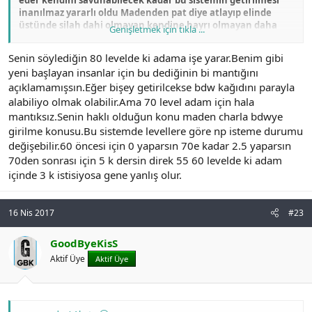
inanılmaz yararlı oldu Madenden pat diye atlayıp elinde
üstünde silah dahi olmayan kendine hayrı olmayan daha
Genişletmek için tıkla ...
doğrusu karakterlerin önü kesilmiş BDW olayı daha çok
itemleri hazır ve PK'ya çıkabilecek kişilere yönelik olduğunu
Senin söylediğin 80 levelde ki adama işe yarar.Benim gibi
düşünüyorum, dolayısıyla geliştirmeyi siz her kadar
yeni başlayan insanlar için bu dediğinin bi mantığını
mantıksız veya manasız bulsanızda muhakkak bir sebebi
açıklamamışsın.Eğer bişey getirilcekse bdw kağıdını parayla
vardır benim düşüncelerim bu yönde.
alabiliyo olmak olabilir.Ama 70 level adam için hala
mantıksız.Senin haklı olduğun konu maden charla bdwye
girilme konusu.Bu sistemde levellere göre np isteme durumu
değişebilir.60 öncesi için 0 yaparsın 70e kadar 2.5 yaparsın
70den sonrası için 5 k dersin direk 55 60 levelde ki adam
içinde 3 k istisiyosa gene yanlış olur.
16 Nis 2017
#23
GoodByeKisS
Aktif Üye
Aktif Üye