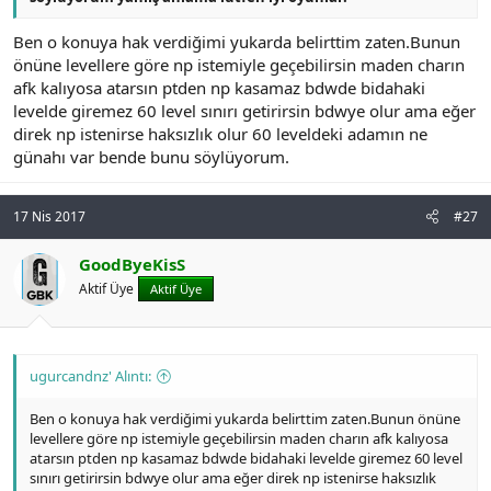
Ben o konuya hak verdiğimi yukarda belirttim zaten.Bunun
önüne levellere göre np istemiyle geçebilirsin maden charın
afk kalıyosa atarsın ptden np kasamaz bdwde bidahaki
levelde giremez 60 level sınırı getirirsin bdwye olur ama eğer
direk np istenirse haksızlık olur 60 leveldeki adamın ne
günahı var bende bunu söylüyorum.
17 Nis 2017
#27
GoodByeKisS
Aktif Üye
Aktif Üye
ugurcandnz' Alıntı:
Ben o konuya hak verdiğimi yukarda belirttim zaten.Bunun önüne
levellere göre np istemiyle geçebilirsin maden charın afk kalıyosa
atarsın ptden np kasamaz bdwde bidahaki levelde giremez 60 level
sınırı getirirsin bdwye olur ama eğer direk np istenirse haksızlık