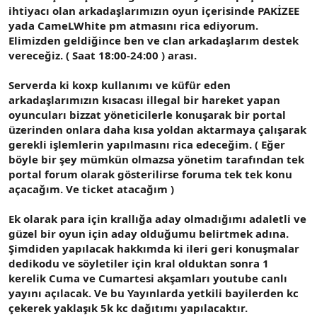
ihtiyacı olan arkadaşlarımızın oyun içerisinde PAKİZEE
yada CameLWhite pm atmasını rica ediyorum.
Elimizden geldiğince ben ve clan arkadaşlarım destek
vereceğiz. ( Saat 18:00-24:00 ) arası.
Serverda ki koxp kullanımı ve küfür eden
arkadaşlarımızın kısacası illegal bir hareket yapan
oyuncuları bizzat yöneticilerle konuşarak bir portal
üzerinden onlara daha kısa yoldan aktarmaya çalışarak
gerekli işlemlerin yapılmasını rica edeceğim. ( Eğer
böyle bir şey mümkün olmazsa yönetim tarafından
tek
portal forum olarak gösterilirse
foruma tek tek konu
açacağım. Ve ticket atacağım )
Ek olarak para için krallığa aday olmadığımı adaletli ve
güzel bir oyun için aday olduğumu belirtmek adına.
Şimdiden yapılacak hakkımda ki ileri geri konuşmalar
dedikodu ve söyletiler için kral olduktan sonra 1
kerelik Cuma ve Cumartesi akşamları youtube canlı
yayını açılacak. Ve bu Yayınlarda yetkili bayilerden kc
çekerek yaklaşık 5k kc dağıtımı yapılacaktır.