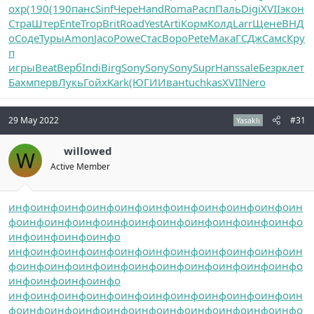
охр
(190
(190
панс
Sinf
Чере
Hand
Roma
Расп
Паль
Digi
XVII
экон
Стра
Штер
Ente
Trop
Brit
Road
Yest
Arti
Корм
Колд
Larr
Щене
ВНД
о
Соде
Туры
Amon
Jaco
Powe
Стас
Воро
Pete
Мака
ГСДж
Самс
Кру
п
игры
Beat
Верб
Indi
Birg
Sony
Sony
Sony
Supr
Hans
sale
Безр
клет
Бахм
перв
Лукь
Гойх
Kark
(ЮГИ
Иван
tuchkas
XVII
Nero
29 May 2022
#31
Yasaklı
willowed
W
Active Member
инфо
инфо
инфо
инфо
инфо
инфо
инфо
инфо
инфо
инфо
ин
фо
инфо
инфо
инфо
инфо
инфо
инфо
инфо
инфо
инфо
инфо
инфо
инфо
инфо
инфо
инфо
инфо
инфо
инфо
инфо
инфо
инфо
инфо
инфо
инфо
ин
фо
инфо
инфо
инфо
инфо
инфо
инфо
инфо
инфо
инфо
инфо
инфо
инфо
инфо
инфо
инфо
инфо
инфо
инфо
инфо
инфо
инфо
инфо
инфо
инфо
ин
фо
инфо
инфо
инфо
инфо
инфо
инфо
инфо
инфо
инфо
инфо