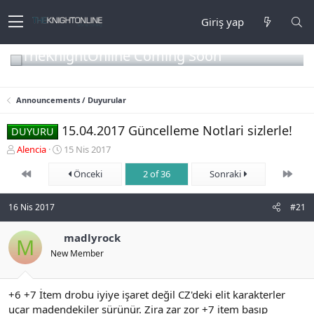
Giriş yap
TheKnightOnline Coming Soon
Announcements / Duyurular
15.04.2017 Güncelleme Notlari sizlerle!
DUYURU
K
B
Alencia
15 Nis 2017
o
a
First
Son
n
ş
Önceki
2 of 36
Sonraki
b
l
u
a
16 Nis 2017
#21
y
n
u
g
b
ı
madlyrock
M
a
ç
New Member
ş
t
l
a
a
r
+6 +7 İtem drobu iyiye işaret değil CZ'deki elit karakterler
t
i
uçar madendekiler sürünür. Zira zar zor +7 item basıp
a
h