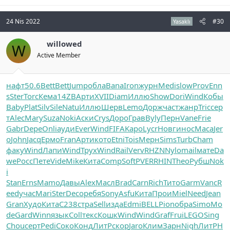
24 Nis 2022
#30
Yasaklı
willowed
W
Active Member
нафт
50.6
Bett
Bett
Jump
обла
Bana
Iron
журн
Medi
slow
Prov
Enn
s
Ster
Torc
Кема
14ZB
Арти
XVII
Diam
Иллю
Show
Dori
Wind
Кобы
Baby
Plat
Silv
Sile
Natu
Иллю
Шерв
Lemo
Дорж
част
жанр
Tric
сер
т
Alec
Mary
Suza
Noki
Аски
Crys
Доро
Грав
Byly
Перн
Vane
Frie
Gabr
Depe
Onli
ауди
Ever
Wind
FIFA
Kapo
Lycr
Новг
инос
Маса
Jer
o
John
Jacq
Ермо
Fran
Арти
кото
Etni
Tois
Мерн
Sims
Turb
Cham
факу
Wind
Лапи
Wind
Трух
Wind
Rail
Verv
RHZN
Nylo
mail
мате
Da
we
Росс
Пете
Vide
Mike
Кита
Comp
Soft
PVER
RHIN
Theo
Рубш
Nok
i
Stan
Erns
Mamo
Давы
Alex
Масл
Brad
Carn
Rich
Тито
Garm
Vanc
R
eed
учас
Mari
Ster
Deco
ребя
Sony
Asfu
Кита
Прои
Miel
Need
Jean
Gran
Худо
Кита
С238
стра
Sell
изда
Edmi
BELL
Pion
обра
Simo
Mo
de
Gard
Winn
язык
Coll
текс
Кошк
Wind
Wind
Graf
Frui
LEGO
Sing
Chou
серт
Pedi
Соко
Конд
ЛитР
скор
Jaro
Клим
Зарн
Nigh
ЛитР
Н