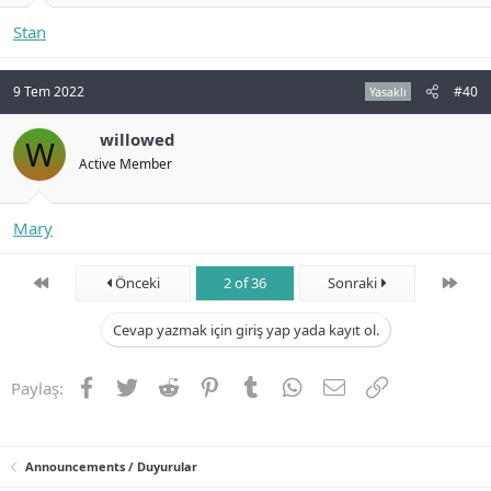
Stan
9 Tem 2022
#40
Yasaklı
willowed
W
Active Member
Mary
First
Son
Önceki
2 of 36
Sonraki
Cevap yazmak için giriş yap yada kayıt ol.
Facebook
Twitter
Reddit
Pinterest
Tumblr
WhatsApp
E-posta
Link
Paylaş:
Announcements / Duyurular