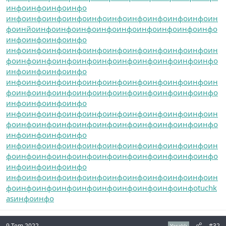
инфо
инфо
инфо
инфо
инфо
инфо
инфо
инфо
инфо
инфо
инфо
инфо
инфо
инфо
ин
фо
инйо
инфо
инфо
инфо
инфо
инфо
инфо
инфо
инфо
инфо
инфо
инфо
инфо
инфо
инфо
инфо
инфо
инфо
инфо
инфо
инфо
инфо
инфо
инфо
ин
фо
инфо
инфо
инфо
инфо
инфо
инфо
инфо
инфо
инфо
инфо
инфо
инфо
инфо
инфо
инфо
инфо
инфо
инфо
инфо
инфо
инфо
инфо
инфо
инфо
ин
фо
инфо
инфо
инфо
инфо
инфо
инфо
инфо
инфо
инфо
инфо
инфо
инфо
инфо
инфо
инфо
инфо
инфо
инфо
инфо
инфо
инфо
инфо
инфо
инфо
ин
фо
инфо
инфо
инфо
инфо
инфо
инфо
инфо
инфо
инфо
инфо
инфо
инфо
инфо
инфо
инфо
инфо
инфо
инфо
инфо
инфо
инфо
инфо
инфо
инфо
ин
фо
инфо
инфо
инфо
инфо
инфо
инфо
инфо
инфо
инфо
инфо
инфо
инфо
инфо
инфо
инфо
инфо
инфо
инфо
инфо
инфо
инфо
инфо
инфо
инфо
ин
фо
инфо
инфо
инфо
инфо
инфо
инфо
инфо
инфо
инфо
tuchk
as
инфо
инфо
9 Tem 2022
#32
Yasaklı