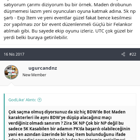
satıyorum çarımı diziyorum bu bir örnek. Maden drobunun
n
i
düşmemesi lazım yeni oyuncuları oyuna katmak adına. 5k np
şartı - Exp İtem ve yeni eventlar güzel fakat bence kesilmesi
zor yapılması zor bir event düzenlenmeli Güçlü bir Felankor
atılmalı gibi. Bu sayede ekip oyunu izleriz. UTC çok güzel bir
yerdi belki buraya getirilebilir.
16 Nis 2017
#22
ugurcandnz
New Member
GodLike' Alıntı:
Çok saçma olmuş diyorsunuz da siz hiç BDW'de Bot Maden
karakterleri ile aynı BDW'ye düşüp alacağınız maçı
verdiğiniz olmadı sanırım ? Zira 5K NP Çok bir NP değil bu
sadece 5K Kasabilen bir adamın PK'da başarılı olabileceğinin
yani en azından üzerinde bir kaç item bulunduğunu ifade
eder kendini savunabilecek kadar bu sistemin getirilmesi