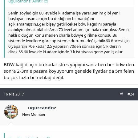
ugurcandnz' Alıntı:
Senin söylediğin 80 levelde ki adama işe yarar.Benim gibi yeni
başlayan insanlar için bu dediğinin bi mantığını
açıklamamışsın.Eğer bişey getirilcekse bdw kağıdını parayla
alabiliyo olmak olabilir.Ama 70 level adam için hala mantıksız.Senin
haklı olduğun konu maden charla bdwye girilme konusu.Bu
sistemde levellere göre np isteme durumu değişebilir.60 öncesi için
0 yaparsın 70e kadar 2.5 yaparsın 70den sonrası için 5 k dersin
direk 55 60 levelde ki adam içinde 3 k istisiyosa gene yanlış olur.
BDW kağıdı için bu kadar stres yapıyorsanız ben her bdw den
sonra 2-3m e pazara koyuyorum genelde fiyatlar da 5m felan
bu çok fazla bi meblağ değil.
16 Nis 2017
#24
ugurcandnz
New Member