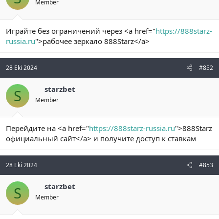
Member
Играйте без ограничений через <a href="
https://888starz-
russia.ru
">рабочее зеркало 888Starz</a>
28 Eki 2024
#852
starzbet
S
Member
Перейдите на <a href="
https://888starz-russia.ru
">888Starz
официальный сайт</a> и получите доступ к ставкам
28 Eki 2024
#853
starzbet
S
Member