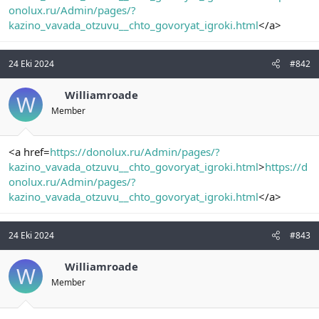
onolux.ru/Admin/pages/?
n
i
kazino_vavada_otzuvu__chto_govoryat_igroki.html
</a>
24 Eki 2024
#842
Williamroade
W
Member
<a href=
https://donolux.ru/Admin/pages/?
kazino_vavada_otzuvu__chto_govoryat_igroki.html
>
https://d
onolux.ru/Admin/pages/?
kazino_vavada_otzuvu__chto_govoryat_igroki.html
</a>
24 Eki 2024
#843
Williamroade
W
Member