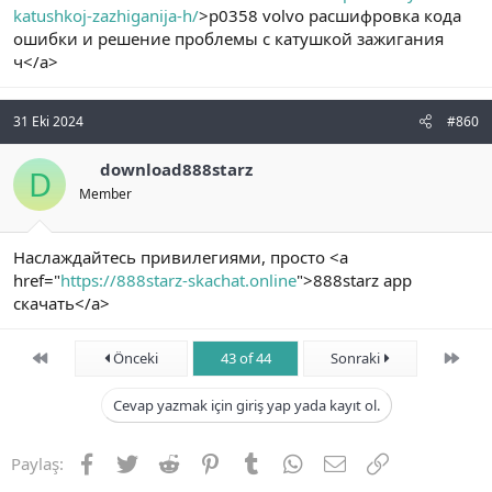
katushkoj-zazhiganija-h/
>p0358 volvo расшифровка кода
ошибки и решение проблемы с катушкой зажигания
ч</a>
31 Eki 2024
#860
download888starz
D
Member
Наслаждайтесь привилегиями, просто <a
href="
https://888starz-skachat.online
">888starz app
скачать</a>
First
Son
Önceki
43 of 44
Sonraki
Cevap yazmak için giriş yap yada kayıt ol.
Facebook
Twitter
Reddit
Pinterest
Tumblr
WhatsApp
E-posta
Link
Paylaş: