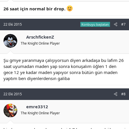
26 saat için normal bir drop.
22 Eki 2015
#7
Konbuyu başlatan
ArschfickenZ
The Knight Online Player
Şu gmye yaranmaya çalışıyorsun diyen arkadaşa bu lafım 26
saat uyumadan maden yap sonra konuşalım öğlen 1 den
gece 12 ye kadar maden yapıyor sonra bütün gün maden
yaptım ben diyenlerdensın galiba
22 Eki 2015
#8
emre3312
The Knight Online Player