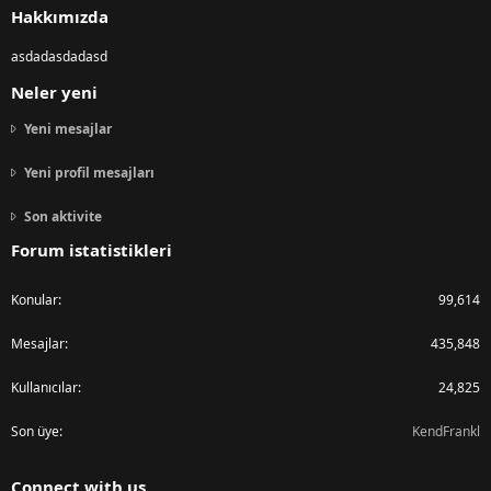
Hakkımızda
asdadasdadasd
Neler yeni
Yeni mesajlar
Yeni profil mesajları
Son aktivite
Forum istatistikleri
Konular
99,614
Mesajlar
435,848
Kullanıcılar
24,825
Son üye
KendFrankl
Connect with us