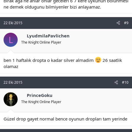
birak aga ne anlar onlar geceleri 6 7 kere uykunun bölunmesi
ne demek oldugunu bilmiyenler bizi anlayamaz.
22 Eki 2015
#9
LyudmilaPavlichen
L
The Knight Online Player
ben 1 haftalık dropta o kadar silver almadim
26 saatlik
olamaz
22 Eki 2015
#10
PrinceGoku
The Knight Online Player
Güzel drop gayet normal bence oyunun dropları tam yerinde