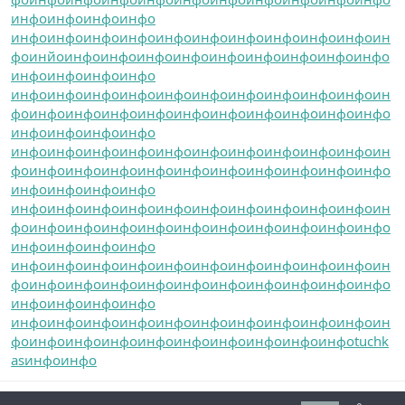
инфо
инфо
инфо
инфо
инфо
инфо
инфо
инфо
инфо
инфо
инфо
инфо
инфо
инфо
ин
фо
инйо
инфо
инфо
инфо
инфо
инфо
инфо
инфо
инфо
инфо
инфо
инфо
инфо
инфо
инфо
инфо
инфо
инфо
инфо
инфо
инфо
инфо
инфо
инфо
ин
фо
инфо
инфо
инфо
инфо
инфо
инфо
инфо
инфо
инфо
инфо
инфо
инфо
инфо
инфо
инфо
инфо
инфо
инфо
инфо
инфо
инфо
инфо
инфо
инфо
ин
фо
инфо
инфо
инфо
инфо
инфо
инфо
инфо
инфо
инфо
инфо
инфо
инфо
инфо
инфо
инфо
инфо
инфо
инфо
инфо
инфо
инфо
инфо
инфо
инфо
ин
фо
инфо
инфо
инфо
инфо
инфо
инфо
инфо
инфо
инфо
инфо
инфо
инфо
инфо
инфо
инфо
инфо
инфо
инфо
инфо
инфо
инфо
инфо
инфо
инфо
ин
фо
инфо
инфо
инфо
инфо
инфо
инфо
инфо
инфо
инфо
инфо
инфо
инфо
инфо
инфо
инфо
инфо
инфо
инфо
инфо
инфо
инфо
инфо
инфо
инфо
ин
фо
инфо
инфо
инфо
инфо
инфо
инфо
инфо
инфо
инфо
tuchk
as
инфо
инфо