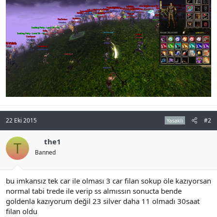
n
i
22 Eki 2015
#2
Yasaklı
the1
T
Banned
bu imkansız tek car ile olması 3 car filan sokup öle kazıyorsan
normal tabi trede ile verip ss almıssın sonucta bende
goldenla kazıyorum değil 23 silver daha 11 olmadı 30saat
filan oldu