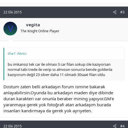
22 Eki 2015
#3
vegita
V
The Knight Online Player
the1' Alıntı:
bu imkansız tek car ile olması 3 car filan sokup öle kazıyorsan
normal tabi trede ile verip ss almıssın sonucta bende goldenla
kazıyorum değil 23 silver daha 11 olmadı 30saat filan oldu
Dostum zaten belli arkadaşın forum ismine bakarak
anlayabilirsin.Oyunda bu arkadaşın maden diye dibinde
duran karakteri var onunla beraber mining yapıyor.GM'e
yaranmaya gerek yok fotoğrafı atan arkadaşım burada
insanları kandırmaya da gerek yok ayrıyeten.
22 Eki 2015
#4