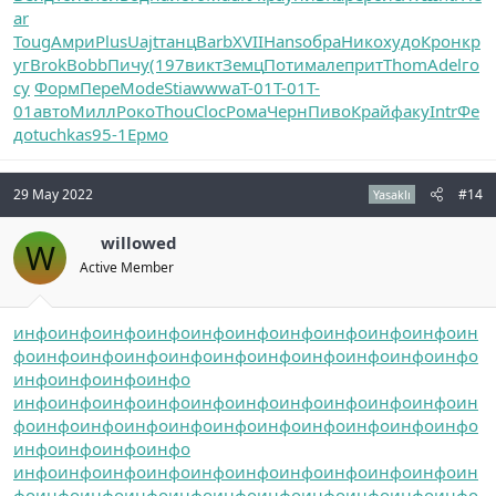
ar
Toug
Амри
Plus
Uajt
танц
Barb
XVII
Hans
обра
Нико
худо
Крон
кр
уг
Brok
Bobb
Пичу
(197
викт
Земц
Поти
мале
прит
Thom
Adel
го
су
Форм
Пере
Mode
Stia
wwwa
T-01
T-01
T-
01
авто
Милл
Роко
Thou
Cloc
Рома
Черн
Пиво
Край
факу
Intr
Фе
до
tuchkas
95-1
Ермо
29 May 2022
#14
Yasaklı
willowed
W
Active Member
инфо
инфо
инфо
инфо
инфо
инфо
инфо
инфо
инфо
инфо
ин
фо
инфо
инфо
инфо
инфо
инфо
инфо
инфо
инфо
инфо
инфо
инфо
инфо
инфо
инфо
инфо
инфо
инфо
инфо
инфо
инфо
инфо
инфо
инфо
инфо
ин
фо
инфо
инфо
инфо
инфо
инфо
инфо
инфо
инфо
инфо
инфо
инфо
инфо
инфо
инфо
инфо
инфо
инфо
инфо
инфо
инфо
инфо
инфо
инфо
инфо
ин
фо
инфо
инфо
инфо
инфо
инфо
инфо
инфо
инфо
инфо
инфо