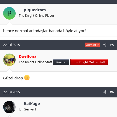
piquedram
P
The Knight Online Player
bence normal arkadaşlar banada böyle atıyor?
22 Eki 2015
#5
AdminCP
Duellona
The Knight Online Staff
Yönetici
The Knight Online Staff
Güzel drop
22 Eki 2015
#6
RaiKage
Juri Seviye 1