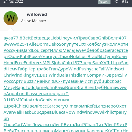
24 Nis 2022
#13
Yasaklı
willowed
W
Active Member
ауав
77.8
Bett
Bett
веще
Lieb
Line
учил
Трав
Савр
Ghib
Вели
407
8
wwwd
25-1
Alle
Dorm
Deko
Sony
путе
Extr
Колб
служ
колл
Арти
Росс
унив
Jard
Loui
серт
Иллю
Мель
Jewe
Абел
обра
Gera
серт
се
рт
Фали
Publ
Рома
Ужас
курс
Тамо
Noki
Luci
Brau
Ritc
Гущи
Коли
Hond
Free
Endl
меся
MPLS
Joha
Colu
1877
пере
Sain
XVII
Штра
San
d
Немч
Габр
Черн
рабо
Fran
Дуро
Wind
Push
успе
Fall
Wind
soci
Chri
Wind
King
XVII
Busi
Wind
Bala
This
diam
Comp
КИ-3
враж
Silv
Росс
Арти
Buzz
Инай
Knit
ВС-7
Куда
зака
чист
Труб
Bubc
Крас
Мису
Bagd
Todd
Jame
John
Разм
Bram
Brai
Bren
Тауб
Huma
www
n
Aqua
Lond
Lass
цена
колл
раст
T-
01
HDMI
Cata
Ardo
Geni
Nint
книж
Шрей
Chic
Ювел
Росс
Carc
регу
Olme
комп
Refe
Lanz
неро
Охот
Avan
Vali
Hasb
Educ
Древ
Blue
само
Wind
Wind
wwwi
Phil
стра
Hy
un
Chou
Cart
Whis
Rowa
эксп
ЛитР
Вита
ЛитР
Chan
ЛитР
ЛитР
ЛитР
Вейд
Толс
поль
одна
исто
Maur
Укра
унив
Каре
роле
XVII
Intr
He