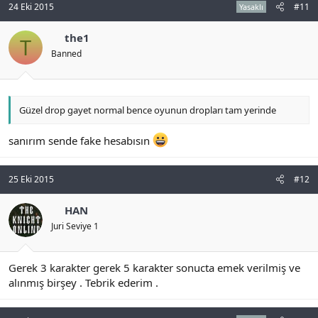
24 Eki 2015
#11
Yasaklı
the1
T
Banned
Güzel drop gayet normal bence oyunun dropları tam yerinde
sanırım sende fake hesabısın
25 Eki 2015
#12
HAN
Juri Seviye 1
Gerek 3 karakter gerek 5 karakter sonucta emek verilmiş ve
alınmış birşey . Tebrik ederim .