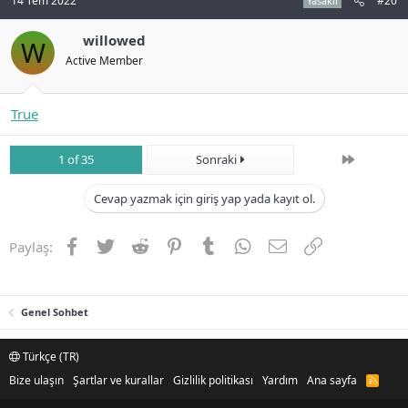
14 Tem 2022
#20
Yasaklı
willowed
W
Active Member
True
Son
1 of 35
Sonraki
Cevap yazmak için giriş yap yada kayıt ol.
Facebook
Twitter
Reddit
Pinterest
Tumblr
WhatsApp
E-posta
Link
Paylaş:
Genel Sohbet
Türkçe (TR)
Bize ulaşın
Şartlar ve kurallar
Gizlilik politikası
Yardım
Ana sayfa
R
S
S