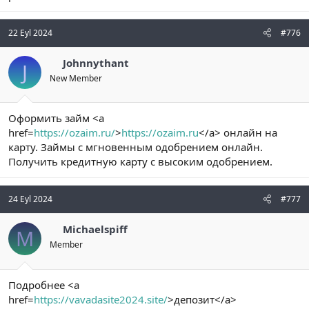
22 Eyl 2024
#776
Johnnythant
J
New Member
Оформить займ <a
href=
https://ozaim.ru/
>
https://ozaim.ru
</a> онлайн на
карту. Займы с мгновенным одобрением онлайн.
Получить кредитную карту с высоким одобрением.
24 Eyl 2024
#777
Michaelspiff
M
Member
Подробнее <a
href=
https://vavadasite2024.site/
>депозит</a>