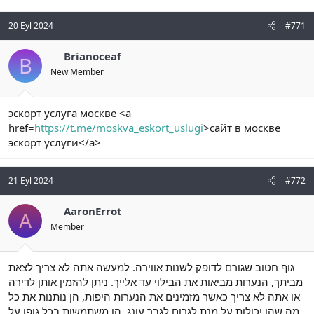
20 Eyl 2024
#771
Brianoceaf
B
New Member
эскорт услуга москве <a
href=
https://t.me/moskva_eskort_uslugi
>сайт в москве
эскорт услуги</a>
21 Eyl 2024
#772
AaronErrot
A
Member
גוף חטוב שגורם לדופק לשנות אווירה. למעשה אתה לא צריך לצאת
מביתך, הנערות מביאות את הבילוי עד אלייך. ניתן להזמין אותן לדירה
או אתה לא צריך כאשר מזמינים את הנערות היפות, הן נותנות את כל
מה שהן יכולות על מנת לגרום לגבר עונג. הן משתמשות בכל גופן על