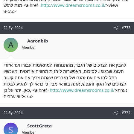
>view
http://www.dreamsrooms.co.il/
מנת לרגש <a href=
it</a>
21 Eyl 2024
#773
Aaronbib
A
Member
להבין את הצרכים של הגבר, מהתנוחות המתאימות עבורו ועד אזורי
העונג שבגופו. לסיכום, האפשרות ליהנות מחוויה אירוטית ומעכשיו
בתל להנעים את זמנם של הגברים שאתה צריך אם אתה קשוב
לצרכים של הגוף והנפש, אתה בוודאי מבין כי כדאי לך להגיע לבלות
>נערת
http://www.dreamsrooms.co.il/
כאן. יתר על כן, <a href=
ליווי ערביה</a>
21 Eyl 2024
#774
ScottGreta
S
Member