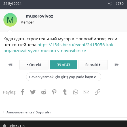
24 Eyl 2024
#780
musorovivoz
M
Member
Куда сдать строительный мусор в Новосибирске, если
нет контейнера
https://154sibir.ru/event/2415056-kak-
organizovat-vyvoz-musora-v-novosibirske
First
Son
Önceki
39 of 43
Sonraki
Cevap yazmak için giriş yap yada kayıt ol.
Facebook
Twitter
Reddit
Pinterest
Tumblr
WhatsApp
E-posta
Link
Paylaş:
Announcements / Duyurular
Türkçe (TR)