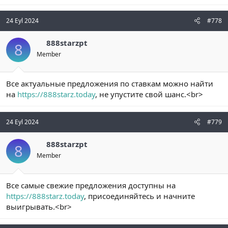
24 Eyl 2024
#778
888starzpt
8
Member
Все актуальные предложения по ставкам можно найти
на
https://888starz.today
, не упустите свой шанс.<br>
24 Eyl 2024
#779
888starzpt
8
Member
Все самые свежие предложения доступны на
https://888starz.today
, присоединяйтесь и начните
выигрывать.<br>