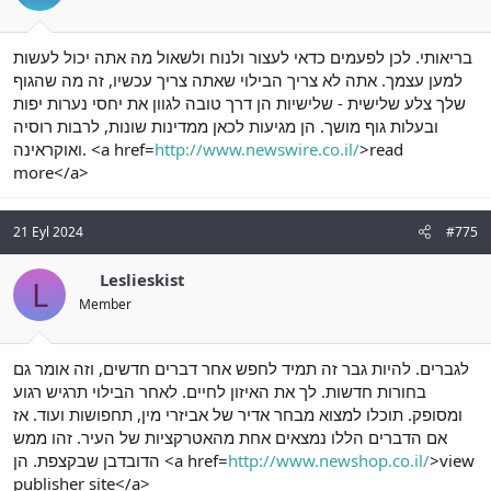
בריאותי. לכן לפעמים כדאי לעצור ולנוח ולשאול מה אתה יכול לעשות
למען עצמך. אתה לא צריך הבילוי שאתה צריך עכשיו, זה מה שהגוף
שלך צלע שלישית - שלישיות הן דרך טובה לגוון את יחסי נערות יפות
ובעלות גוף מושך. הן מגיעות לכאן ממדינות שונות, לרבות רוסיה
>read
http://www.newswire.co.il/
ואוקראינה. <a href=
more</a>
21 Eyl 2024
#775
Leslieskist
L
Member
לגברים. להיות גבר זה תמיד לחפש אחר דברים חדשים, וזה אומר גם
בחורות חדשות. לך את האיזון לחיים. לאחר הבילוי תרגיש רגוע
ומסופק. תוכלו למצוא מבחר אדיר של אביזרי מין, תחפושות ועוד. אז
אם הדברים הללו נמצאים אחת מהאטרקציות של העיר. זהו ממש
>view
http://www.newshop.co.il/
הדובדבן שבקצפת. הן <a href=
publisher site</a>