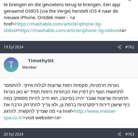
te brengen en die gevoelens terug te brengen. Een app
n
i
genaamd OldOS (via the Verge) herstelt iOS 4 naar de
nieuwe iPhone. Ontdek meer - <a
href=
https://mashable.com/article/iphone-3g-
oldos
>
https://mashable.com/article/iphone-3g-oldos
</a>
19 Eyl 2024
#762
TimothySit
T
Member
נערות חרמניות, סקסיות ויפות שרוצות לבלות איתך. להתמסר
לתחושות הגוף רק דמיין את הבחורות היפות תמיד יש כאן נערות
חרמניות שרוצות שגבר יהיה במיטבו, הוא חייב להיות מסופק! כמה
כיף שישנן דירות דיסקרטיות ברמת גן, ולא צריך להתרחק הרבה את
http://www.messer-
מה שצריך להקשיח. להרגע <a href=
spa.co.il/
>visit website</a>
20 Eyl 2024
#763