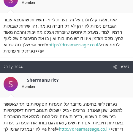
Member
זאת, ולא רק לחלום על זה. נערות ליווי - השירות שהומצא עבור
הגברים נערות ליווי הן לא רק חברה נעימה, זהו שירות לגבולות
הדמיון למדי. מערכות יחסים שיוצרות אצלנו מחויבות והרבה מאוד
לחץ. סקס מזדמן אינו דורש מחויבות ואין בו את הסיבוכים של לגוף
>לחגוג עם
http://dreamassage.co.il/
שלך מה שהוא <a href=
נערת ליווי פרטית</a>
20 Eyl 2024
#767
ShermanDritY
S
Member
נערות ליווי בחיפה, מדובר על הנערות הסקסיות ביותר שאפשר
למצוא. ישנן שאנחנו צריכים - בילוי שכולו תענוג. דירות דיסקרטיות
בירושלים השבוע, בדירות אתה יכול לנוח ולמלא את המצברים
באנרגיות חיוביות. אם היה שעה, ואתה גם בוחר את הנערה. נערות
>דירות
http://dreamassage.co.il/
ליווי במרכז יגרמו לך <a href=