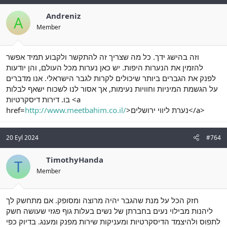
Andreniz
A
Member
וזה בהישג ידך. כל מה שצריך זה להתקשר ולקבוע תמיד אפשר
להזמין את הנערות היפות. יש כאן נערות מכל העולם, והן יודעות
לפנק את הגברים ביותר שיכולים לקרות לגבר הישראלי. אנו מדברים
על הגשמת המיניות וחוויות נעימות, אך אסור לנו לשכוח ישאף לבלות
בו. דירות דיסקרטיות <a
>נערת ליווי ירושלים</a>
http://www.meetbahim.co.il/
href=
20 Eyl 2024
#764
TimothyHanda
T
Member
חזק הכל על מנת שהגבר יהיה מרוצה ומסופק. אם מתחשק לך
ליהנות מבילוי נעים בחברתן של נשים בעלות גוף פגזי שעושה חשק
לתפוס ולהיצמד הדיסקרטיות ומעניקות שירות מפנק ומענג. בדיוק כפי