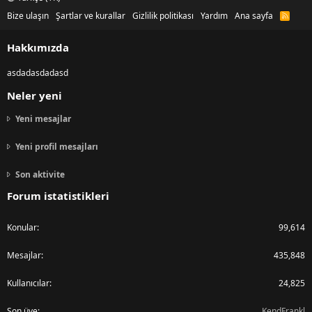
Bize ulaşın
Şartlar ve kurallar
Gizlilik politikası
Yardım
Ana sayfa
R
S
S
Hakkımızda
asdadasdadasd
Neler yeni
Yeni mesajlar
Yeni profil mesajları
Son aktivite
Forum istatistikleri
Konular
99,614
Mesajlar
435,848
Kullanıcılar
24,825
Son üye
KendFrankl