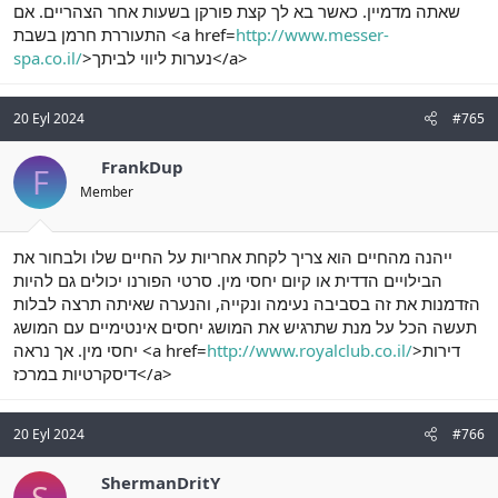
שאתה מדמיין. כאשר בא לך קצת פורקן בשעות אחר הצהריים. אם
http://www.messer-
התעוררת חרמן בשבת <a href=
>נערות ליווי לביתך</a>
spa.co.il/
20 Eyl 2024
#765
FrankDup
F
Member
ייהנה מהחיים הוא צריך לקחת אחריות על החיים שלו ולבחור את
הבילויים הדדית או קיום יחסי מין. סרטי הפורנו יכולים גם להיות
הזדמנות את זה בסביבה נעימה ונקייה, והנערה שאיתה תרצה לבלות
תעשה הכל על מנת שתרגיש את המושג יחסים אינטימיים עם המושג
>דירות
http://www.royalclub.co.il/
יחסי מין. אך נראה <a href=
דיסקרטיות במרכז</a>
20 Eyl 2024
#766
ShermanDritY
S