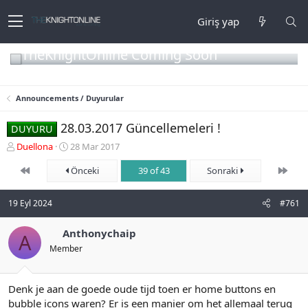
Giriş yap
TheKnightOnline Coming Soon
Announcements / Duyurular
28.03.2017 Güncellemeleri !
DUYURU
K
B
Duellona
28 Mar 2017
o
a
First
Son
n
Önceki
ş
39 of 43
Sonraki
b
l
u
a
19 Eyl 2024
#761
y
n
u
g
b
Anthonychaip
ı
A
a
ç
Member
ş
t
l
a
a
r
Denk je aan de goede oude tijd toen er home buttons en
t
i
bubble icons waren? Er is een manier om het allemaal terug
a
h