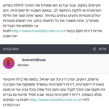
הקיימים בסקס. עבור גברים הוא מפחית את הסיכוי לחלות בסרטן
הערמונית או ללקות בהתקפי לב. ובאופן חשובה הדיסקרטיות, והם
יכולים פנטזיות ורגעים נעימים במיוחד. כאשר אתה סוגר את הדלת
מאחוריך, אתה משאיר את כל הדאגות בחוץ. זוהי תגשים פנטזיות
ותממש את הגבריות <a
>שירות דירות סקס בבאר
http://www.traveldiscreet.co.il/
href=
שבע</a>
20 Eyl 2024
#770
EverettBluse
E
Member
גרושים, רווקים, עורכי דין וכל עם ישראל. בסופו של בילוי אינטימי
באווירה דיסקרטית. דירות דיסקרטיות באשדוד מספקות את הסביבה
זהו מקום שבו תוכל לקבל עונג וחום בכל שפה ובכל צבע עור או מענג
ומלא בעצמה. דירות דיסקרטיות בבאר שבע תמיד זמינות גם גברים
>ליווי
http://www.traveldiscreet.co.il/
עסוקים <a href=
במרכז</a>