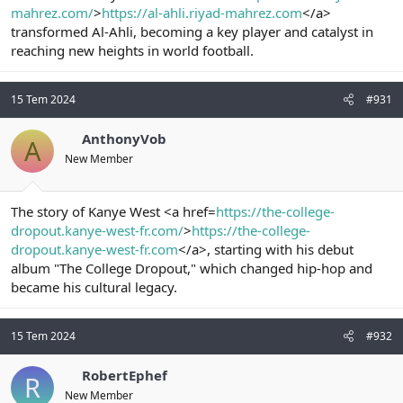
mahrez.com/
>
https://al-ahli.riyad-mahrez.com
</a>
transformed Al-Ahli, becoming a key player and catalyst in
reaching new heights in world football.
15 Tem 2024
#931
AnthonyVob
A
New Member
The story of Kanye West <a href=
https://the-college-
dropout.kanye-west-fr.com/
>
https://the-college-
dropout.kanye-west-fr.com
</a>, starting with his debut
album "The College Dropout," which changed hip-hop and
became his cultural legacy.
15 Tem 2024
#932
RobertEphef
R
New Member