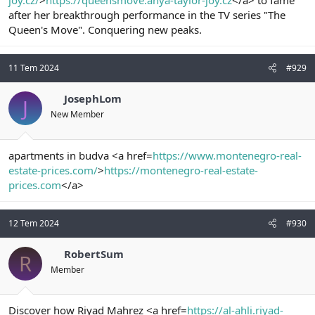
joy.cz/
>
https://queensmove.anya-taylor-joy.cz
</a> to fame
after her breakthrough performance in the TV series "The
Queen's Move". Conquering new peaks.
11 Tem 2024
#929
JosephLom
J
New Member
apartments in budva <a href=
https://www.montenegro-real-
estate-prices.com/
>
https://montenegro-real-estate-
prices.com
</a>
12 Tem 2024
#930
RobertSum
R
Member
Discover how Riyad Mahrez <a href=
https://al-ahli.riyad-