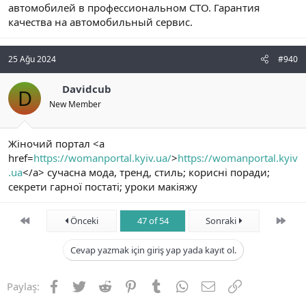
автомобилей в профессиональном СТО. Гарантия
качества на автомобильный сервис.
25 Ağu 2024
#940
Davidcub
D
New Member
Жіночий портал <a
href=
https://womanportal.kyiv.ua/
>
https://womanportal.kyiv
.ua
</a> сучасна мода, тренд, стиль; корисні поради;
секрети гарної постаті; уроки макіяжу
First
Son
Önceki
47 of 54
Sonraki
Cevap yazmak için giriş yap yada kayıt ol.
Facebook
Twitter
Reddit
Pinterest
Tumblr
WhatsApp
E-posta
Link
Paylaş: