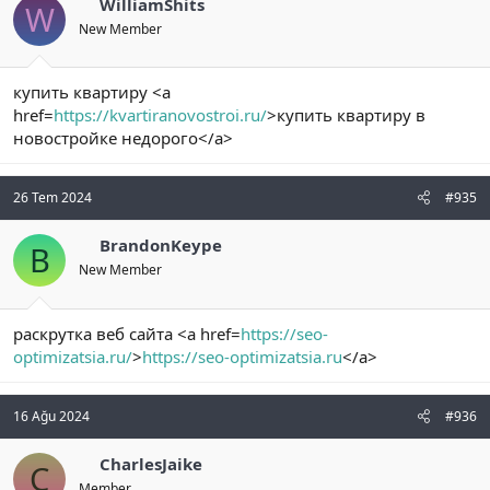
WilliamShits
W
New Member
купить квартиру <a
href=
https://kvartiranovostroi.ru/
>купить квартиру в
новостройке недорого</a>
26 Tem 2024
#935
BrandonKeype
B
New Member
раскрутка веб сайта <a href=
https://seo-
optimizatsia.ru/
>
https://seo-optimizatsia.ru
</a>
16 Ağu 2024
#936
CharlesJaike
C
Member