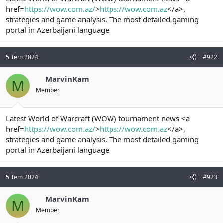
t
i
href=
https://wow.com.az/
>
https://wow.com.az
</a>,
a
h
strategies and game analysis. The most detailed gaming
n
i
portal in Azerbaijani language
5 Tem 2024
#922
MarvinKam
M
Member
Latest World of Warcraft (WOW) tournament news <a
href=
https://wow.com.az/
>
https://wow.com.az
</a>,
strategies and game analysis. The most detailed gaming
portal in Azerbaijani language
5 Tem 2024
#923
MarvinKam
M
Member