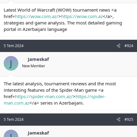
Latest World of Warcraft (WOW) tournament news <a
href=
https://wow.com.az/
>
https://wow.com.az
</a>,
strategies and game analysis. The most detailed gaming
portal in Azerbaijani language
5 Tem 2024
#924
Jameskaf
J
New Member
The latest analysis, tournament reviews and the most
interesting features of the Spider-Man game <a
href=
https://spider-man.com.az/
>
https://spider-
man.com.az
</a> series in Azerbaijani.
5 Tem 2024
#925
Jameskaf
J