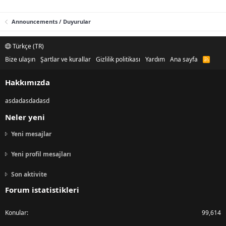
Announcements / Duyurular
Türkçe (TR)
Bize ulaşın
Şartlar ve kurallar
Gizlilik politikası
Yardım
Ana sayfa
R
S
S
Hakkımızda
asdadasdadasd
Neler yeni
Yeni mesajlar
Yeni profil mesajları
Son aktivite
Forum istatistikleri
Konular
99,614