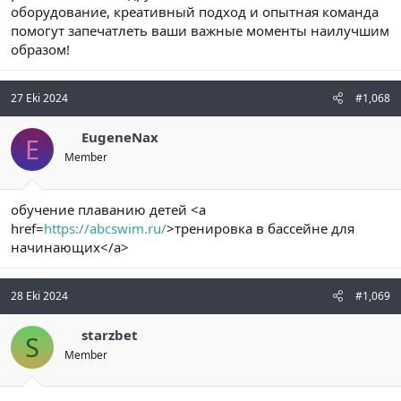
оборудование, креативный подход и опытная команда
помогут запечатлеть ваши важные моменты наилучшим
образом!
27 Eki 2024
#1,068
EugeneNax
E
Member
обучение плаванию детей <a
href=
https://abcswim.ru/
>тренировка в бассейне для
начинающих</a>
28 Eki 2024
#1,069
starzbet
S
Member