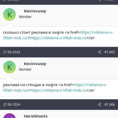
Kevinvussy
K
Member
сколько стоит реклама в лифте <a href=
https://reklama-v-
liftah-msk.ru/
>
https://reklama-v-liftah-msk.ru
</a>
27 Eki 2024
#1,065
Kevinvussy
K
Member
реклама на стендах в лифте <a href=
https://reklama-v-
liftah-msk.ru/
>
https://reklama-v-liftah-msk.ru
</a>
27 Eki 2024
#1,066
Haroldnoits