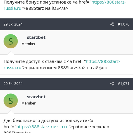
Получите бонус при установке <a href="
https://888starz-
russia.ru
">888Starz на iOS</a>
29 Eki 2024
#1,070
starzbet
S
Member
Получите доступ к ставкам с <a href="
https://888starz-
russia.ru
">приложением 888Starz</a> на айфон
29 Eki 2024
#1,071
starzbet
S
Member
Для безопасного доступа используйте <a
href="
https://888starz-russia.ru
">рабочее зеркало
888Starz</a>