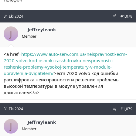
31 Eki 2024
#1,078
Jeffreyleank
J
Member
<a href=
https://www.auto-serv.com.ua/neispravnosti/ecm-
7020-volvo-kod-oshibki-rasshifrovka-neispravnosti-i-
reshenie-problemy-vysokoj-temperatury-v-module-
upravlenija-dvigatelem/
>ecm 7020 volvo код ошибки
расшифровка неисправности и решение проблемы
высокой температуры в модуле управления
двигателем</a>
31 Eki 2024
#1,079
Jeffreyleank
J
Member