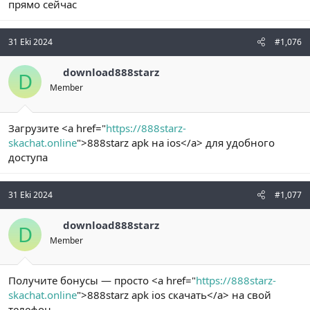
прямо сейчас
31 Eki 2024
#1,076
download888starz
D
Member
Загрузите <a href="
https://888starz-
skachat.online
">888starz apk на ios</a> для удобного
доступа
31 Eki 2024
#1,077
download888starz
D
Member
Получите бонусы — просто <a href="
https://888starz-
skachat.online
">888starz apk ios скачать</a> на свой
телефон