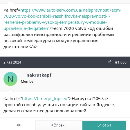
<a href=
https://www.auto-serv.com.ua/neispravnosti/ecm-
7020-volvo-kod-oshibki-rasshifrovka-neispravnosti-i-
reshenie-problemy-vysokoj-temperatury-v-module-
upravlenija-dvigatelem/
>ecm 7020 volvo код ошибки
расшифровка неисправности и решение проблемы
высокой температуры в модуле управления
двигателем</a>
2 Kas 2024
#1,080
nakrutkapf
N
Member
<a href="
https://t.me/pf_topseo
">Накрутка ПФ</a> —
простой способ улучшить позиции сайта в Яндексе,
делая его заметнее для пользователей.
First
Önceki
54 of 54