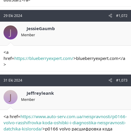
29 Eki 2024
#1,072
JessieGaumb
J
Member
<a
href=
https://blueberryexpert.com/
>blueberryexpert.com</a
>
31 Eki 2024
#1,073
Jeffreyleank
J
Member
<a href=
https://www.auto-serv.com.ua/neispravnosti/p0166-
volvo-rasshifrovka-koda-oshibki-i-diagnostika-neispravnosti-
datchika-kisloroda/
>p0166 volvo расшифровка кода