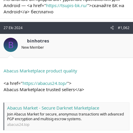
t
i
Android — <a href="
https://tsupis-bk.ru/
">скачайте БК на
a
h
Android</a> бесплатно
n
i
27 Eki 2024
#1,062
binhotres
B
New Member
Abacus Marketplace product quality
<a href="
https://abacus24.top/
">
Abacus Marketplace trusted sellers</a>
Abacus Market - Secure Darknet Marketplace
Join Abacus Market for secure, anonymous transactions with advanced
PGP encryption and multisig escrow systems.
abacus24.top