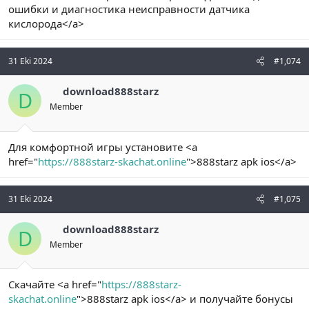
ошибки и диагностика неисправности датчика
кислорода</a>
31 Eki 2024
#1,074
download888starz
D
Member
Для комфортной игры установите <a
href="
https://888starz-skachat.online
">888starz apk ios</a>
31 Eki 2024
#1,075
download888starz
D
Member
Скачайте <a href="
https://888starz-
skachat.online
">888starz apk ios</a> и получайте бонусы