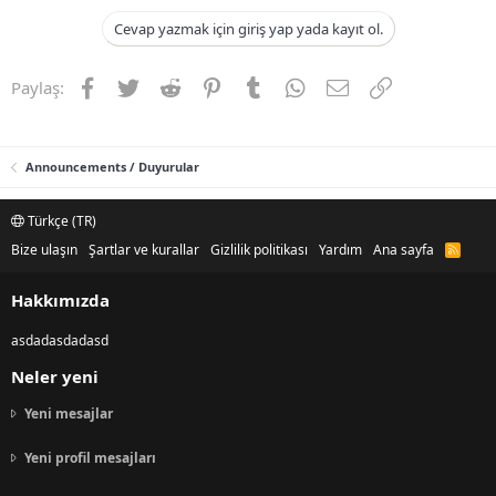
Cevap yazmak için giriş yap yada kayıt ol.
Facebook
Twitter
Reddit
Pinterest
Tumblr
WhatsApp
E-posta
Link
Paylaş:
Announcements / Duyurular
Türkçe (TR)
Bize ulaşın
Şartlar ve kurallar
Gizlilik politikası
Yardım
Ana sayfa
R
S
S
Hakkımızda
asdadasdadasd
Neler yeni
Yeni mesajlar
Yeni profil mesajları