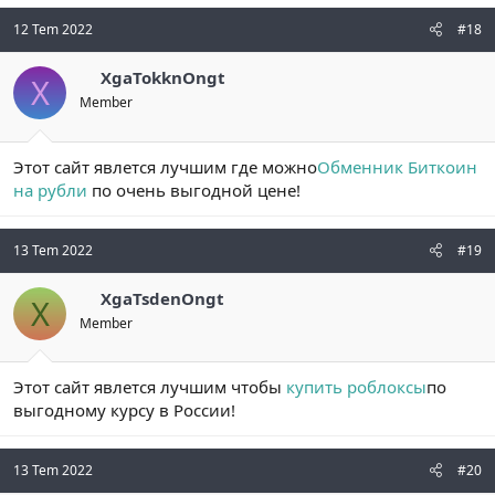
12 Tem 2022
#18
XgaTokknOngt
X
Member
Этот сайт явлется лучшим где можно
Обменник Биткоин
на рубли
по очень выгодной цене!
13 Tem 2022
#19
XgaTsdenOngt
X
Member
Этот сайт явлется лучшим чтобы
купить роблоксы
по
выгодному курсу в России!
13 Tem 2022
#20