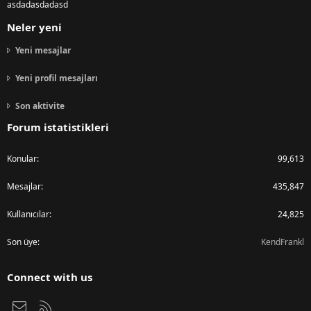
asdadasdadasd
Neler yeni
Yeni mesajlar
Yeni profil mesajları
Son aktivite
Forum istatistikleri
Konular
99,613
Mesajlar
435,847
Kullanıcılar
24,825
Son üye
KendFrankl
Connect with us
Bize ulaşın
RSS