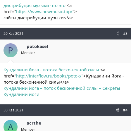
дистрибуция музыки что это
<a
href="
https://www.newmusic.top/
">
сайты дистрибуции музыки</a>
20 Kas 2021
#3
potokasel
P
Member
Кундалини йога - потока бесконечной силы
<a
href="
http://interflow.ru/books/potok/
">Кундалини йога -
потока бесконечной силы</a>
Кундалини йога – поток бесконечной силы – Секреты
Кундалини йоги
30 Kas 2021
#4
acrthe
A
Member