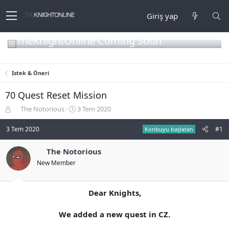
Giriş yap
TheKnightOnline Coming Soon
Istek & Öneri
70 Quest Reset Mission
K
B
The Notorious
3 Tem 2020
o
a
n
ş
3 Tem 2020
#1
Konbuyu başlatan
b
l
u
a
The Notorious
y
n
New Member
u
g
b
ı
a
ç
ş
t
Dear Knights,
l
a
a
r
We added a new quest in CZ.
t
i
a
h