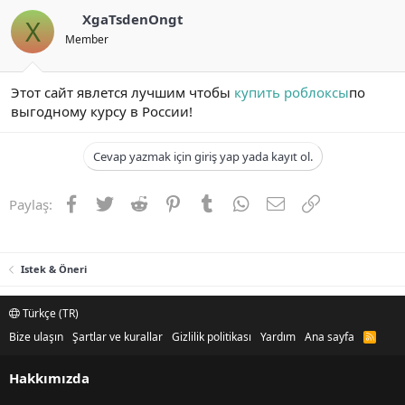
XgaTsdenOngt
X
Member
Этот сайт явлется лучшим чтобы
купить роблоксы
по
выгодному курсу в России!
Cevap yazmak için giriş yap yada kayıt ol.
Facebook
Twitter
Reddit
Pinterest
Tumblr
WhatsApp
E-posta
Link
Paylaş:
Istek & Öneri
Türkçe (TR)
Bize ulaşın
Şartlar ve kurallar
Gizlilik politikası
Yardım
Ana sayfa
R
S
S
Hakkımızda