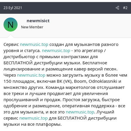
23 Eyl 2021
#2
newmisict
N
New Member
Сервис
newmusic.top
создан для музыкантов разного
уровня и статуса.
newmusic.top
- это агрегатор /
дистрибьютор с прямыми контрактами для
БЕСПЛАТНОЙ дистрибуции музыки. Бесплатное
лицензирование и размещение кавер версий песен.
Через
newmusic.top
можно загрузить музыку в более чем
150 площадок, включая ВК (VK), Boom, Odnoklassniki и
множество других. Команда маркетологов отслушивает
все треки и лучшие продвигает для увеличения
прослушиваний и продаж. Простоя загрузка, быстрое
одобрение и размещение, оперативная поддержка - все
это для музыканта, и все это
newmusic.top
. Лучший
сервис
newmusic.top
для БЕСПЛАТНОЙ дистрибуции
музыки на все платформы.