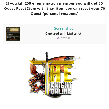
If you kill 200 enemy nation member you will get 70
n
i
Quest Reset Item with that item you can reset your 70
Quest (personal weapons)
Screenshot
Captured with Lightshot
prnt.sc