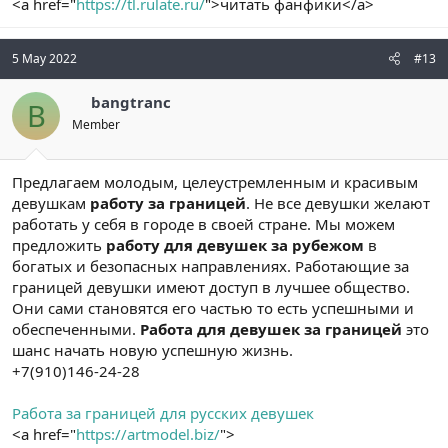
<a href="
https://tl.rulate.ru/
">читать фанфики</a>
5 May 2022
#13
bangtranc
B
Member
Предлагаем молодым, целеустремленным и красивым
девушкам
работу за границей
. Не все девушки желают
работать у себя в городе в своей стране. Мы можем
предложить
работу для девушек за рубежом
в
богатых и безопасных направлениях. Работающие за
границей девушки имеют доступ в лучшее общество.
Они сами становятся его частью то есть успешными и
обеспеченными.
Работа для девушек за границей
это
шанс начать новую успешную жизнь.
+7(910)146-24-28
Работа за границей для русских девушек
<a href="
https://artmodel.biz/
">