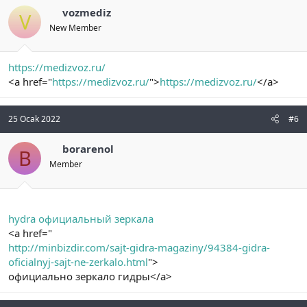
vozmediz
V
New Member
https://medizvoz.ru/
<a href="
https://medizvoz.ru/
">
https://medizvoz.ru/
</a>
25 Ocak 2022
#6
borarenol
B
Member
hydra официальный зеркала
<a href="
http://minbizdir.com/sajt-gidra-magaziny/94384-gidra-
oficialnyj-sajt-ne-zerkalo.html
">
официально зеркало гидры</a>