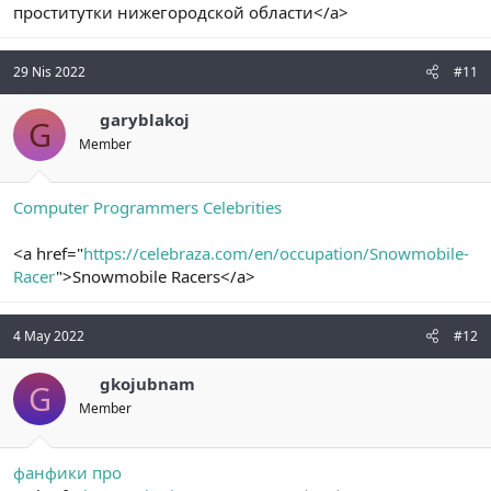
проститутки нижегородской области</a>
29 Nis 2022
#11
garyblakoj
G
Member
Computer Programmers Celebrities
<a href="
https://celebraza.com/en/occupation/Snowmobile-
Racer
">Snowmobile Racers</a>
4 May 2022
#12
gkojubnam
G
Member
фанфики про