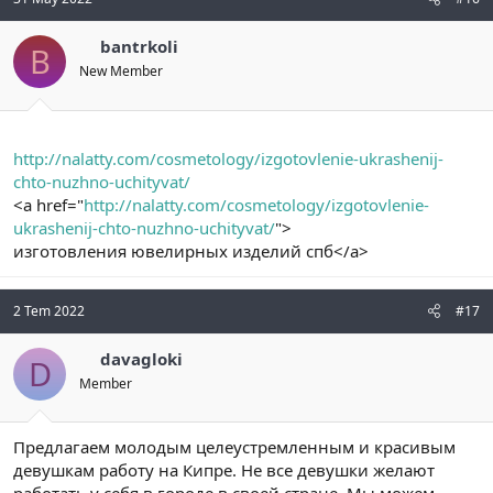
bantrkoli
B
New Member
http://nalatty.com/cosmetology/izgotovlenie-ukrashenij-
chto-nuzhno-uchityvat/
<a href="
http://nalatty.com/cosmetology/izgotovlenie-
ukrashenij-chto-nuzhno-uchityvat/
">
изготовления ювелирных изделий спб</a>
2 Tem 2022
#17
davagloki
D
Member
Предлагаем молодым целеустремленным и красивым
девушкам работу на Кипре. Не все девушки желают