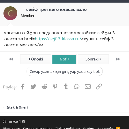
сейф третьего класас взло
С
Member
магазин сейфов предлагает взломостойкие сейфы 3
класса <a href=
https://sejf-3-klassa.ru/
>купить сейф 3
класс в москве</a>
First
Son
Önceki
6 of 7
Sonraki
Cevap yazmak için giriş yap yada kayıt ol.
Facebook
Twitter
Reddit
Pinterest
Tumblr
WhatsApp
E-posta
Link
Paylaş:
Istek & Öneri
Türkçe (TR)
Bize ulaşın
Şartlar ve kurallar
Gizlilik politikası
Yardım
Ana sayfa
R