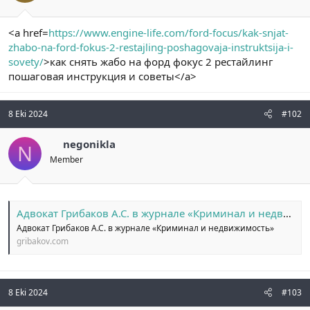
ş
t
l
a
a
r
<a href=
https://www.engine-life.com/ford-focus/kak-snjat-
t
i
zhabo-na-ford-fokus-2-restajling-poshagovaja-instruktsija-i-
a
h
sovety/
>как снять жабо на форд фокус 2 рестайлинг
n
i
пошаговая инструкция и советы</a>
8 Eki 2024
#102
negonikla
N
Member
Адвокат Грибаков А.С. в журнале «Криминал и недвижимость» — Новости — Грибаков, Поляк и партнеры
Адвокат Грибаков А.С. в журнале «Криминал и недвижимость»
gribakov.com
8 Eki 2024
#103