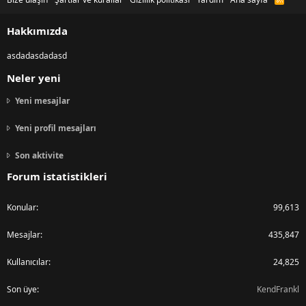
S
S
Hakkımızda
asdadasdadasd
Neler yeni
Yeni mesajlar
Yeni profil mesajları
Son aktivite
Forum istatistikleri
Konular
99,613
Mesajlar
435,847
Kullanıcılar
24,825
Son üye
KendFrankl