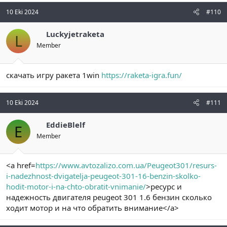
10 Eki 2024
#110
Luckyjetraketa
L
Member
скачать игру ракета 1win
https://raketa-igra.fun/
10 Eki 2024
#111
EddieBlelf
E
Member
<a href=
https://www.avtozalizo.com.ua/Peugeot301/resurs-
i-nadezhnost-dvigatelja-peugeot-301-16-benzin-skolko-
hodit-motor-i-na-chto-obratit-vnimanie/
>ресурс и
надежность двигателя peugeot 301 1.6 бензин сколько
ходит мотор и на что обратить внимание</a>