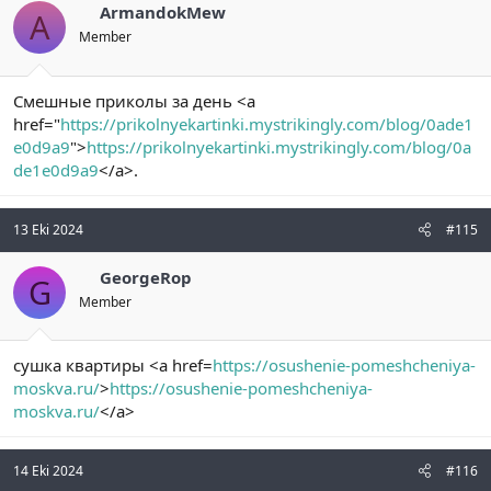
ArmandokMew
A
Member
Смешные приколы за день <a
href="
https://prikolnyekartinki.mystrikingly.com/blog/0ade1
e0d9a9
">
https://prikolnyekartinki.mystrikingly.com/blog/0a
de1e0d9a9
</a>.
13 Eki 2024
#115
GeorgeRop
G
Member
сушка квартиры <a href=
https://osushenie-pomeshcheniya-
moskva.ru/
>
https://osushenie-pomeshcheniya-
moskva.ru/
</a>
14 Eki 2024
#116