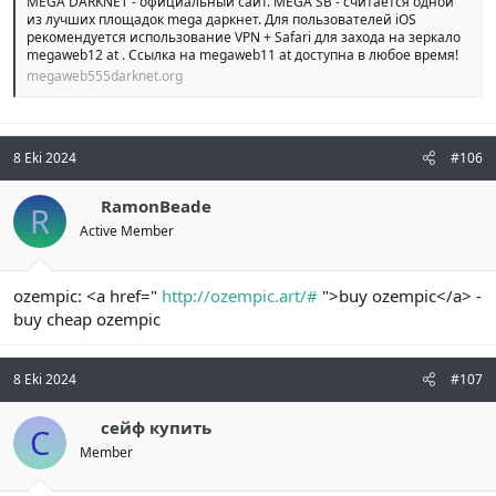
MEGA DARKNET - официальный сайт. MEGA SB - считается одной
из лучших площадок mega даркнет. Для пользователей iOS
рекомендуется использование VPN + Safari для захода на зеркало
megaweb12 at . Ссылка на megaweb11 at доступна в любое время!
megaweb555darknet.org
8 Eki 2024
#106
RamonBeade
R
Active Member
ozempic: <a href="
http://ozempic.art/#
">buy ozempic</a> -
buy cheap ozempic
8 Eki 2024
#107
сейф купить
С
Member