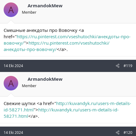
ArmandokMew
A
Member
Смешные анекдоты про Вовочку <a
href="
https://ru.pinterest.com/vseshutochki/анекдоты-про-
вовочку/
">
https://ru.pinterest.com/vseshutochki/
анекдоты-про-вовочку/
</a>.
14 Eki 2024
#119
ArmandokMew
A
Member
Свежие шутки <a href="
http://kuvandyk.ru/users-m-details-
id-58271.html
">
http://kuvandyk.ru/users-m-details-id-
58271.html
</a>.
14 Eki 2024
#120