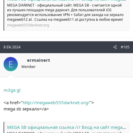
MEGA DARKNET - официальный сайт. MEGA SB - считается одной
из лучших площадок mega даркнет. Для пользователей iOS
рекомендуется использование VPN + Safari для захода на зеркало
megaweb12 at . Ссылка на megaweb11 at доступна в любое время!
megaweb555darknet.org
8 Eki 2024
#105
ermainert
E
Member
m3ga gl
<a href="
http://megaweb555darknet.org/
">
mega sb зеркало</a>
MEGA SB официальная ссылка /// Вход на сайт megaweb14 at