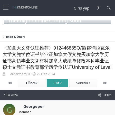
Giriş yap
TheKnightOnline Coming Soon
Istek & Öneri
〈加拿大文凭认证推荐〉912446885Q/微咨询拉瓦尔
大学文凭学位证书毕业证加拿大假文凭买加拿大学历
证书高仿毕业文凭材料加拿大成绩单修改本科毕业证
硕士文凭证书教育部学历学位认证University of Laval
K
B
ergerfgerg01
29 Haz 2024
o
a
First
Son
n
Önceki
ş
6 of 7
Sonraki
b
l
u
a
7 Eki 2024
#101
y
n
u
g
b
Georgeper
ı
G
a
ç
Member