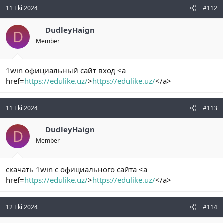
11 Eki 2024
#112
DudleyHaign
D
Member
1win официальный сайт вход <a
href=
https://edulike.uz/
>
https://edulike.uz/
</a>
11 Eki 2024
#113
DudleyHaign
D
Member
скачать 1win с официального сайта <a
href=
https://edulike.uz/
>
https://edulike.uz/
</a>
12 Eki 2024
#114