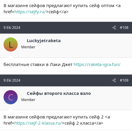
В магазине сейфов предлагают купить сейф оптом <a
href=
https://sejfy.ru/
>сейф</a>
9 Eki 2024
#108
Luckyjetraketa
L
Member
бесплатные ставки в Лаки Джет
https://raketa-igra.fun/
9 Eki 2024
#109
Сейфы второго класса взло
С
Member
В магазине сейфов предлагают купить сейф 2 <a
href=
https://sejf-2-klassa.ru/
>сейф 2 класса</a>