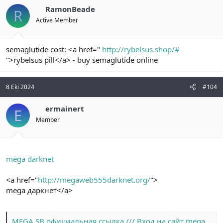
RamonBeade
R
Active Member
semaglutide cost: <a href="
http://rybelsus.shop/#
">rybelsus pill</a> - buy semaglutide online
8 Eki 2024
#104
ermainert
E
Member
mega darknet
<a href="
http://megaweb555darknet.org/
">
mega даркнет</a>
MEGA SB официальная ссылка /// Вход на сайт megaweb14 at