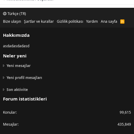
Türkçe (TR)
Bize ulaşın
Şartlar ve kurallar
Gizlilik politikası
Yardım
Ana sayfa
R
S
S
Hakkımızda
asdadasdadasd
Neler yeni
Yeni mesajlar
Yeni profil mesajları
Son aktivite
Forum istatistikleri
Konular
99,615
Mesajlar
435,849