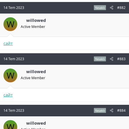
n
i
14 Tem 2023
#882
Yasaklı
willowed
W
Active Member
сайт
14 Tem 2023
#883
Yasaklı
willowed
W
Active Member
сайт
14 Tem 2023
#884
Yasaklı
willowed
W