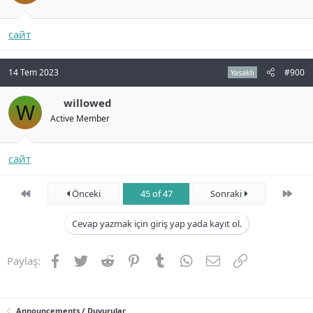
сайт
14 Tem 2023
#900
Yasaklı
willowed
W
Active Member
сайт
First
Son
Önceki
45 of 47
Sonraki
Cevap yazmak için giriş yap yada kayıt ol.
Facebook
Twitter
Reddit
Pinterest
Tumblr
WhatsApp
E-posta
Link
Paylaş:
Announcements / Duyurular