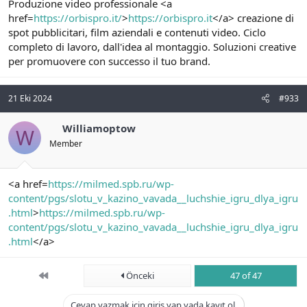
Produzione video professionale <a
href=
https://orbispro.it/
>
https://orbispro.it
</a> creazione di
spot pubblicitari, film aziendali e contenuti video. Ciclo
completo di lavoro, dall'idea al montaggio. Soluzioni creative
per promuovere con successo il tuo brand.
21 Eki 2024
#933
Williamoptow
W
Member
<a href=
https://milmed.spb.ru/wp-
content/pgs/slotu_v_kazino_vavada__luchshie_igru_dlya_igru
.html
>
https://milmed.spb.ru/wp-
content/pgs/slotu_v_kazino_vavada__luchshie_igru_dlya_igru
.html
</a>
First
Önceki
47 of 47
Cevap yazmak için giriş yap yada kayıt ol.