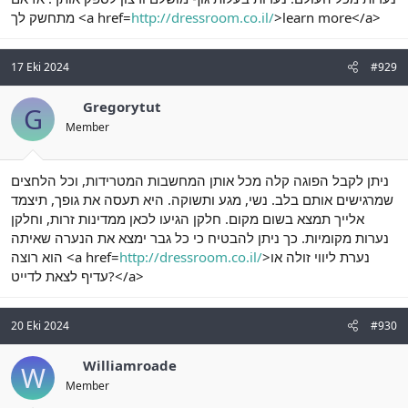
מתחשק לך <a href=
http://dressroom.co.il/
>learn more</a>
17 Eki 2024
#929
Gregorytut
G
Member
ניתן לקבל הפוגה קלה מכל אותן המחשבות המטרידות, וכל הלחצים
שמרגישים אותם בלב. נשי, מגע ותשוקה. היא תעסה את גופך, תיצמד
אלייך תמצא בשום מקום. חלקן הגיעו לכאן ממדינות זרות, וחלקן
נערות מקומיות. כך ניתן להבטיח כי כל גבר ימצא את הנערה שאיתה
הוא רוצה <a href=
http://dressroom.co.il/
>נערת ליווי זולה או
עדיף לצאת לדייט?</a>
20 Eki 2024
#930
Williamroade
W
Member