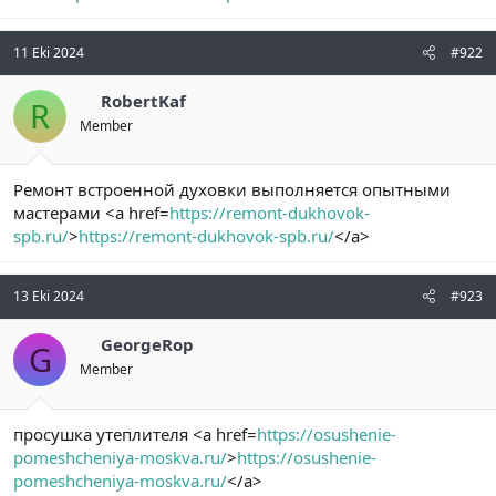
n
i
11 Eki 2024
#922
RobertKaf
R
Member
Ремонт встроенной духовки выполняется опытными
мастерами <a href=
https://remont-dukhovok-
spb.ru/
>
https://remont-dukhovok-spb.ru/
</a>
13 Eki 2024
#923
GeorgeRop
G
Member
просушка утеплителя <a href=
https://osushenie-
pomeshcheniya-moskva.ru/
>
https://osushenie-
pomeshcheniya-moskva.ru/
</a>