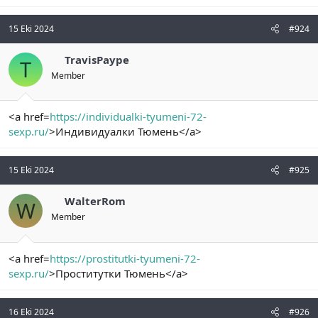
15 Eki 2024
#924
TravisPaype
T
Member
<a href=
https://individualki-tyumeni-72-
sexp.ru/
>Индивидуалки Тюмень</a>
15 Eki 2024
#925
WalterRom
W
Member
<a href=
https://prostitutki-tyumeni-72-
sexp.ru/
>Проститутки Тюмень</a>
16 Eki 2024
#926