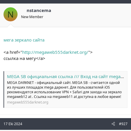
nstancema
N
New Member
мега зеркало сайта
<a href="
http://megaweb555darknet.org/
">
ссылка на мегу</a>
MEGA SB официальная ссылка /// Вход на сайт megaweb14 at
MEGA DARKNET - официальный сайт. MEGA SB - считается одной
из лучших площадок mega даркнет. Для пользователей iOS
рекомендуется использование VPN + Safari для захода на зеркало
megaweb12 at . Ссылка на megaweb11 at доступна в любое время!
megaweb555darknet.org
17 Eki 2024
#927