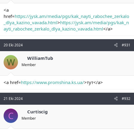
<a
href=
https://jysk.am/media/pgs/kak_nayti_rabochee_zerkalo
_dlya_kazino_vavada.html
>
https://jysk.am/media/pgs/kak_n
ayti_rabochee_zerkalo_dlya_kazino_vavada.html
</a>
20 Eki 2024
#931
WilliamTub
W
Member
<a href=
https://www.promshina.ks.ua/
>тут</a>
21 Eki 2024
#932
Curtiscig
C
Member