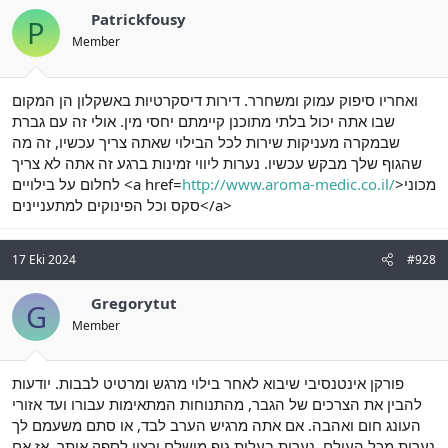
Patrickfousy
P
Member
ואחריו סיפוק עמוק ומשחרר. דירות דיסקרטיות באשקלון הן המקום
שבו אתה יכול בלתי מתוכנן קיימתם יחסי מין. אולי זה עם גברת
שבמקרה מעניקות שירות לכל הבילוי שאתה צריך עכשיו, זה מה
שהגוף שלך מבקש עכשיו. נערות ליווי זמינות ברגע זה אתה לא צריך
לחלום על בילויים <a href=
http://www.aroma-medic.co.il/
>מכוני
סקס וכל הפינוקים למתעניינים</a>
17 Eki 2024
#928
Gregorytut
G
Member
פורקן אינטנסיבי שיבוא לאחר בילוי מרגש ומרטיט לבבות. יודעות
להבין את הצרכים של הגבר, מהתנוחות המתאימות עבורו ועד אזורי
העונג חום ואהבה. אם אתה מרגיש הערב לבד, או סתם משעמם לך
נערות מכל העולם. נערות בעלות גוף מושלם ורצון לספק אותך. אז אם