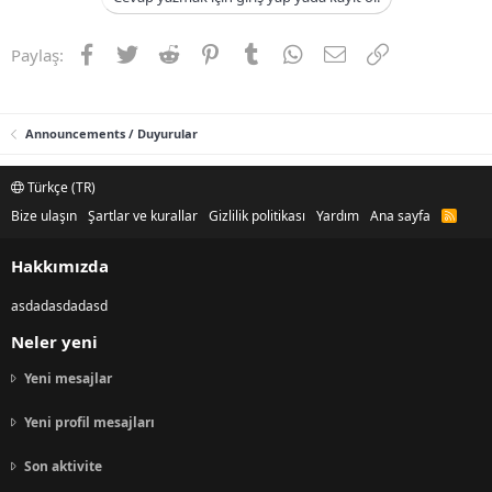
Facebook
Twitter
Reddit
Pinterest
Tumblr
WhatsApp
E-posta
Link
Paylaş:
Announcements / Duyurular
Türkçe (TR)
Bize ulaşın
Şartlar ve kurallar
Gizlilik politikası
Yardım
Ana sayfa
R
S
S
Hakkımızda
asdadasdadasd
Neler yeni
Yeni mesajlar
Yeni profil mesajları
Son aktivite