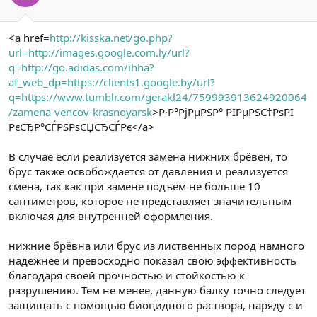
<a href=
http://kisska.net/go.php?
url=http://images.google.com.ly/url?
q=http://go.adidas.com/ihha?
af_web_dp=https://clients1.google.by/url?
q=https://www.tumblr.com/gerakl24/759993913624920064
/zamena-vencov-krasnoyarsk
>Р·Р°РјРµРЅР° РІРµРЅС†РѕРІ
РєСЂР°СЃРЅРѕСЏСЂСЃРє</a>
В случае если реализуется замена нижних брёвен, то
брус также освобождается от давления и реализуется
смена, так как при замене подъём не больше 10
сантиметров, которое не представляет значительным
включая для внутренней оформления.
нижние брёвна или брус из лиственных пород намного
надежнее и превосходно показал свою эффективность
благодаря своей прочностью и стойкостью к
разрушению. Тем не менее, данную балку точно следует
защищать с помощью биоцидного раствора, наряду с и