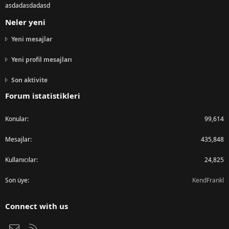
asdadasdadasd
Neler yeni
Yeni mesajlar
Yeni profil mesajları
Son aktivite
Forum istatistikleri
Konular
99,614
Mesajlar
435,848
Kullanıcılar
24,825
Son üye
KendFrankl
Connect with us
Bize ulaşın
RSS