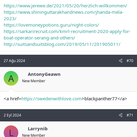
https://www.jerewe.de/2021/05/20/herzlich-willkommen/
https://www.shininguttarakhandnews.com/jhanda-mela-
2023/
https://lovemoneypotions.guru/night-colors/
https://sarkarirecruit.com/kmrl-recruitment-2020-apply-for-
boat-operator-serang-and-others/
http://suitsandsuitsblog.com/2019/05/11/201905011/
27 Ağu 2024
#70
AntonyGeawn
A
New Member
<a href=
https://swedenwithlove.com
>blackpanther77</a>
2 Eyl 2024
#71
Larrynib
L
New Member