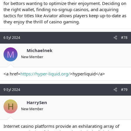
for bettors wanting to optimize their enjoyment. Deciding on
the right wallet, finding no-signup casinos, and acquiring
tactics for titles like Aviator allows players keep up-to-date as
they enjoy the thrill of casino gaming.
6 Eyl 2024
#78
Michaelnek
M
New Member
<a href=
https://hyper-liquid.org/
>hyperliquid</a>
9 Eyl 2024
#79
HarrySen
H
New Member
Internet casino platforms provide an exhilarating array of