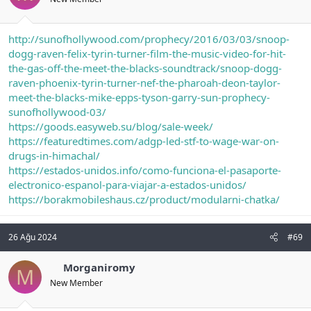
http://sunofhollywood.com/prophecy/2016/03/03/snoop-
dogg-raven-felix-tyrin-turner-film-the-music-video-for-hit-
the-gas-off-the-meet-the-blacks-soundtrack/snoop-dogg-
raven-phoenix-tyrin-turner-nef-the-pharoah-deon-taylor-
meet-the-blacks-mike-epps-tyson-garry-sun-prophecy-
sunofhollywood-03/
https://goods.easyweb.su/blog/sale-week/
https://featuredtimes.com/adgp-led-stf-to-wage-war-on-
drugs-in-himachal/
https://estados-unidos.info/como-funciona-el-pasaporte-
electronico-espanol-para-viajar-a-estados-unidos/
https://borakmobileshaus.cz/product/modularni-chatka/
26 Ağu 2024
#69
Morganiromy
M
New Member