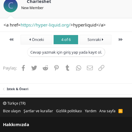
Charleshet
C
New Member
<a href=
https://hyper-liquid.org/
>hyperliquid</a>
First
Son
Önceki
4 of 6
Sonraki
Cevap yazmak için giriş yap yada kayıt ol.
Facebook
Twitter
Reddit
Pinterest
Tumblr
WhatsApp
E-posta
Link
Paylaş:
Istek & Öneri
Türkçe (TR)
Bize ulaşın
Şartlar ve kurallar
Gizlilik politikası
Yardım
Ana sayfa
R
S
S
Hakkımızda