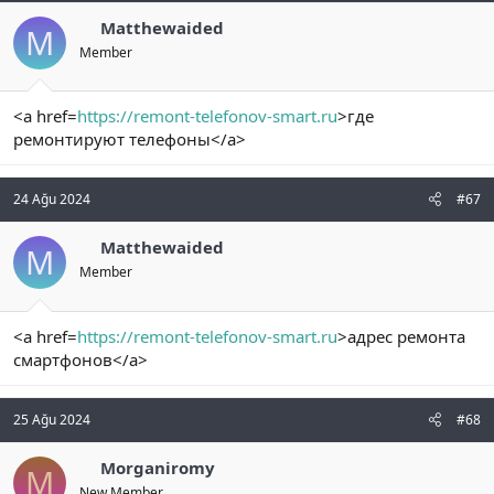
Matthewaided
M
Member
<a href=
https://remont-telefonov-smart.ru
>где
ремонтируют телефоны</a>
24 Ağu 2024
#67
Matthewaided
M
Member
<a href=
https://remont-telefonov-smart.ru
>адрес ремонта
смартфонов</a>
25 Ağu 2024
#68
Morganiromy
M
New Member