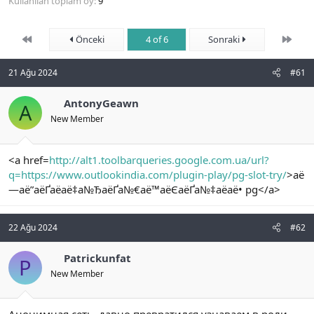
Kullanılan toplam oy
9
n
i
First
Son
Önceki
4 of 6
Sonraki
21 Ağu 2024
#61
AntonyGeawn
A
New Member
<a href=
http://alt1.toolbarqueries.google.com.ua/url?
q=https://www.outlookindia.com/plugin-play/pg-slot-try/
>аё
—аё”аёҐаёаё‡а№ЂаёҐа№€аё™аёЄаёҐа№‡аёаё• pg</a>
22 Ağu 2024
#62
Patrickunfat
P
New Member