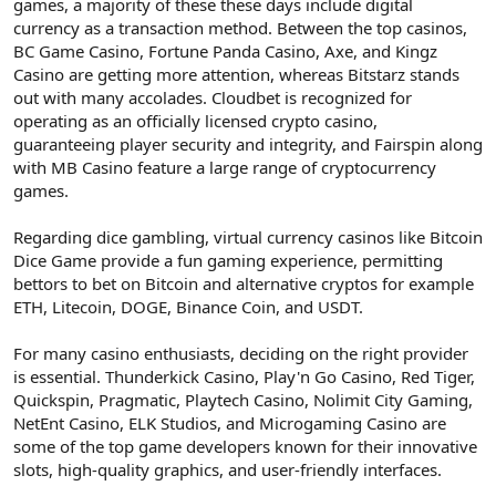
games, a majority of these these days include digital
currency as a transaction method. Between the top casinos,
BC Game Casino, Fortune Panda Casino, Axe, and Kingz
Casino are getting more attention, whereas Bitstarz stands
out with many accolades. Cloudbet is recognized for
operating as an officially licensed crypto casino,
guaranteeing player security and integrity, and Fairspin along
with MB Casino feature a large range of cryptocurrency
games.
Regarding dice gambling, virtual currency casinos like Bitcoin
Dice Game provide a fun gaming experience, permitting
bettors to bet on Bitcoin and alternative cryptos for example
ETH, Litecoin, DOGE, Binance Coin, and USDT.
For many casino enthusiasts, deciding on the right provider
is essential. Thunderkick Casino, Play'n Go Casino, Red Tiger,
Quickspin, Pragmatic, Playtech Casino, Nolimit City Gaming,
NetEnt Casino, ELK Studios, and Microgaming Casino are
some of the top game developers known for their innovative
slots, high-quality graphics, and user-friendly interfaces.