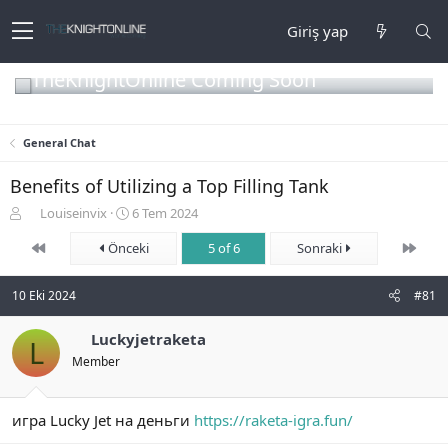
Giriş yap
TheKnightOnline Coming Soon
General Chat
Benefits of Utilizing a Top Filling Tank
K
B
Louiseinvix
6 Tem 2024
o
a
First
Son
n
Önceki
ş
5 of 6
Sonraki
b
l
u
a
10 Eki 2024
#81
y
n
u
g
b
Luckyjetraketa
ı
L
a
ç
Member
ş
t
l
a
a
r
игра Lucky Jet на деньги
https://raketa-igra.fun/
t
i
a
h