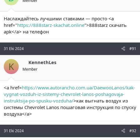
Member
Наслаждайтесь лучшими ставками — просто <a
href="
https://888starz-skachat.online
">888starz скачать
apk</a> на телефон
31 Eki 2024
#91
KennethLes
K
Member
<a href=
https://www.autorancho.com.ua/DaewooLanos/kak-
vygnat-vozduh-iz-sistemy-chevrolet-lanos-poshagovaja-
instruktsija-po-spusku-vozduha/
>как выгнать воздух из
системы Chevrolet Lanos пошаговая инструкция по спуску
воздуха</a>
31 Eki 2024
#92