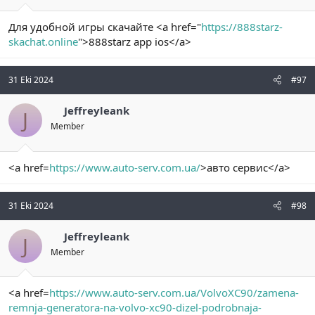
Для удобной игры скачайте <a href="
https://888starz-
skachat.online
">888starz app ios</a>
31 Eki 2024
#97
Jeffreyleank
J
Member
<a href=
https://www.auto-serv.com.ua/
>авто сервис</a>
31 Eki 2024
#98
Jeffreyleank
J
Member
<a href=
https://www.auto-serv.com.ua/VolvoXC90/zamena-
remnja-generatora-na-volvo-xc90-dizel-podrobnaja-