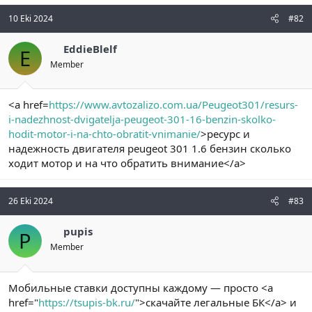
n
i
10 Eki 2024
#82
EddieBlelf
E
Member
<a href=
https://www.avtozalizo.com.ua/Peugeot301/resurs-
i-nadezhnost-dvigatelja-peugeot-301-16-benzin-skolko-
hodit-motor-i-na-chto-obratit-vnimanie/
>ресурс и
надежность двигателя peugeot 301 1.6 бензин сколько
ходит мотор и на что обратить внимание</a>
26 Eki 2024
#83
pupis
P
Member
Мобильные ставки доступны каждому — просто <a
href="
https://tsupis-bk.ru/
">скачайте легальные БК</a> и