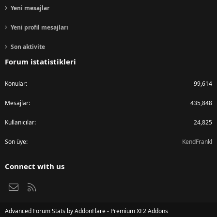
Yeni mesajlar
Yeni profil mesajları
Son aktivite
Forum istatistikleri
Konular
99,614
Mesajlar
435,848
Kullanıcılar
24,825
Son üye
KendFrankl
Connect with us
Bize ulaşın
RSS
Advanced Forum Stats by
AddonFlare - Premium XF2 Addons