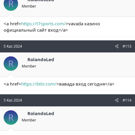
R
Member
<a href=
https://t7sports.com/
>vavada казино
официальный сайт вход</a>
5 Kas 2024
#113
RolandoLed
R
Member
<a href=
https://btlir.com/
>вавада вход сегодня</a>
5 Kas 2024
#114
RolandoLed
R
Member