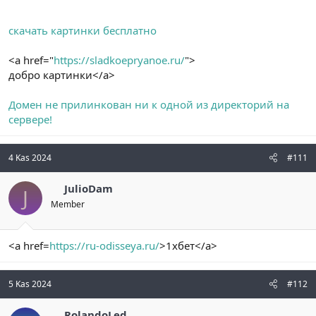
скачать картинки бесплатно
<a href="
https://sladkoepryanoe.ru/
">
добро картинки</a>
Домен не прилинкован ни к одной из директорий на
сервере!
4 Kas 2024
#111
JulioDam
J
Member
<a href=
https://ru-odisseya.ru/
>1хбет</a>
5 Kas 2024
#112
RolandoLed