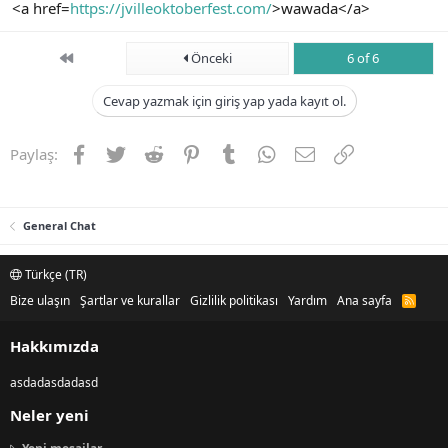
<a href=
https://jvilleoktoberfest.com/
>wawada</a>
First
Önceki
6 of 6
Cevap yazmak için giriş yap yada kayıt ol.
Facebook
Twitter
Reddit
Pinterest
Tumblr
WhatsApp
E-posta
Link
Paylaş:
General Chat
Türkçe (TR)
Bize ulaşın
Şartlar ve kurallar
Gizlilik politikası
Yardım
Ana sayfa
R
S
S
Hakkımızda
asdadasdadasd
Neler yeni