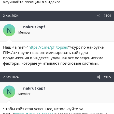
улучшайте позиции в Яндексе.
2 Kas 2024
#104
nakrutkapf
N
Member
Наш <a href="
https://t.me/pf_topseo
">курс по накрутке
ПФ</a> научит вас оптимизировать сайт для
продвижения в Яндексе, улучшая все поведенческие
факторы, которые учитывают поисковые системы.
2 Kas 2024
#105
nakrutkapf
N
Member
Чтобы сайт стал успешнее, используйте <a
href="
https://t.me/pf_topseo
">сервис накрутки ПФ</a> и