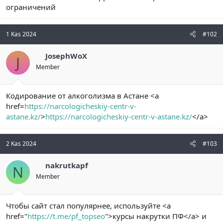
ограничений
n
i
1 Kas 2024
#102
JosephWoX
J
Member
Кодирование от алкоголизма в Астане <a
href=
https://narcologicheskiy-centr-v-
astane.kz/
>
https://narcologicheskiy-centr-v-astane.kz/
</a>
2 Kas 2024
#103
nakrutkapf
N
Member
Чтобы сайт стал популярнее, используйте <a
href="
https://t.me/pf_topseo
">курсы накрутки ПФ</a> и