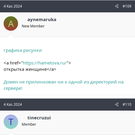
4 Kas 2024
#109
aynemaruka
A
New Member
графика рисунки
<a href="
https://hametova.ru/
">
открытка женщине</a>
Домен не прилинкован ни к одной из директорий на
сервере!
4 Kas 2024
#110
tinecruzui
T
Member