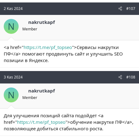
2 Kas 2024
#107
nakrutkapf
N
Member
<a href="
https://t.me/pf_topseo
">Сервисы накрутки
ПФ</a> помогают продвинуть сайт и улучшить SEO
позиции в Яндексе.
3 Kas 2024
#108
nakrutkapf
N
Member
Для улучшения позиций сайта подойдет <a
href="
https://t.me/pf_topseo
">обучение накрутке ПФ</a>,
позволяющее добиться стабильного роста.