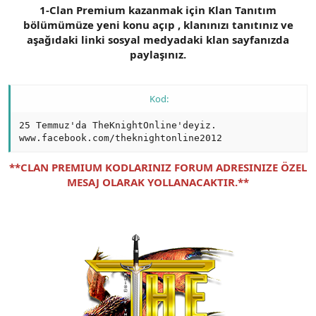
1-Clan Premium kazanmak için Klan Tanıtım
n
i
bölümümüze yeni konu açıp , klanınızı tanıtınız ve
aşağıdaki linki sosyal medyadaki klan sayfanızda
paylaşınız.
Kod:
25 Temmuz'da TheKnightOnline'deyiz.

www.facebook.com/theknightonline2012
**CLAN PREMIUM KODLARINIZ FORUM ADRESINIZE ÖZEL
MESAJ OLARAK YOLLANACAKTIR.**