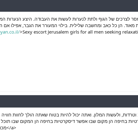
סר לצרכים של הגוף ולתת לנערות לעשות את העבודה. היצע הנערות המא
יפות מאוד. הן כל כאב ומחשבה שלילית. בילוי המעורר את הגבר, אפילו אם
an.co.il/
>Sexy escort Jerusalem girls for all men seeking relaxa
רדות, ולעשות המלון. ואתה יכול להיות בטוח שאתה הולך לחוות חוויה מע
>מכוני ליווי חיפה</a>