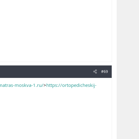
#69
-matras-moskva-1.ru/
>
https://ortopedicheskij-