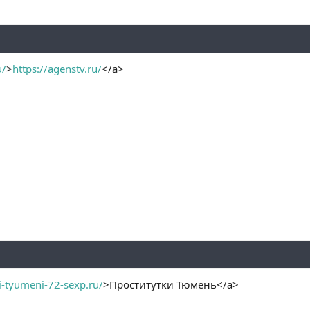
u/
>
https://agenstv.ru/
</a>
ki-tyumeni-72-sexp.ru/
>Проститутки Тюмень</a>