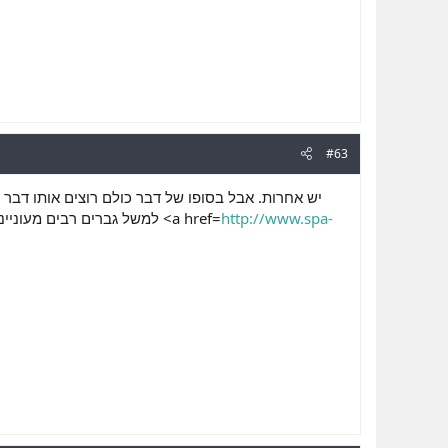
#63
יש אחרות. אבל בסופו של דבר כולם רוצים אותו דבר .
למשל גברים רבים מעוניינים להתנסות בשלישיה. הנשים בימינו פתוחות לגבי זה, אבל בדרך כלל יש להם חשש מהפרטנרית לציון <a href=
http://www.spa-