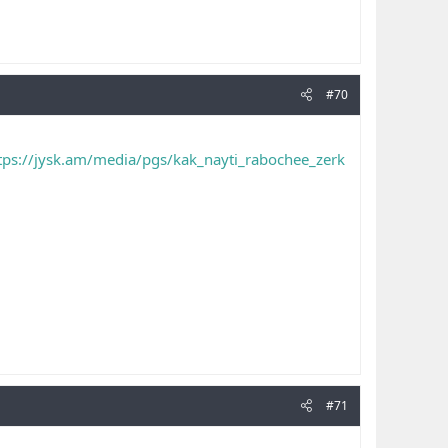
#70
tps://jysk.am/media/pgs/kak_nayti_rabochee_zerk
#71