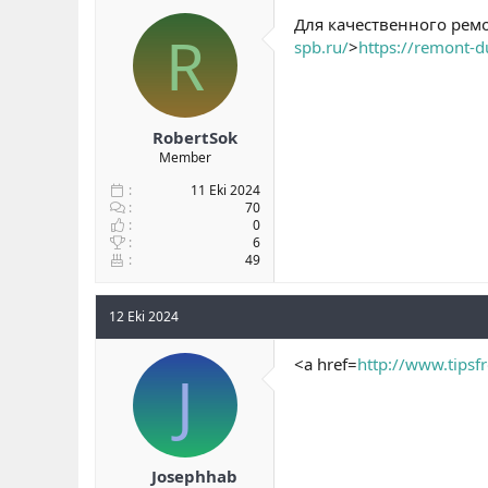
b
ı
Для качественного ремо
R
a
ç
spb.ru/
>
https://remont-
ş
t
l
a
a
r
t
i
a
h
RobertSok
n
i
Member
11 Eki 2024
70
0
6
49
12 Eki 2024
<a href=
http://www.tipsf
J
Josephhab