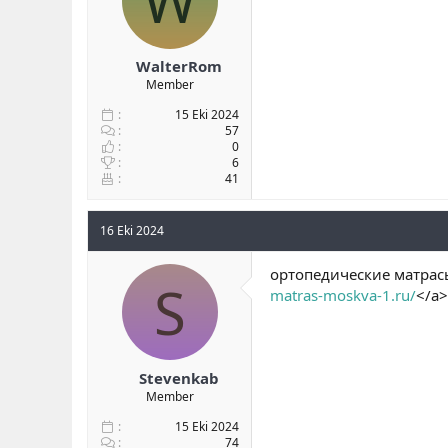
W
WalterRom
Member
15 Eki 2024
57
0
6
41
16 Eki 2024
ортопедические матрасы
S
matras-moskva-1.ru/
</a>
Stevenkab
Member
15 Eki 2024
74