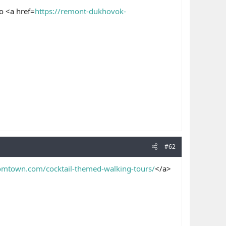
 <a href=
https://remont-dukhovok-
#62
romtown.com/cocktail-themed-walking-tours/
</a>