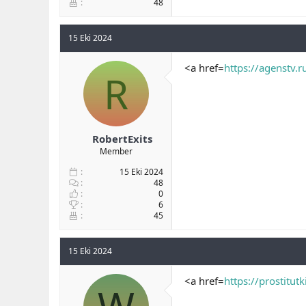
48
15 Eki 2024
<a href=
https://agenstv.r
R
RobertExits
Member
15 Eki 2024
48
0
6
45
15 Eki 2024
<a href=
https://prostitut