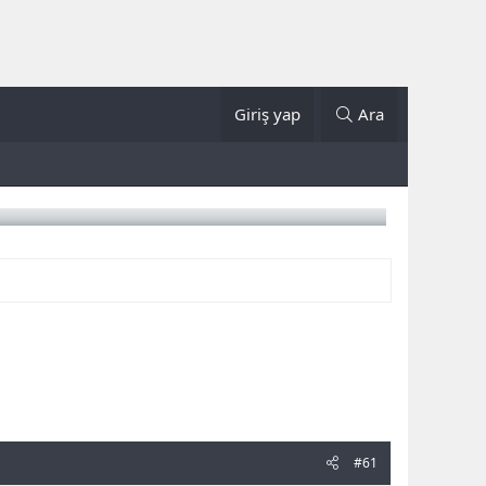
Giriş yap
Ara
#61