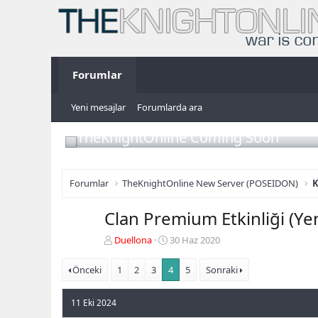
Forumlar
Yeni mesajlar
Forumlarda ara
TheKnightOnline Coming Soon
Forumlar
TheKnightOnline New Server (POSEIDON)
K
Clan Premium Etkinliği (Ye
K
B
Duellona
30 Haz 2020
o
a
n
ş
Önceki
1
2
3
4
5
Sonraki
b
l
u
a
11 Eki 2024
y
n
u
g