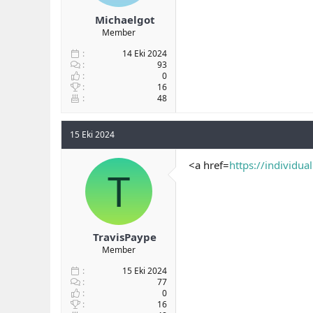
Michaelgot
Member
14 Eki 2024
93
0
16
48
15 Eki 2024
<a href=
https://individua
T
TravisPaype
Member
15 Eki 2024
77
0
16