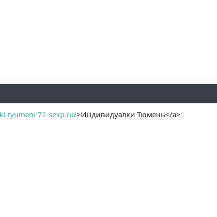
lki-tyumeni-72-sexp.ru/
>Индивидуалки Тюмень</a>