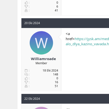
0
6
41
20 Eki 2024
<a
W
href=
https://jysk.am/med
alo_dlya_kazino_vavada.
Williamroade
Member
18 Eki 2024
148
0
16
51
22 Eki 2024