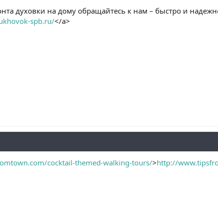
нта духовки на дому обращайтесь к нам – быстро и надежно
dukhovok-spb.ru/
</a>
romtown.com/cocktail-themed-walking-tours/
>
http://www.tipsf