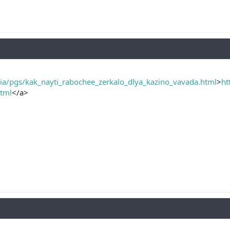
ia/pgs/kak_nayti_rabochee_zerkalo_dlya_kazino_vavada.html
>
ht
html
</a>