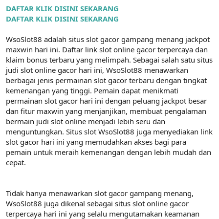
t
i
DAFTAR KLIK DISINI SEKARANG
a
h
DAFTAR KLIK DISINI SEKARANG
n
i
WsoSlot88 adalah situs slot gacor gampang menang jackpot
maxwin hari ini. Daftar link slot online gacor terpercaya dan
klaim bonus terbaru yang melimpah. Sebagai salah satu situs
judi slot online gacor hari ini, WsoSlot88 menawarkan
berbagai jenis permainan slot gacor terbaru dengan tingkat
kemenangan yang tinggi. Pemain dapat menikmati
permainan slot gacor hari ini dengan peluang jackpot besar
dan fitur maxwin yang menjanjikan, membuat pengalaman
bermain judi slot online menjadi lebih seru dan
menguntungkan. Situs slot WsoSlot88 juga menyediakan link
slot gacor hari ini yang memudahkan akses bagi para
pemain untuk meraih kemenangan dengan lebih mudah dan
cepat.
Tidak hanya menawarkan slot gacor gampang menang,
WsoSlot88 juga dikenal sebagai situs slot online gacor
terpercaya hari ini yang selalu mengutamakan keamanan