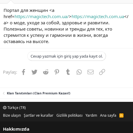
Портал для женщин <a
href=
https://magictech.com.ua/
>
https://magictech.com.ua
</
a> о моде, уходе за собой, здоровье и развитии.
Полезные советы, новинки и тренды для тех, кто
стремится к успеху и гармонии в жизни, всегда
оставаясь на высоте.
Cevap yazmak için giriş yap yada kayıt ol.
Facebook
Twitter
Reddit
Pinterest
Tumblr
WhatsApp
E-posta
Link
Paylaş:
Klan Tanıtımları (Clan Premium Kazan!)
Türkçe (TR)
Bize ulaşın
Şartlar ve kurallar
Gizlilik politikası
Yardım
Ana sayfa
R
S
S
Hakkımızda