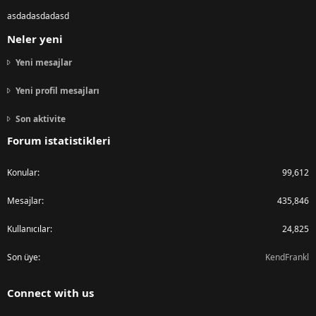
asdadasdadasd
Neler yeni
Yeni mesajlar
Yeni profil mesajları
Son aktivite
Forum istatistikleri
Konular
99,612
Mesajlar
435,846
Kullanıcılar
24,825
Son üye
KendFrankl
Connect with us