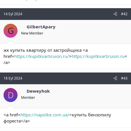
n
i
14 Eyl 2024
#42
GilbertApary
G
New Member
жк купить квартиру от застройщика <a
href=
https://kupitkvartiruion.ru/
>
https://kupitkvartiruion.ru
<
/a>
18 Eyl 2024
#43
Deweyhok
D
Member
<a href=
https://napolke.com.ua/
>купить бензопилу
фореста</a>