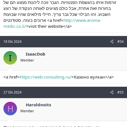
זורמות איתו בהגשמת הפנטזיות. הגבר זוכה ליהנות ממגע חם של
בחורות זאת אחרת, אבל כולם מגיעים לאותה הנקודה של רוגע
השבוע. זהו הבילוי שכל גבר צריך. חיילי מילואים שהיו שבועות
ארוכים בעזה. סטודנטים <a href=
http://www.aroma-
medic.co.il/
>visit their website</a>
18 Eki 2024
#54
IsaacDob
I
Member
<a href=
https://web-consulting.ru/
>Казино вулкан</a>
27 Eki 2024
#55
Haroldnoits
H
Member