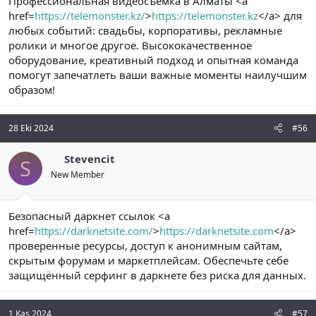
Профессиональная видеосъёмка в Алматы <a
href=
https://telemonster.kz/
>
https://telemonster.kz
</a> для
любых событий: свадьбы, корпоративы, рекламные
ролики и многое другое. Высококачественное
оборудование, креативный подход и опытная команда
помогут запечатлеть ваши важные моменты наилучшим
образом!
28 Eki 2024
#56
Stevencit
S
New Member
Безопасный даркнет ссылок <a
href=
https://darknetsite.com/
>
https://darknetsite.com
</a>
проверенные ресурсы, доступ к анонимным сайтам,
скрытым форумам и маркетплейсам. Обеспечьте себе
защищённый серфинг в даркнете без риска для данных.
1 Kas 2024
#57