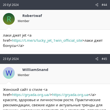
20 Eyl 2024
#44
Robertwaf
R
Member
лаки джет jet <a
href=
https://t.me/s/lucky_jet_1win_official_site
>лаки джет
бонусы</a>
23 Eyl 2024
#45
WilliamSnand
W
Member
Женский сайт о стиле <a
href=
https://gryada.org.ua/
>
https://gryada.org.ua
</a>
красоте, здоровье и личностном росте. Практические
рекомендации, свежие идеи и актуальные тренды для
женщин, желающих развиваться и сохранять гармонию