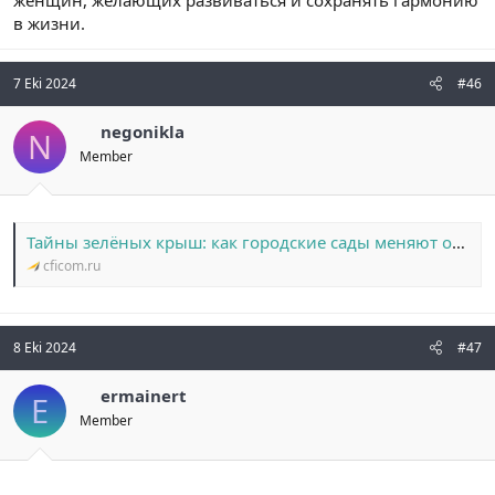
в жизни.
7 Eki 2024
#46
negonikla
N
Member
Тайны зелёных крыш: как городские сады меняют облик мегаполисов
cficom.ru
8 Eki 2024
#47
ermainert
E
Member