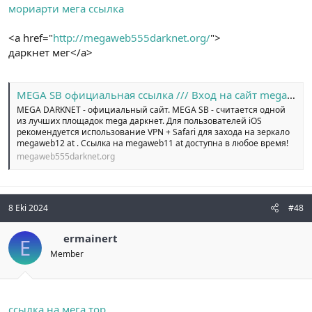
мориарти мега ссылка
<a href="
http://megaweb555darknet.org/
">
даркнет мег</a>
MEGA SB официальная ссылка /// Вход на сайт megaweb14 at
MEGA DARKNET - официальный сайт. MEGA SB - считается одной
из лучших площадок mega даркнет. Для пользователей iOS
рекомендуется использование VPN + Safari для захода на зеркало
megaweb12 at . Ссылка на megaweb11 at доступна в любое время!
megaweb555darknet.org
8 Eki 2024
#48
ermainert
E
Member
ссылка на мега тор