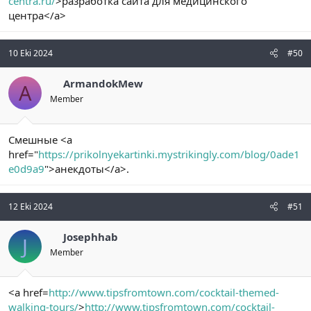
centra.ru/
>разработка сайта для медицинского
центра</a>
10 Eki 2024
#50
ArmandokMew
A
Member
Смешные <a
href="
https://prikolnyekartinki.mystrikingly.com/blog/0ade1
e0d9a9
">анекдоты</a>.
12 Eki 2024
#51
Josephhab
J
Member
<a href=
http://www.tipsfromtown.com/cocktail-themed-
walking-tours/
>
http://www.tipsfromtown.com/cocktail-