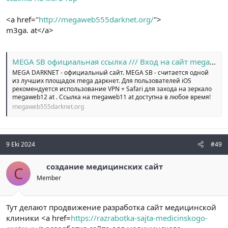
<a href="
http://megaweb555darknet.org/
">
m3ga. at</a>
MEGA SB официальная ссылка /// Вход на сайт megaweb14 at
MEGA DARKNET - официальный сайт. MEGA SB - считается одной
из лучших площадок mega даркнет. Для пользователей iOS
рекомендуется использование VPN + Safari для захода на зеркало
megaweb12 at . Ссылка на megaweb11 at доступна в любое время!
megaweb555darknet.org
9 Eki 2024
#49
создание медицинских сайт
С
Member
Тут делают продвижение разработка сайт медицинской
клиники <a href=
https://razrabotka-sajta-medicinskogo-