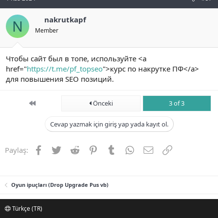
nakrutkapf
N
Member
Чтобы сайт был в топе, используйте <a
href="
https://t.me/pf_topseo
">курс по накрутке ПФ</a>
для повышения SEO позиций.
First
Önceki
3 of 3
Cevap yazmak için giriş yap yada kayıt ol.
Facebook
Twitter
Reddit
Pinterest
Tumblr
WhatsApp
E-posta
Link
Paylaş:
Oyun ipuçları (Drop Upgrade Pus vb)
Türkçe (TR)