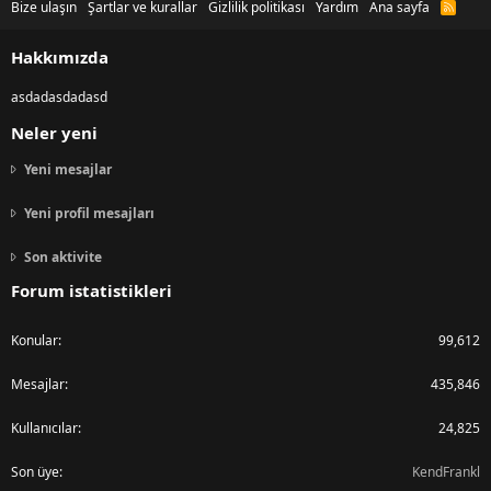
Bize ulaşın
Şartlar ve kurallar
Gizlilik politikası
Yardım
Ana sayfa
R
S
S
Hakkımızda
asdadasdadasd
Neler yeni
Yeni mesajlar
Yeni profil mesajları
Son aktivite
Forum istatistikleri
Konular
99,612
Mesajlar
435,846
Kullanıcılar
24,825
Son üye
KendFrankl