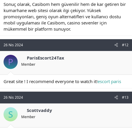
Sonuç olarak, Casibom hem güvenilir hem de kar getiren bir
kumarhane web sitesi olarak ilgi çekiyor. Yüksek
promosyonları, geniş oyun alternatifleri ve kullanıcı dostu
mobil uygulaması ile Casibom, casino sevenler için
mükemmel bir platform sunuyor.
26 Nis 2024
#12
ParisEscort24Tax
P
Member
Great site ! I recommend everyone to watch it!
escort paris
26 Nis 2024
#13
Scottvaddy
S
Member