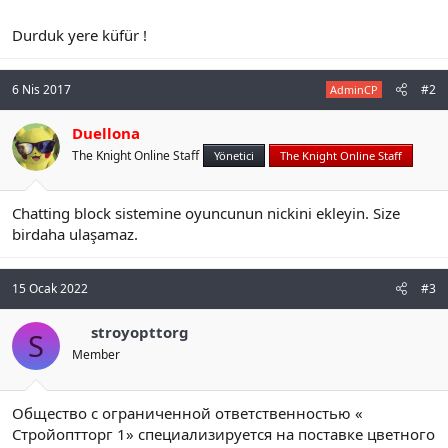
n
i
Durduk yere küfür !
6 Nis 2017
#2
AdminCP
Duellona
The Knight Online Staff
Yönetici
The Knight Online Staff
Chatting block sistemine oyuncunun nickini ekleyin. Size
birdaha ulaşamaz.
15 Ocak 2022
#3
stroyopttorg
S
Member
Общество с ограниченной ответственностью «
Стройоптторг 1» специализируется на поставке цветного