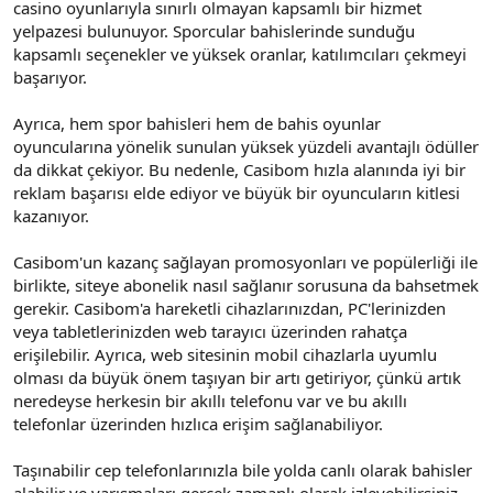
casino oyunlarıyla sınırlı olmayan kapsamlı bir hizmet
yelpazesi bulunuyor. Sporcular bahislerinde sunduğu
kapsamlı seçenekler ve yüksek oranlar, katılımcıları çekmeyi
başarıyor.
Ayrıca, hem spor bahisleri hem de bahis oyunlar
oyuncularına yönelik sunulan yüksek yüzdeli avantajlı ödüller
da dikkat çekiyor. Bu nedenle, Casibom hızla alanında iyi bir
reklam başarısı elde ediyor ve büyük bir oyuncuların kitlesi
kazanıyor.
Casibom'un kazanç sağlayan promosyonları ve popülerliği ile
birlikte, siteye abonelik nasıl sağlanır sorusuna da bahsetmek
gerekir. Casibom'a hareketli cihazlarınızdan, PC'lerinizden
veya tabletlerinizden web tarayıcı üzerinden rahatça
erişilebilir. Ayrıca, web sitesinin mobil cihazlarla uyumlu
olması da büyük önem taşıyan bir artı getiriyor, çünkü artık
neredeyse herkesin bir akıllı telefonu var ve bu akıllı
telefonlar üzerinden hızlıca erişim sağlanabiliyor.
Taşınabilir cep telefonlarınızla bile yolda canlı olarak bahisler
alabilir ve yarışmaları gerçek zamanlı olarak izleyebilirsiniz.