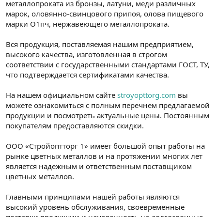
металлопроката из бронзы, латуни, меди различных
марок, оловянно-свинцового припоя, олова пищевого
марки О1пч, нержавеющего металлопроката.
Вся продукция, поставляемая нашим предприятием,
высокого качества, изготовленная в строгом
соответствии с государственными стандартами ГОСТ, ТУ,
что подтверждается сертификатами качества.
На нашем официальном сайте
stroyopttorg.com
вы
можете ознакомиться с полным перечнем предлагаемой
продукции и посмотреть актуальные цены. Постоянным
покупателям предоставляются скидки.
ООО «Стройоптторг 1» имеет большой опыт работы на
рынке цветных металлов и на протяжении многих лет
является надежным и ответственным поставщиком
цветных металлов.
Главными принципами нашей работы являются
высокий уровень обслуживания, своевременные
поставки продукции и нацеленность на долгосрочные