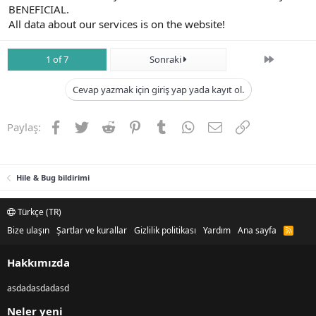
BENEFICIAL.
All data about our services is on the website!
Son
1 of 7
Sonraki
Cevap yazmak için giriş yap yada kayıt ol.
Facebook
Twitter
Reddit
Pinterest
Tumblr
WhatsApp
E-posta
Link
Paylaş:
Hile & Bug bildirimi
Türkçe (TR)
Bize ulaşın
Şartlar ve kurallar
Gizlilik politikası
Yardım
Ana sayfa
R
S
S
Hakkımızda
asdadasdadasd
Neler yeni