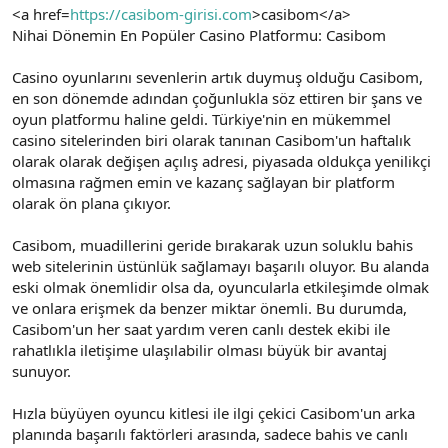
<a href=
https://casibom-girisi.com
>casibom</a>
Nihai Dönemin En Popüler Casino Platformu: Casibom
Casino oyunlarını sevenlerin artık duymuş olduğu Casibom,
en son dönemde adından çoğunlukla söz ettiren bir şans ve
oyun platformu haline geldi. Türkiye'nin en mükemmel
casino sitelerinden biri olarak tanınan Casibom'un haftalık
olarak olarak değişen açılış adresi, piyasada oldukça yenilikçi
olmasına rağmen emin ve kazanç sağlayan bir platform
olarak ön plana çıkıyor.
Casibom, muadillerini geride bırakarak uzun soluklu bahis
web sitelerinin üstünlük sağlamayı başarılı oluyor. Bu alanda
eski olmak önemlidir olsa da, oyuncularla etkileşimde olmak
ve onlara erişmek da benzer miktar önemli. Bu durumda,
Casibom'un her saat yardım veren canlı destek ekibi ile
rahatlıkla iletişime ulaşılabilir olması büyük bir avantaj
sunuyor.
Hızla büyüyen oyuncu kitlesi ile ilgi çekici Casibom'un arka
planında başarılı faktörleri arasında, sadece bahis ve canlı