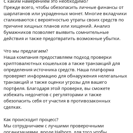
С каким намерением это необходимо?
Прежде всего, чтобы обезопасить личные финансы от
шарлатанов или украденных монет. Многие вкладчики
сталкиваются с вероятностью утраты своих средств по
причине хищных планов или хищений. Анализ
бумажников позволяет выявить сомнительные
действия и также предотвратить возможные убытки.
Что мы предлагаем?
Наша компания предоставляем подход проверки
криптовалютных кошельков а также транзакций для
определения источника средств. Наша платформа
проверяет информацию для обнаружения нелегальных
транзакций и также оценки угрозы для вашего
портфеля. Благодаря этой проверке, вы сможете
избежать недочетов с регуляторами и также
обезопасить себя от участия в противозаконных
сделках.
Как происходит процесс?
Мы сотрудничаем с лучшими проверочными
организациями, вроде Halborn, для того чтобы