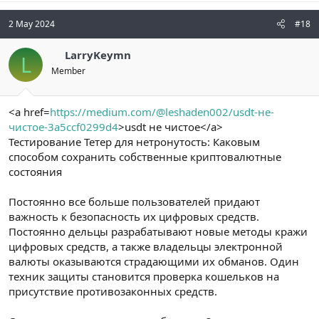
2 May 2024
#18
LarryKeymn
L
Member
<a href=
https://medium.com/@leshaden002/usdt-не-
чистое-3a5ccf0299d4
>usdt не чистое</a>
Тестирование Тетер для нетронутость: Каковым
способом сохранить собственные криптовалютные
состояния
Постоянно все больше пользователей придают
важность к безопасность их цифровых средств.
Постоянно дельцы разрабатывают новые методы кражи
цифровых средств, а также владельцы электронной
валюты оказываются страдающими их обманов. Один
техник защиты становится проверка кошельков на
присутствие противозаконных средств.