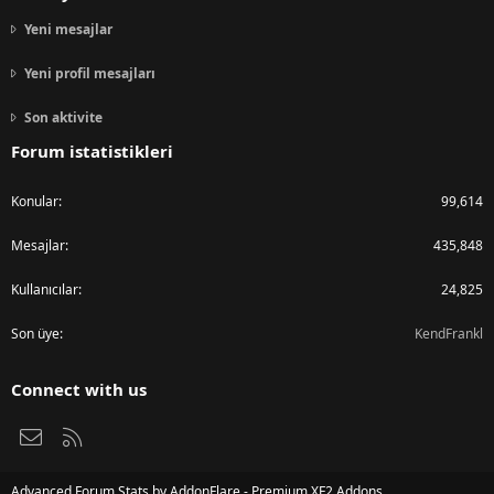
Yeni mesajlar
Yeni profil mesajları
Son aktivite
Forum istatistikleri
Konular
99,614
Mesajlar
435,848
Kullanıcılar
24,825
Son üye
KendFrankl
Connect with us
Bize ulaşın
RSS
Advanced Forum Stats by
AddonFlare - Premium XF2 Addons