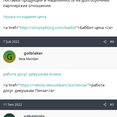
партнерские отношения.
Чушка из кадмия цена
<a href="
http://stroyopttorg.com/babbit
">Баббит цена </a>
7 Şub 2022
#4
golblaker
G
New Member
работа досуг девушкам Анапа
<a href="
https://rabota-devushkam.biz/пенза/
">работа
досуг девушкам Пенза</a>
11 Tem 2022
#5
vabamjola