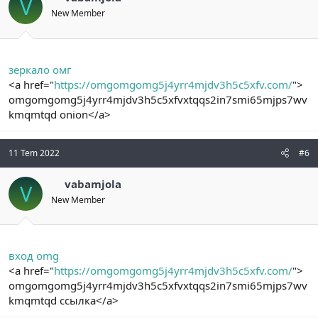
V
New Member
зеркало омг
<a href="
https://omgomgomg5j4yrr4mjdv3h5c5xfv.com/
">
omgomgomg5j4yrr4mjdv3h5c5xfvxtqqs2in7smi65mjps7wv
kmqmtqd onion</a>
11 Tem 2022
#6
vabamjola
V
New Member
вход omg
<a href="
https://omgomgomg5j4yrr4mjdv3h5c5xfv.com/
">
omgomgomg5j4yrr4mjdv3h5c5xfvxtqqs2in7smi65mjps7wv
kmqmtqd ссылка</a>