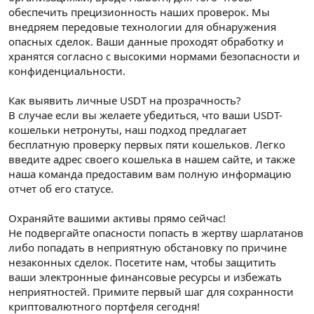
обеспечить прецизионность наших проверок. Мы
внедряем передовые технологии для обнаружения
опасных сделок. Ваши данные проходят обработку и
хранятся согласно с высокими нормами безопасности и
конфиденциальности.
Как выявить личные USDT на прозрачность?
В случае если вы желаете убедиться, что ваши USDT-
кошельки нетронуты, наш подход предлагает
бесплатную проверку первых пяти кошельков. Легко
введите адрес своего кошелька в нашем сайте, и также
наша команда предоставим вам полную информацию
отчет об его статусе.
Охраняйте вашими активы прямо сейчас!
Не подвергайте опасности попасть в жертву шарлатанов
либо попадать в неприятную обстановку по причине
незаконных сделок. Посетите нам, чтобы защитить
ваши электронные финансовые ресурсы и избежать
неприятностей. Примите первый шаг для сохранности
криптовалютного портфеля сегодня!