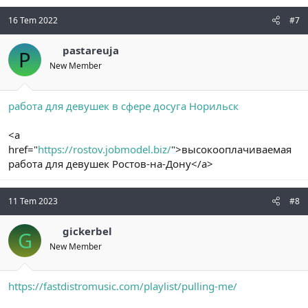
16 Tem 2022
#7
pastareuja
P
New Member
работа для девушек в сфере досуга Норильск
<a
href="
https://rostov.jobmodel.biz/
">высокооплачиваемая
работа для девушек Ростов-на-Дону</a>
11 Tem 2023
#8
gickerbel
G
New Member
https://fastdistromusic.com/playlist/pulling-me/