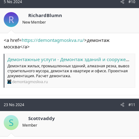
5 Nis 2024
#10
RichardBlumn
R
New Member
<a href=
https://demontagmoskva.ru/
>демонтаж
москва</a>
Демонтажные услуги - Демонтаж зданий и сооружений в Москве.
Демонтаж жилых, промышленных зданий, алмазная резка, вывоз
строительного мусора, демонтаж в квартире и офисе. Проектная
документация. Расчет демонтажа.
demontagmoskva.ru
23 Nis 2024
#11
Scottvaddy
S
Member