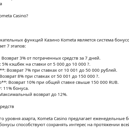
а
ometa Casino?
кательных функций Казино Kometa является система бонусо
ет 7 этапов:
: Возврат 3% от потраченных средств за 7 дней.
 5% кэшбек на ставки от 5 000 до 10 000 ?.
*: Возврат 7% при ставках от 10 001 до 50 000 рублей.
 Возврат 8% при ставках от 50 001 до 150 000 ?.
**: Возврат 10% при общей ставке свыше 150 000 RUB.
*: 11% бонуса.
: Максимальный возврат до 12%.
средств
о уровня азарта, Kometa Casino предлагает еженедельные б
бонусы способствуют сохранять интерес на протяжении все