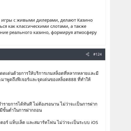
 игры с живыми дилерами, делают Казино
ся как классическими слотами, а также
ние реального казино, формируя атмосферу
#124
โดดเด่นด้วยการให้บริการเกมสล็อตที่หลากหลายและมี
จะมาพูดถึงฟีเจอร์และจุดเด่นของสล็อต888 ที่ทำให้
ำรายการได้ทันที ไม่ต้องรอนาน ไม่ว่าจะเป็นการฝาก
่มีขั้นต่ำในการฝากถอน
เตอร์ แท็บเล็ต และสมาร์ทโฟน ไม่ว่าจะเป็นระบบ iOS