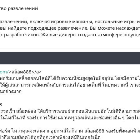
тво развлечений
азвлечений, включая игровые машины, настольные игры и
вы найдете подходящее развлечение. Вы можете наслаждать
х разработчиков. Живые дилеры создают атмосфере ощуще
com/
>สล็อต888</a>
ฟอร์มเกมสล็อตออนไลน์ที่ได้รับความนิยมสูงสุดในปัจจุบัน โดยมีความ
ยให้ผู้เล่นสามารถเพลิดเพลินกับการเล่นได้อย่างเต็มที่ ในบทความนี้ เรา
ป็นอย่างมาก
8
่รวดเร็ว สล็อต888 ให้บริการระบบฝากถอนเงินแบบอัตโนมัติที่สามารถท
ไม่กี่วินาที รองรับการใช้งานผ่านทรูวอลเล็ทและช่องทางอื่น ๆ โดยไม
อร์ม ไม่ว่าคุณจะเล่นจากอุปกรณ์ใดก็ตาม สล็อต888 รองรับทั้งคอมพิว
ถึงเกมสล็อตได้ทุกที่ทุกเวลาเพียงแค่มีอินเทอร์เน็ต