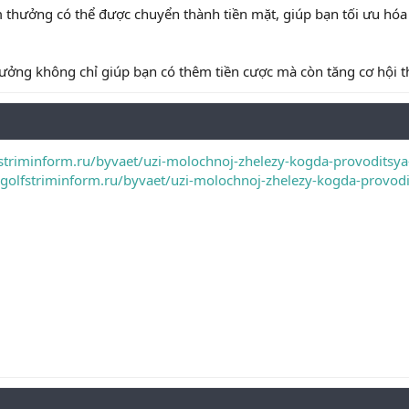
 thưởng có thể được chuyển thành tiền mặt, giúp bạn tối ưu hóa 
hưởng không chỉ giúp bạn có thêm tiền cược mà còn tăng cơ hội t
striminform.ru/byvaet/uzi-molochnoj-zhelezy-kogda-provoditsya-
golfstriminform.ru/byvaet/uzi-molochnoj-zhelezy-kogda-provodit