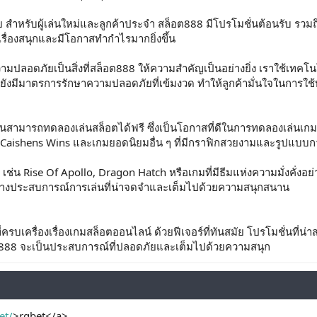
ำหรับผู้เล่นใหม่และลูกค้าประจำ สล็อต888 มีโปรโมชั่นต้อนรับ รวมถึ
เรื่องสนุกและมีโอกาสทำกำไรมากยิ่งขึ้น
ามปลอดภัยเป็นสิ่งที่สล็อต888 ให้ความสำคัญเป็นอย่างยิ่ง เราใช้เทคโนโ
ังมีมาตรการรักษาความปลอดภัยที่เข้มงวด ทำให้ลูกค้ามั่นใจในการใช้
เล่นสามารถทดลองเล่นสล็อตได้ฟรี ซึ่งเป็นโอกาสที่ดีในการทดลองเล่นเกมต
 Caishens Wins และเกมยอดนิยมอื่น ๆ ที่มีกราฟิกสวยงามและรูปแบบกา
ช่น Rise Of Apollo, Dragon Hatch หรือเกมที่มีธีมแห่งความมั่งคั่งอย
ร้างประสบการณ์การเล่นที่น่าจดจำและเต็มไปด้วยความสนุกสนาน
ครบเครื่องเรื่องเกมสล็อตออนไลน์ ด้วยฟีเจอร์ที่ทันสมัย โปรโมชั่นที
็อต888 จะเป็นประสบการณ์ที่ปลอดภัยและเต็มไปด้วยความสนุก
et/
>rgbet</a>