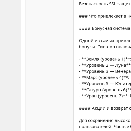
Безопасность SSL защит
### Что привлекает в K
#### Бонусная система
Одной из самых привле
бонусы. Система включа
- **Земля (уровень 1)**
- **Уровень 2 — Луна**:
- **Уровень 3 — Венера*
- **Марс (уровень 4)**:
- **Уровень 5 — Юпитер
- **Сатурн (уровень 6)*
- **Уран (уровень 7)**
#### Акции и возврат 
Для сохранения высоког
пользователей. Частые 