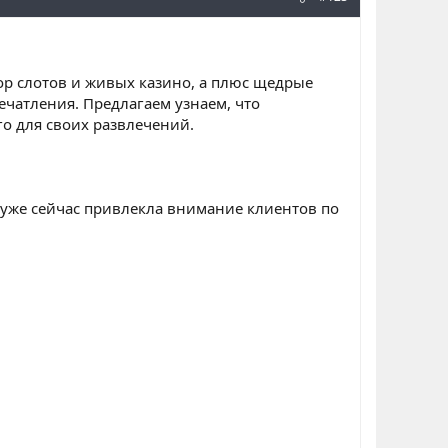
ор слотов и живых казино, а плюс щедрые
ечатления. Предлагаем узнаем, что
о для своих развлечений.
и уже сейчас привлекла внимание клиентов по