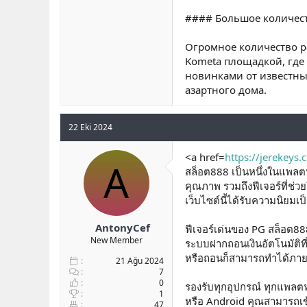
#### Большое количес
Огромное количество р
Kometa площадкой, где 
новинками от известны
азартного дома.
22 Eki 2024
<a href=
https://jerekeys.
A
สล็อต888 เป็นหนึ่งในแพลต
คุณภาพ รวมถึงฟีเจอร์ที่ช่ว
เว็บไซต์นี้ได้รับความนิยมเ
AntonyCef
ฟีเจอร์เด่นของ PG สล็อต88
New Member
ระบบฝากถอนเงินอัตโนมัติที
หรือถอนก็สามารถทำได้ภายใน
21 Ağu 2024
7
0
รองรับทุกอุปกรณ์ ทุกแพลตฟ
1
หรือ Android คุณสามารถเข้า
47