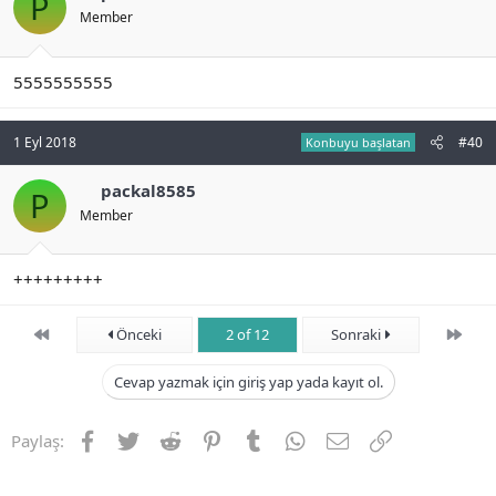
P
Member
5555555555
1 Eyl 2018
#40
Konbuyu başlatan
packal8585
P
Member
+++++++++
First
Son
Önceki
2 of 12
Sonraki
Cevap yazmak için giriş yap yada kayıt ol.
Facebook
Twitter
Reddit
Pinterest
Tumblr
WhatsApp
E-posta
Link
Paylaş: