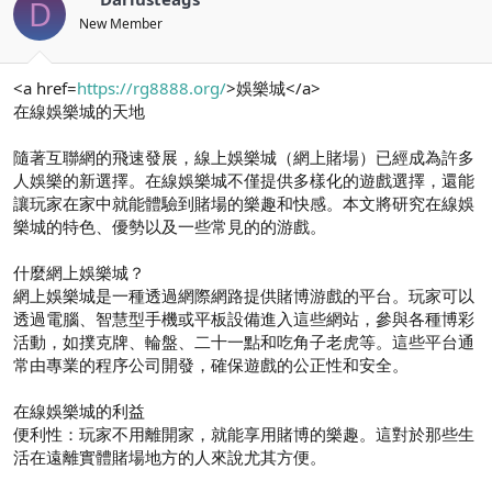
D
New Member
<a href=
https://rg8888.org/
>娛樂城</a>
在線娛樂城的天地
隨著互聯網的飛速發展，線上娛樂城（網上賭場）已經成為許多
人娛樂的新選擇。在線娛樂城不僅提供多樣化的遊戲選擇，還能
讓玩家在家中就能體驗到賭場的樂趣和快感。本文將研究在線娛
樂城的特色、優勢以及一些常見的的游戲。
什麼網上娛樂城？
網上娛樂城是一種透過網際網路提供賭博游戲的平台。玩家可以
透過電腦、智慧型手機或平板設備進入這些網站，參與各種博彩
活動，如撲克牌、輪盤、二十一點和吃角子老虎等。這些平台通
常由專業的程序公司開發，確保遊戲的公正性和安全。
在線娛樂城的利益
便利性：玩家不用離開家，就能享用賭博的樂趣。這對於那些生
活在遠離實體賭場地方的人來說尤其方便。