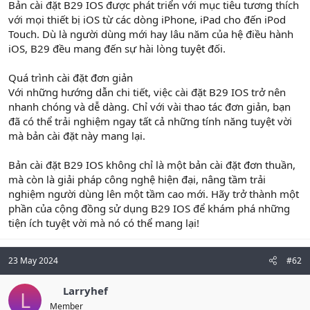
Bản cài đặt B29 IOS được phát triển với mục tiêu tương thích
với mọi thiết bị iOS từ các dòng iPhone, iPad cho đến iPod
Touch. Dù là người dùng mới hay lâu năm của hệ điều hành
iOS, B29 đều mang đến sự hài lòng tuyệt đối.
Quá trình cài đặt đơn giản
Với những hướng dẫn chi tiết, việc cài đặt B29 IOS trở nên
nhanh chóng và dễ dàng. Chỉ với vài thao tác đơn giản, bạn
đã có thể trải nghiệm ngay tất cả những tính năng tuyệt vời
mà bản cài đặt này mang lại.
Bản cài đặt B29 IOS không chỉ là một bản cài đặt đơn thuần,
mà còn là giải pháp công nghệ hiện đại, nâng tầm trải
nghiệm người dùng lên một tầm cao mới. Hãy trở thành một
phần của cộng đồng sử dụng B29 IOS để khám phá những
tiện ích tuyệt vời mà nó có thể mang lại!
23 May 2024
#62
Larryhef
L
Member