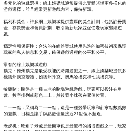
多元化的遊戲選擇：線上娛樂城通常提供比實體賭場更多樣化的
游戲選擇，並且經常更新遊戲內容，保持新穎。
福利和獎金：許多網上娛樂城提供豐厚的獎金計劃，包括註冊獎
金、存款獎金和會員計劃，吸引新新玩家並促使老玩家繼續遊
戲。
穩定性和保密性：合法的在線娛樂城使用先進的加密技術來保護
玩家的私人信息和交易，確保遊戲過程的公平和公平。
常有的線上娛樂城遊戲
撲克：德州撲克是最受歡迎的賭錢遊戲之一。線上娛樂城提供多
樣德州撲克變體，如德州扑克、奧馬哈撲克和七張撲克等。
輪盤賭：賭盤是一種古老的賭場遊戲遊戲，玩家可以投注在單
數、數字排列或顏色上上，然後看小球落在哪個位置。
二十一點：又稱為二十一點，這是一種競爭玩家和莊家點數點數
的遊戲，目標是讓手牌點數儘量接近21點但不超過。
老虎机：吃角子老虎是最簡單也是最流行的賭博遊戲之一，玩家