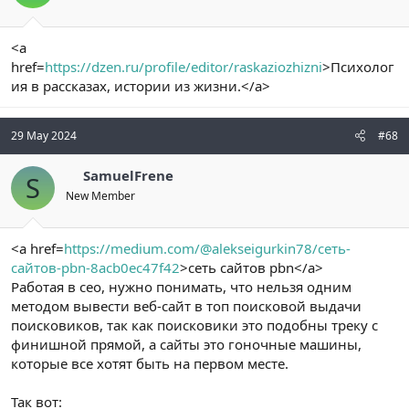
<a
href=
https://dzen.ru/profile/editor/raskaziozhizni
>Психолог
ия в рассказах, истории из жизни.</a>
29 May 2024
#68
SamuelFrene
S
New Member
<a href=
https://medium.com/@alekseigurkin78/сеть-
сайтов-pbn-8acb0ec47f42
>сеть сайтов pbn</a>
Работая в сео, нужно понимать, что нельзя одним
методом вывести веб-сайт в топ поисковой выдачи
поисковиков, так как поисковики это подобны треку с
финишной прямой, а сайты это гоночные машины,
которые все хотят быть на первом месте.
Так вот: