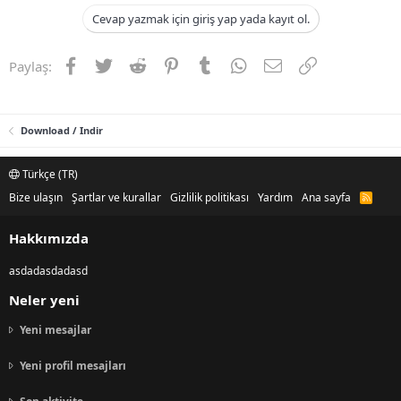
n
i
Cevap yazmak için giriş yap yada kayıt ol.
Facebook
Twitter
Reddit
Pinterest
Tumblr
WhatsApp
E-posta
Link
Paylaş:
Download / Indir
Türkçe (TR)
Bize ulaşın
Şartlar ve kurallar
Gizlilik politikası
Yardım
Ana sayfa
R
S
S
Hakkımızda
asdadasdadasd
Neler yeni
Yeni mesajlar
Yeni profil mesajları