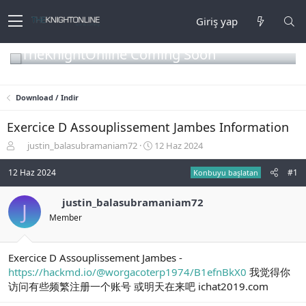
Giriş yap
TheKnightOnline Coming Soon
Download / Indir
Exercice D Assouplissement Jambes Information
K
B
justin_balasubramaniam72
12 Haz 2024
o
a
n
ş
12 Haz 2024
#1
Konbuyu başlatan
b
l
u
a
justin_balasubramaniam72
J
y
n
Member
u
g
b
ı
a
ç
ş
t
Exercice D Assouplissement Jambes -
l
a
https://hackmd.io/@worgacoterp1974/B1efnBkX0
我觉得你
a
r
访问有些频繁注册一个账号 或明天在来吧 ichat2019.com
t
i
a
h