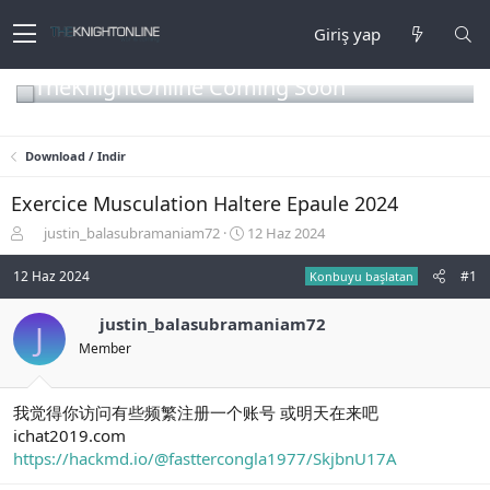
Giriş yap
TheKnightOnline Coming Soon
Download / Indir
Exercice Musculation Haltere Epaule 2024
K
B
justin_balasubramaniam72
12 Haz 2024
o
a
n
ş
12 Haz 2024
#1
Konbuyu başlatan
b
l
u
a
justin_balasubramaniam72
J
y
n
Member
u
g
b
ı
a
ç
ş
t
我觉得你访问有些频繁注册一个账号 或明天在来吧
l
a
ichat2019.com
a
r
https://hackmd.io/@fasttercongla1977/SkjbnU17A
t
i
a
h