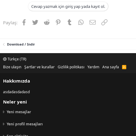
n
i
Cevap yazmak için giriş yap yada kayıt ol.
Facebook
Twitter
Reddit
Pinterest
Tumblr
WhatsApp
E-posta
Link
Paylaş:
Download / Indir
Türkçe (TR)
Bize ulaşın
Şartlar ve kurallar
Gizlilik politikası
Yardım
Ana sayfa
R
S
S
Hakkımızda
asdadasdadasd
Neler yeni
Yeni mesajlar
Yeni profil mesajları