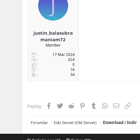
J
b
ı
a
ç
ş
t
l
a
a
r
justin_balasubra
t
i
a
h
maniam72
n
i
Member
17 Mar 2024
624
0
16
34
Facebook
Twitter
Reddit
Pinterest
Tumblr
WhatsApp
E-posta
Link
Paylaş:
Forumlar
Eski Server (Old Server)
Download / Indir