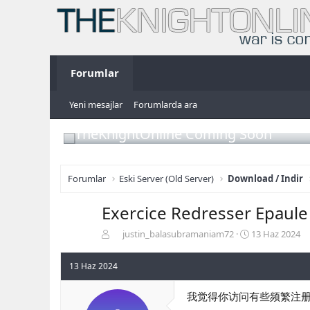
Forumlar
Yeni mesajlar
Forumlarda ara
TheKnightOnline Coming Soon
Forumlar
Eski Server (Old Server)
Download / Indir
Exercice Redresser Epaule
K
B
justin_balasubramaniam72
13 Haz 2024
o
a
n
ş
13 Haz 2024
b
l
u
a
我觉得你访问有些频繁注册一个
y
n
u
g