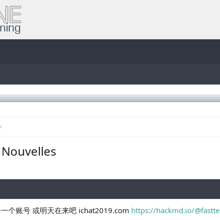
 Nouvelles
账号 或明天在来吧 ichat2019.com
https://hackmd.io/@fast