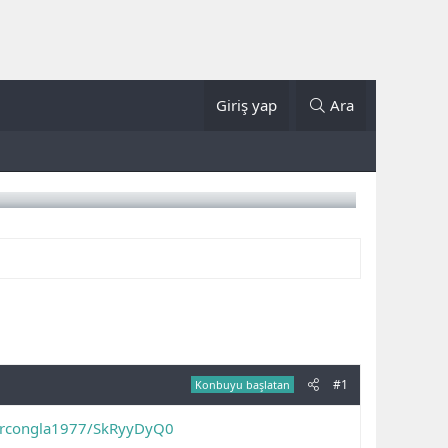
Giriş yap
Ara
#1
Konbuyu başlatan
tercongla1977/SkRyyDyQ0