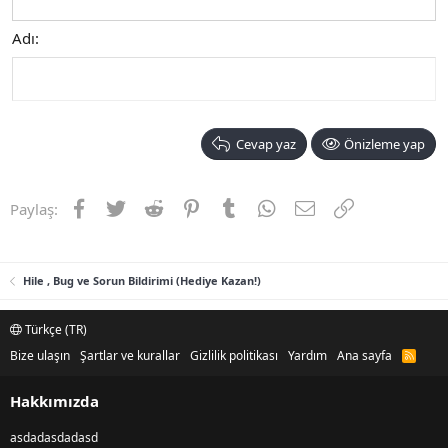
Adı
Cevap yaz
Önizleme yap
Facebook
Twitter
Reddit
Pinterest
Tumblr
WhatsApp
E-posta
Link
Paylaş:
Hile , Bug ve Sorun Bildirimi (Hediye Kazan!)
Türkçe (TR)
Bize ulaşın
Şartlar ve kurallar
Gizlilik politikası
Yardım
Ana sayfa
R
S
S
Hakkımızda
asdadasdadasd