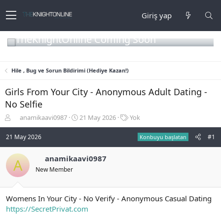
Giriş yap
TheKnightOnline Coming Soon
Hile , Bug ve Sorun Bildirimi (Hediye Kazan!)
Girls From Your City - Anonymous Adult Dating -
No Selfie
K
B
E
anamikaavi0987
21 May 2026
Yok
o
a
t
n
ş
i
21 May 2026
#1
Konbuyu başlatan
b
l
k
u
a
e
anamikaavi0987
A
y
n
t
New Member
u
g
l
b
ı
e
a
ç
r
ş
t
Womens In Your City - No Verify - Anonymous Casual Dating
l
a
https://SecretPrivat.com
a
r