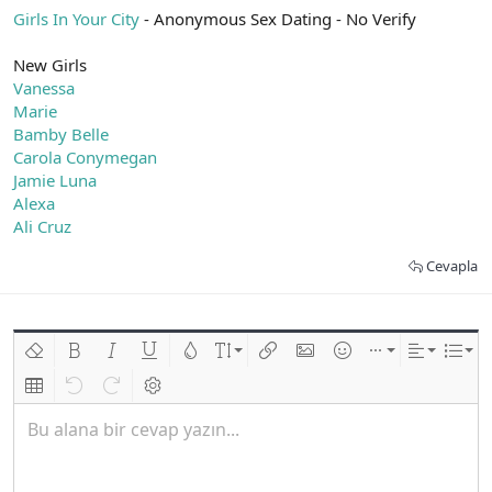
t
i
Girls In Your City
- Anonymous Sex Dating - No Verify
a
h
n
i
New Girls
Vanessa
Marie
Bamby Belle
Carola Conymegan
Jamie Luna
Alexa
Ali Cruz
Cevapla
Biçimlendirmeyi kaldır
Kalın
Yatık
Altını çiz
Metin rengi
Font boyutu
Link ekle
Resim ekle
İfadeler
Ekle
Hizalama
List
Insert table
Geri al
ileri al
BB kodunu değiştir
Bu alana bir cevap yazın...