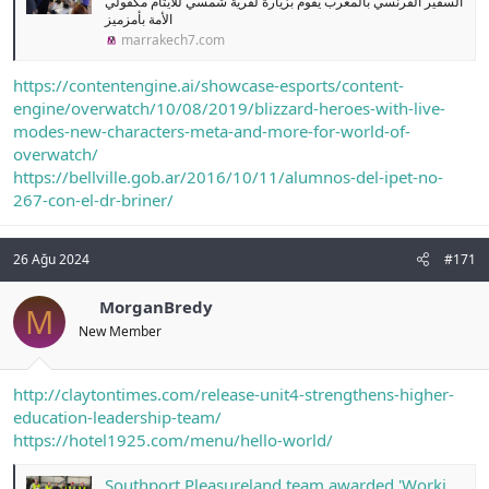
السفير الفرنسي بالمغرب يقوم بزيارة لقرية شمسي للأيتام مكفولي
الأمة بأمزميز
marrakech7.com
https://contentengine.ai/showcase-esports/content-
engine/overwatch/10/08/2019/blizzard-heroes-with-live-
modes-new-characters-meta-and-more-for-world-of-
overwatch/
https://bellville.gob.ar/2016/10/11/alumnos-del-ipet-no-
267-con-el-dr-briner/
26 Ağu 2024
#171
MorganBredy
M
New Member
http://claytontimes.com/release-unit4-strengthens-higher-
education-leadership-team/
https://hotel1925.com/menu/hello-world/
Southport Pleasureland team awarded 'Working Safely' certificates by Mayor ahead of park reopening - Stand Up For Southport