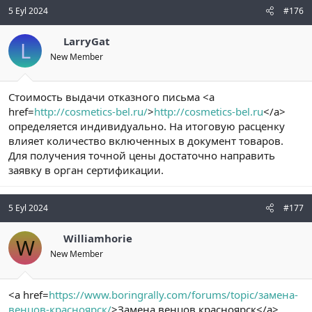
5 Eyl 2024
#176
LarryGat
L
New Member
Стоимость выдачи отказного письма <a
href=
http://cosmetics-bel.ru/
>
http://cosmetics-bel.ru
</a>
определяется индивидуально. На итоговую расценку
влияет количество включенных в документ товаров.
Для получения точной цены достаточно направить
заявку в орган сертификации.
5 Eyl 2024
#177
Williamhorie
W
New Member
<a href=
https://www.boringrally.com/forums/topic/замена-
венцов-красноярск/
>Замена венцов красноярск</a>