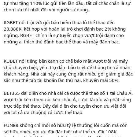
tự như tặng 110% lúc gửi tiền lần đầu, tất cả chắc chắn là sự
chọn lựa tốt nhất đối với người sử dụng.
RGBET nổi trội với gói bảo hiểm thua lỗ thể thao đến
28,888K, kết hợp với hoàn lại trò chơi đánh bạc 2% không
ngừng. RGBET chính là sự tuyển chọn vượt trội dành cho
những ai thích thú đánh bạc thể thao và máy đánh bạc.
KUBET nổi tiếng bên cạnh cơ chế bảo mật vượt trội và máy
chủ chuyên biệt, yểm trợ đảm bảo triệt để thông tin cá nhân
khách hàng. Nhà cái này cung ứng rất nhiều gói giảm giá đặc
sắc như thể tạo tài khoản lần thứ hai, khuyến mãi 50%.
BET365 đại diện cho nhà cái cá cược thể thao số 1 tại Châu Á,
vượt trội kèm theo các kèo châu Á, cược tài xỉu và phát sóng
trực tiếp thể thao. Đây đại diện cho tuyển chọn ưu việt đối
với tất cả ưa chuộng cá cược thể thao.
FUN88 không chỉ mỗi sở hữu tỷ lệ thưởng lôi cuốn mà còn
sở hữu nhiều gói ưu đãi đặc biệt như thể ưu đãi 108K