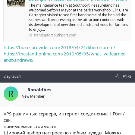
The maintenance team at Southport Pleasureland has
welcomed Sefton’s Mayor at the park’s workshop. Cllr Clare
Carragher visited to see first-hand some of the behind-the-
scenes work progressing as the attraction continues with
its development of new themed lands and rides for families
to enjoy...
standupforsouthport.com
https://boxesprovider.com/2018/04/24/libero-lorem/
https://thestand-online.com/2019/05/05/what-ive-learned-
at-st-andrews/
2 Eyl 2024
#172
Ronaldbes
R
New Member
VPS различные сервера, интернет-соединение 1 Гбит/
сек,
приемлемые стоимость
Широкий выбор настроек по любым нужды. Можно