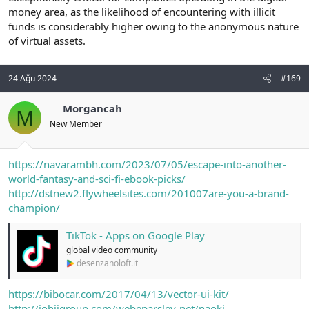
money area, as the likelihood of encountering with illicit
funds is considerably higher owing to the anonymous nature
of virtual assets.
24 Ağu 2024
#169
Morgancah
M
New Member
https://navarambh.com/2023/07/05/escape-into-another-
world-fantasy-and-sci-fi-ebook-picks/
http://dstnew2.flywheelsites.com/201007are-you-a-brand-
champion/
TikTok - Apps on Google Play
global video community
desenzanoloft.it
https://bibocar.com/2017/04/13/vector-ui-kit/
http://johjigroup.com/webeparsley-net/naoki-