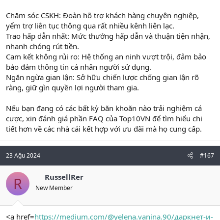
Chăm sóc CSKH: Đoàn hỗ trợ khách hàng chuyên nghiệp,
yểm trợ liên tục thông qua rất nhiều kênh liên lạc.
Trao hấp dẫn nhất: Mức thưởng hấp dẫn và thuận tiện nhận,
nhanh chóng rút tiền.
Cam kết không rủi ro: Hệ thống an ninh vượt trội, đảm bảo
bảo đảm thông tin cá nhân người sử dụng.
Ngăn ngừa gian lận: Sở hữu chiến lược chống gian lận rõ
ràng, giữ gìn quyền lợi người tham gia.
Nếu bạn đang có các bất kỳ băn khoăn nào trải nghiệm cá
cược, xin đánh giá phần FAQ của Top10VN để tìm hiểu chi
tiết hơn về các nhà cái kết hợp với ưu đãi mà họ cung cấp.
23 Ağu 2024
#167
RussellRer
R
New Member
<a href=
https://medium.com/@yelena.vanina.90/даркнет-и-