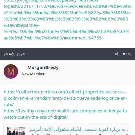
togashi/2016/11/10/%e5%b7%9d%e8%b6%8a%e7%be%8e%
e5%ae%b9%e5%ae%a4%e3%82%a6%e3%82%a3%e3%83%bc
%e3%83%93%e3%83%bc%e3%83%91%e3%82%bb%e3%83
%aawebeparsley-
%e5%af%8c%e6%a8%ab%e7%9b%b4%e6%a8%b9%e8%87%
aa%e5%b7%b1%e7%b4%b9/#comment-64765
24 Ağu 2024
#170
MorganBredy
M
New Member
https://colbertproperties.com/colbert-properties-asesora-a-
pikolin-en-el-arrendamiento-de-su-nueva-sede-logistica-en-
rubi/
https://healthykenya.net/healthcare-companies-in-kenya-to-
watch-out-in-the-era-of-digital/
السفير الفرنسي بالمغرب يقوم بزيارة لقرية شمسي للأيتام مكفولي الأمة بأمزميز