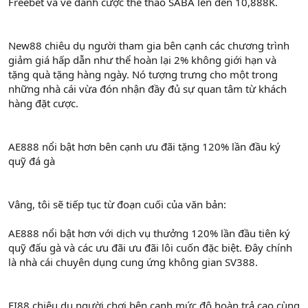
Freebet và vé đánh cược thể thao SABA lên đến 10,888K.
New88 chiêu dụ người tham gia bên cạnh các chương trình
giảm giá hấp dẫn như thể hoàn lại 2% không giới hạn và
tặng quà tặng hàng ngày. Nó tượng trưng cho một trong
những nhà cái vừa đón nhận đầy đủ sự quan tâm từ khách
hàng đặt cược.
AE888 nổi bật hơn bên cạnh ưu đãi tặng 120% lần đầu ký
quỹ đá gà
Vâng, tôi sẽ tiếp tục từ đoạn cuối của văn bản:
AE888 nổi bật hơn với dịch vụ thưởng 120% lần đầu tiên ký
quỹ đấu gà và các ưu đãi ưu đãi lôi cuốn đặc biệt. Đây chính
là nhà cái chuyên dụng cung ứng không gian SV388.
FI88 chiêu dụ người chơi bên cạnh mức độ hoàn trả cao cùng