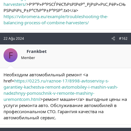
harvesters/
>Р‘Р°Р»Р°РЅСЃРёСЂРѕРІРєР°_РјРѕР»РѕС‚РёР»СЊ
n
i
РЅРѕРіРѕ_Р±Р°СЂР°Р±Р°РЅР°.txt</a>
https://vibromera.eu/example/troubleshooting-the-
balancing-process-of-combine-harvesters/
22 Ağu 2024
#162
Frankbet
F
Member
Необходим автомобильный ремонт <a
href=
https://0225.ru/raznoe-17/8998-avtoservisy-s-
garantiey-kachestva-remont-avtomobiley-i-mashin-vash-
nadezhnyy-pomoschnik-v-remonte-mashiny-
uremontcom.html
>ремонт машин</a> выгодные цены на
услуги ремонта авто. Обслуживание автомобилей в
профессиональном СТО. Гарантия качества на
автомобильный сервис.