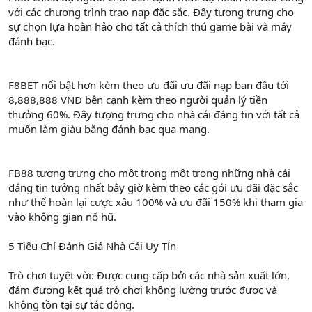
với các chương trình trao nạp đặc sắc. Đây tượng trưng cho
sự chọn lựa hoàn hảo cho tất cả thích thú game bài và máy
đánh bạc.
F8BET nổi bật hơn kèm theo ưu đãi ưu đãi nạp ban đầu tới
8,888,888 VNĐ bên cạnh kèm theo người quản lý tiền
thưởng 60%. Đây tượng trưng cho nhà cái đáng tin với tất cả
muốn làm giàu bằng đánh bạc qua mạng.
FB88 tượng trưng cho một trong một trong những nhà cái
đáng tin tưởng nhất bây giờ kèm theo các gói ưu đãi đặc sắc
như thể hoàn lại cược xâu 100% và ưu đãi 150% khi tham gia
vào không gian nổ hũ.
5 Tiêu Chí Đánh Giá Nhà Cái Uy Tín
Trò chơi tuyệt vời: Được cung cấp bởi các nhà sản xuất lớn,
đảm đương kết quả trò chơi không lường trước được và
không tồn tại sự tác động.