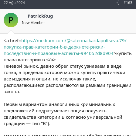
22 Ağu 2024
#163
PatrickRug
P
New Member
<a href=
https://medium.com/@katerina.kardapoltseva.79/
покупка-прав-категории-b-в-даркнете-риски-
последствия-и-правовые-аспекты-994052d8d904
>купить
права категории в </a>
Теневой рынок, давно обрел статус узнаваем в виде
точка, в пределах которой можно купить практически
все изделия и опции, не исключая такие,
располагающиеся располагаются за рамками границами
закона.
Первым вариантом аналогичных криминальных
предложений подразумевает опция получить
свидетельства категории B согласно универсальной
градации — тип "В").
Огромное число персон, желающие обойти регулярных