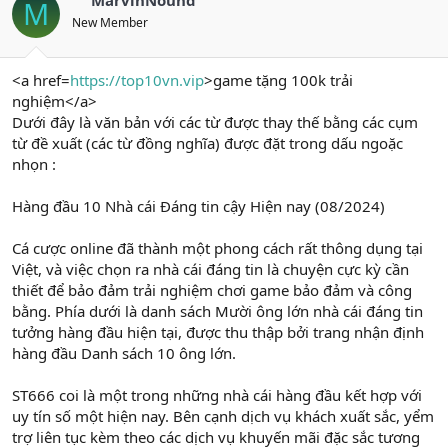
M
New Member
<a href=
https://top10vn.vip
>game tặng 100k trải
nghiệm</a>
Dưới đây là văn bản với các từ được thay thế bằng các cụm
từ đề xuất (các từ đồng nghĩa) được đặt trong dấu ngoặc
nhọn :
Hàng đầu 10 Nhà cái Đáng tin cậy Hiện nay (08/2024)
Cá cược online đã thành một phong cách rất thông dụng tại
Việt, và việc chọn ra nhà cái đáng tin là chuyện cực kỳ cần
thiết để bảo đảm trải nghiệm chơi game bảo đảm và công
bằng. Phía dưới là danh sách Mười ông lớn nhà cái đáng tin
tưởng hàng đầu hiện tại, được thu thập bởi trang nhận định
hàng đầu Danh sách 10 ông lớn.
ST666 coi là một trong những nhà cái hàng đầu kết hợp với
uy tín số một hiện nay. Bên cạnh dịch vụ khách xuất sắc, yểm
trợ liên tục kèm theo các dịch vụ khuyến mãi đặc sắc tương