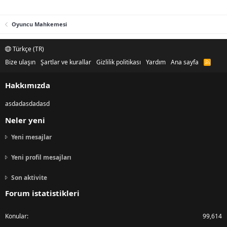
Oyuncu Mahkemesi
Türkçe (TR)
Bize ulaşın
Şartlar ve kurallar
Gizlilik politikası
Yardım
Ana sayfa
R
S
S
Hakkımızda
asdadasdadasd
Neler yeni
Yeni mesajlar
Yeni profil mesajları
Son aktivite
Forum istatistikleri
Konular
99,614