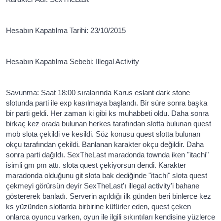
Hesabın Kapatılma Tarihi: 23/10/2015
Hesabın Kapatılma Sebebi: Illegal Activity
Savunma: Saat 18:00 sıralarında Karus eslant dark stone
slotunda parti ile exp kasılmaya başlandı. Bir süre sonra başka
bir parti geldi. Her zaman ki gibi ks muhabbeti oldu. Daha sonra
birkaç kez orada bulunan herkes tarafından slotta bulunan quest
mob slota çekildi ve kesildi. Söz konusu quest slotta bulunan
okçu tarafından çekildi. Banlanan karakter okçu değildir. Daha
sonra parti dağıldı. SexTheLast maradonda townda iken "itachi"
isimli gm pm attı. slota quest çekiyorsun dendi. Karakter
maradonda olduğunu git slota bak dediğinde "itachi" slota quest
çekmeyi görürsün deyir SexTheLast'ı illegal activity'i bahane
göstererek banladı. Serverin açıldığı ilk günden beri binlerce kez
ks yüzünden slotlarda birbirine küfürler eden, quest çeken
onlarca oyuncu varken, oyun ile ilgili sıkıntıları kendisine yüzlerce