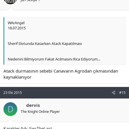
WArAngel
18.07.2015
Sherif Slotunda Kasarken Atack Kapatılması
Nedenini Bilmiyorum Fakat Acılmasını Rica Ediyorum...
Atack durmasının sebebi Canavarın Agrodan çıkmasından
kaynaklanıyor
23 Eki 2015
#15
dervis
D
The Knight Online Player
Karakter Adı: SexTheLast