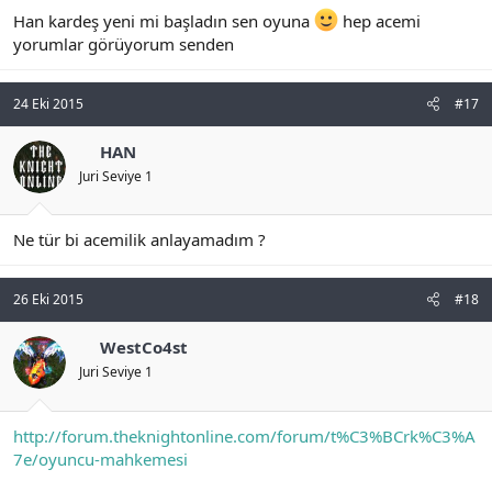
Han kardeş yeni mi başladın sen oyuna
hep acemi
Atack durmasının sebebi Canavarın Agrodan çıkmasından
yorumlar görüyorum senden
kaynaklanıyor
24 Eki 2015
#17
HAN
Juri Seviye 1
Ne tür bi acemilik anlayamadım ?
26 Eki 2015
#18
WestCo4st
Juri Seviye 1
http://forum.theknightonline.com/forum/t%C3%BCrk%C3%A
7e/oyuncu-mahkemesi