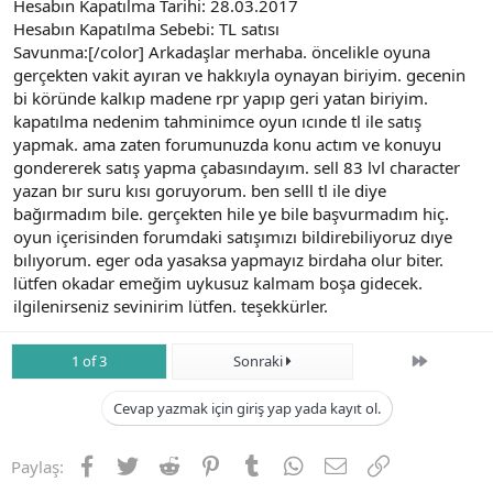
Hesabın Kapatılma Tarihi: 28.03.2017
Hesabın Kapatılma Sebebi: TL satısı
Savunma:[/color] Arkadaşlar merhaba. öncelikle oyuna
gerçekten vakit ayıran ve hakkıyla oynayan biriyim. gecenin
bi köründe kalkıp madene rpr yapıp geri yatan biriyim.
kapatılma nedenim tahminimce oyun ıcınde tl ile satış
yapmak. ama zaten forumunuzda konu actım ve konuyu
gondererek satış yapma çabasındayım. sell 83 lvl character
yazan bır suru kısı goruyorum. ben selll tl ile diye
bağırmadım bile. gerçekten hile ye bile başvurmadım hiç.
oyun içerisinden forumdaki satışımızı bildirebiliyoruz dıye
bılıyorum. eger oda yasaksa yapmayız birdaha olur biter.
lütfen okadar emeğim uykusuz kalmam boşa gidecek.
ilgilenirseniz sevinirim lütfen. teşekkürler.
Son
1 of 3
Sonraki
Cevap yazmak için giriş yap yada kayıt ol.
Facebook
Twitter
Reddit
Pinterest
Tumblr
WhatsApp
E-posta
Link
Paylaş: