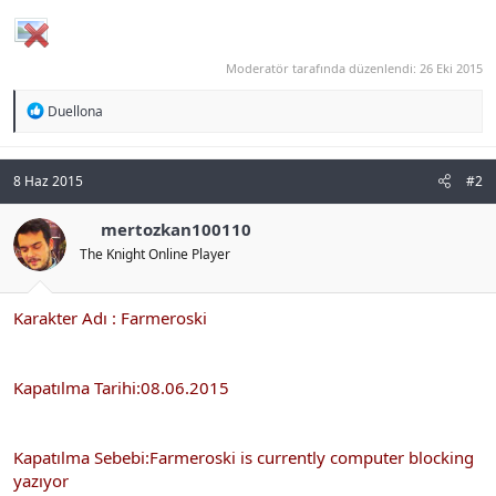
Moderatör tarafında düzenlendi:
26 Eki 2015
R
Duellona
e
a
c
t
8 Haz 2015
#2
i
o
mertozkan100110
n
s
The Knight Online Player
:
Karakter Adı : Farmeroski
Kapatılma Tarihi:08.06.2015
Kapatılma Sebebi:Farmeroski is currently computer blocking
yazıyor