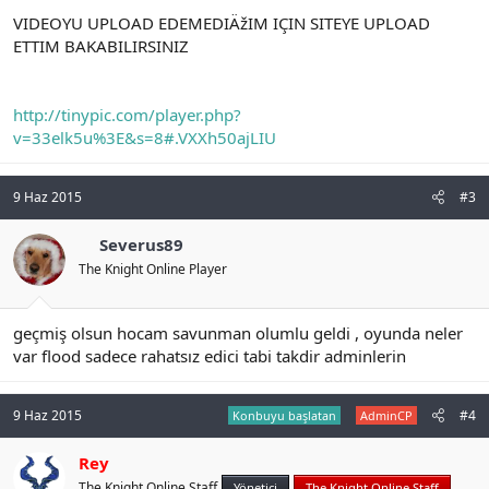
VIDEOYU UPLOAD EDEMEDIÄžIM IÇIN SITEYE UPLOAD
ETTIM BAKABILIRSINIZ
http://tinypic.com/player.php?
v=33elk5u%3E&s=8#.VXXh50ajLIU
9 Haz 2015
#3
Severus89
The Knight Online Player
geçmiş olsun hocam savunman olumlu geldi , oyunda neler
var flood sadece rahatsız edici tabi takdir adminlerin
9 Haz 2015
#4
Konbuyu başlatan
AdminCP
Rey
The Knight Online Staff
Yönetici
The Knight Online Staff