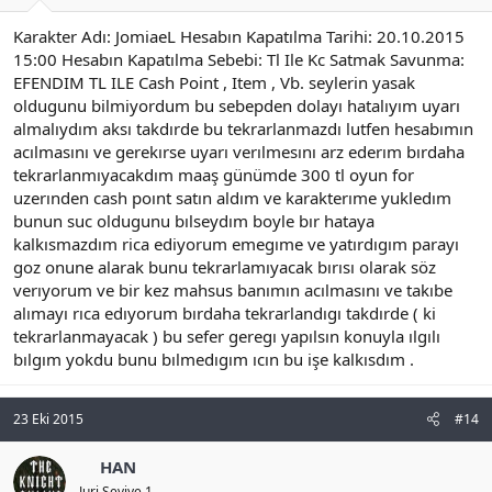
Karakter Adı: JomiaeL Hesabın Kapatılma Tarihi: 20.10.2015
15:00 Hesabın Kapatılma Sebebi: Tl Ile Kc Satmak Savunma:
EFENDIM TL ILE Cash Point , Item , Vb. seylerin yasak
oldugunu bilmiyordum bu sebepden dolayı hatalıyım uyarı
almalıydım aksı takdırde bu tekrarlanmazdı lutfen hesabımın
acılmasını ve gerekırse uyarı verılmesını arz ederım bırdaha
tekrarlanmıyacakdım maaş günümde 300 tl oyun for
uzerınden cash poınt satın aldım ve karakterıme yukledım
bunun suc oldugunu bılseydım boyle bır hataya
kalkısmazdım rica ediyorum emegıme ve yatırdıgım parayı
goz onune alarak bunu tekrarlamıyacak bırısı olarak söz
verıyorum ve bir kez mahsus banımın acılmasını ve takıbe
alımayı rıca edıyorum bırdaha tekrarlandıgı takdırde ( ki
tekrarlanmayacak ) bu sefer geregı yapılsın konuyla ılgılı
bılgım yokdu bunu bılmedıgım ıcın bu işe kalkısdım .
23 Eki 2015
#14
HAN
Juri Seviye 1