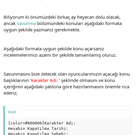
n
i
Biliyorum ki önümüzdeki birkaç ay heyecan dolu olacak,
ancak
savunma
bölümündeki konuları aşağıdaki formata
uygun şekilde yazmanız gerekmekte.
Aşağıdaki formata uygun şekilde konu açarsanız
incelemelerimizi azami bir şekilde tamamlamış oluruz.
Savunmasını bize iletecek olan oyuncularımızın açacağı konu
başlıklarının '
Karakter Adı:
' şeklinde olmasını ve konu
içeriğinin aşağıdaki şablona göre hazırlanmasını önemle rica
ederiz;
Kod:
[color=#800000]Karakter Adı:

Hesabın Kapatılma Tarihi:

Hesabın Kapatılma Sebebi:
