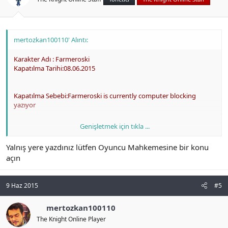
mertozkan100110' Alıntı:
Karakter Adı : Farmeroski
Kapatılma Tarihi:08.06.2015
Kapatılma Sebebi:Farmeroski is currently computer blocking
yazıyor
Genişletmek için tıkla ...
Savunmam:
Yalnış yere yazdınız lütfen Oyuncu Mahkemesine bir konu
açın
Merhaba bugun charımın banlandıgını gördüm sanırım şikayet
geldiği için banlanmış evet eski mykoda kullandığım kolay ulaşmak
için flood yapma programı vardı ondan oyundaki kullanıcılara pm
9 Haz 2015
#5
atıyordum itemleri daha kolay alıp satabilmek için sürekli item alıp
basıyorum vs . fakat bilmiyordum bunun suç olduğunu onun
dışında hiçbir şekilde illegal birşeye karışmadım mahkemenin
mertozkan100110
huzurunda birdaha yapmıyıcağıma söz veriyorum tüm oyunda
The Knight Online Player
rahatsız ettiğim arkadaşlardan özür diliyor ve banımın açılmasını