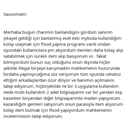
Savunmam:
Merhaba bugun charımın banlandıgını gördüm sanırım
şikayet geldiği için banlanmış evet eski mykoda kullandığım
kolay ulaşmak için flood yapma programı vardı ondan
oyundaki kullanıcılara pm atıyordum itemleri daha kolay alıp
satabilmek için sürekli item alıp basıyorum vs . fakat
bilmiyordum bunun suç olduğunu onun dışında hiçbir
şekilde illegal birşeye karışmadım mahkemenin huzurunda
birdaha yapmıyıcağıma söz veriyorum tüm oyunda rahatsız
ettiğim arkadaşlardan özür diliyor ve banımın açılmasını
talep ediyorum. hiçbirşekilde ne bir 3.uygulama kullandım
nede multi kullandım 2 adet bilgisayarım var bir yandan exp
kasarken biryandan diğer bilgisayarımla maden yapıyorum .
kazandığım gemleri satıyorum onun parasıyla item alıyorum
kolay item bulmak için flood yapıyordum mahkemenin
incelenmesini talep ediyorum.