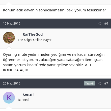
talep ediyorum. hiçbirşekilde ne bir 3.uygulama kullandım nede
multi kullandım 2 adet bilgisayarım var bir yandan exp kasarken
Konum acik davanin sonuclanmasini bekliyorum tesekkurler
biryandan diğer bilgisayarımla maden yapıyorum . kazandığım
gemleri satıyorum onun parasıyla item alıyorum kolay item
bulmak için flood yapıyordum mahkemenin incelenmesini talep
15 Haz 2015
#6
ediyorum.
RaiTheGod
VIDEOYU UPLOAD EDEMEDIÄžIM IÇIN SITEYE UPLOAD ETTIM
The Knight Online Player
BAKABILIRSINIZ
Oyun içi mute yedim neden yediğimi ve ne kadar süreceğini
http://tinypic.com/player.php?v=33elk5u%3E&s=8#.VXXh50ajLIU
öğrenmek istiyorum , alacağım yada satacağım itemi şuan
satamıyorum kısa sürede yanıt gelirse seviniriz. ALT
KONUDA AÇIK
25 Haz 2015
#7
Yasaklı
kenzil
K
Banned