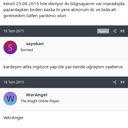
kenzil 25.06.2015 hile deniyor iki bilgisayarım var maradojda
pazardayken birden baska bi yere atılıorum dc ve bida ah
giremedım lütfen yardımcı olun
16 Tem 2015
#8
Yasaklı
sayokan
S
Banned
kardeşim altta ingilizce yap öle yaz bende uğraştım saatlerce.
18 Tem 2015
#9
WarAngel
W
The Knight Online Player
WArAngel