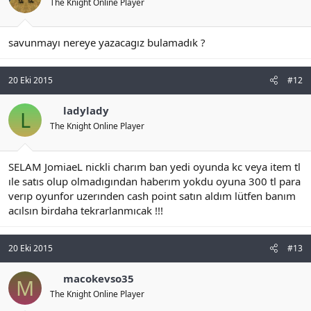
The Knight Online Player
savunmayı nereye yazacagız bulamadık ?
20 Eki 2015
#12
ladylady
L
The Knight Online Player
SELAM JomiaeL nickli charım ban yedi oyunda kc veya item tl
ıle satıs olup olmadıgından haberım yokdu oyuna 300 tl para
verıp oyunfor uzerınden cash point satın aldım lütfen banım
acılsın birdaha tekrarlanmıcak !!!
20 Eki 2015
#13
macokevso35
M
The Knight Online Player