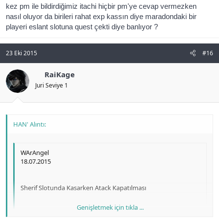
kez pm ile bildirdiğimiz itachi hiçbir pm'ye cevap vermezken
nasıl oluyor da birileri rahat exp kassın diye maradondaki bir
playeri eslant slotuna quest çekti diye banlıyor ?
23 Eki 2015
#16
RaiKage
Juri Seviye 1
HAN' Alıntı:
WArAngel
18.07.2015
Sherif Slotunda Kasarken Atack Kapatılması
Genişletmek için tıkla ...
Nedenini Bilmiyorum Fakat Acılmasını Rica Ediyorum...
Genişletmek için tıkla ...