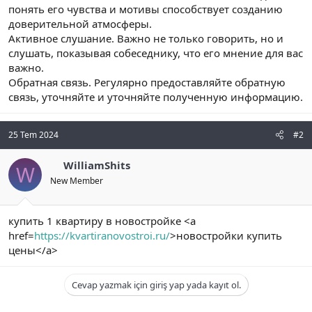
понять его чувства и мотивы способствует созданию
n
i
доверительной атмосферы.
Активное слушание. Важно не только говорить, но и
слушать, показывая собеседнику, что его мнение для вас
важно.
Обратная связь. Регулярно предоставляйте обратную
связь, уточняйте и уточняйте полученную информацию.
25 Tem 2024
#2
WilliamShits
W
New Member
купить 1 квартиру в новостройке <a
href=
https://kvartiranovostroi.ru/
>новостройки купить
цены</a>
Cevap yazmak için giriş yap yada kayıt ol.