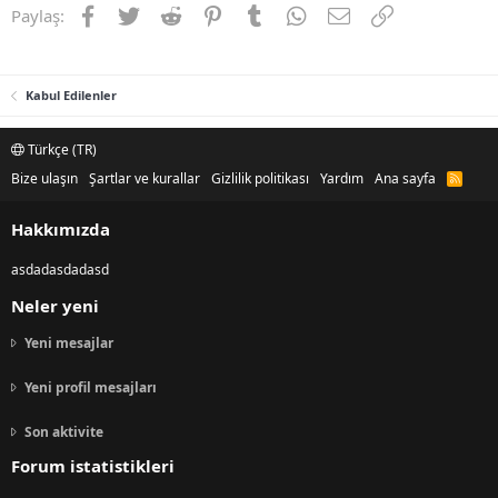
Facebook
Twitter
Reddit
Pinterest
Tumblr
WhatsApp
E-posta
Link
Paylaş:
Kabul Edilenler
Türkçe (TR)
Bize ulaşın
Şartlar ve kurallar
Gizlilik politikası
Yardım
Ana sayfa
R
S
S
Hakkımızda
asdadasdadasd
Neler yeni
Yeni mesajlar
Yeni profil mesajları
Son aktivite
Forum istatistikleri