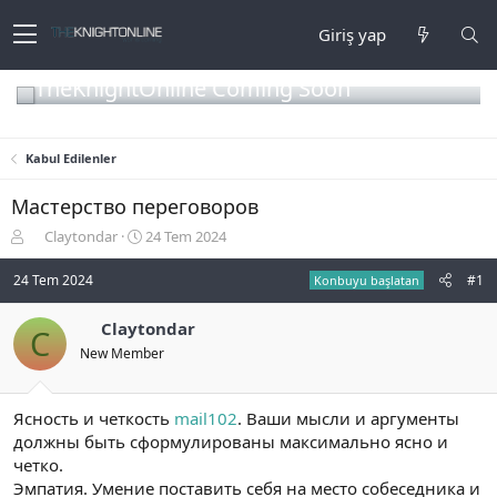
Giriş yap
TheKnightOnline Coming Soon
Kabul Edilenler
Мастерство переговоров
K
B
Claytondar
24 Tem 2024
o
a
n
ş
24 Tem 2024
#1
Konbuyu başlatan
b
l
u
a
Claytondar
C
y
n
New Member
u
g
b
ı
a
ç
ş
t
Ясность и четкость
mail102
. Ваши мысли и аргументы
l
a
должны быть сформулированы максимально ясно и
a
r
четко.
t
i
Эмпатия. Умение поставить себя на место собеседника и
a
h