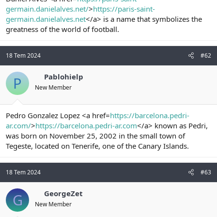
t
i
germain.danielalves.net/
>
https://paris-saint-
a
h
germain.danielalves.net
</a> is a name that symbolizes the
n
i
greatness of the world of football.
18 Tem 2024
#62
Pablohielp
P
New Member
Pedro Gonzalez Lopez <a href=
https://barcelona.pedri-
ar.com/
>
https://barcelona.pedri-ar.com
</a> known as Pedri,
was born on November 25, 2002 in the small town of
Tegeste, located on Tenerife, one of the Canary Islands.
18 Tem 2024
#63
GeorgeZet
G
New Member