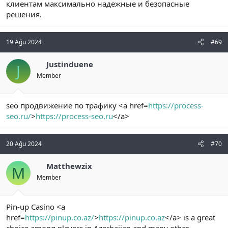
клиентам максимально надежные и безопасные
решения.
19 Ağu 2024
#69
Justinduene
J
Member
seo продвижение по трафику <a href=
https://process-
seo.ru/
>
https://process-seo.ru
</a>
20 Ağu 2024
#70
Matthewzix
M
Member
Pin-up Casino <a
href=
https://pinup.co.az/
>
https://pinup.co.az
</a> is a great