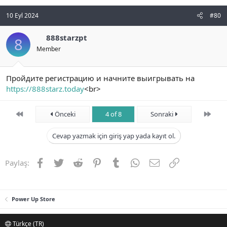
10 Eyl 2024
#80
888starzpt
8
Member
Пройдите регистрацию и начните выигрывать на
https://888starz.today
<br>
First
Son
Önceki
4 of 8
Sonraki
Cevap yazmak için giriş yap yada kayıt ol.
Facebook
Twitter
Reddit
Pinterest
Tumblr
WhatsApp
E-posta
Link
Paylaş:
Power Up Store
Türkçe (TR)