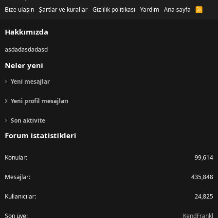
Bize ulaşın
Şartlar ve kurallar
Gizlilik politikası
Yardım
Ana sayfa
R
S
S
Hakkımızda
asdadasdadasd
Neler yeni
Yeni mesajlar
Yeni profil mesajları
Son aktivite
Forum istatistikleri
Konular
99,614
Mesajlar
435,848
Kullanıcılar
24,825
Son üye
KendFrankl