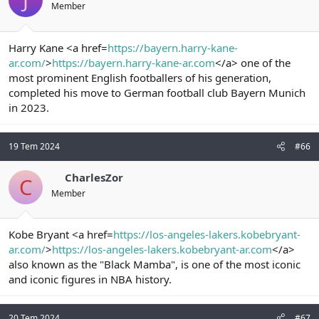
Member
Harry Kane <a href=
https://bayern.harry-kane-
ar.com/
>
https://bayern.harry-kane-ar.com
</a> one of the
most prominent English footballers of his generation,
completed his move to German football club Bayern Munich
in 2023.
19 Tem 2024
#66
CharlesZor
C
Member
Kobe Bryant <a href=
https://los-angeles-lakers.kobebryant-
ar.com/
>
https://los-angeles-lakers.kobebryant-ar.com
</a>
also known as the "Black Mamba", is one of the most iconic
and iconic figures in NBA history.
20 Tem 2024
#67