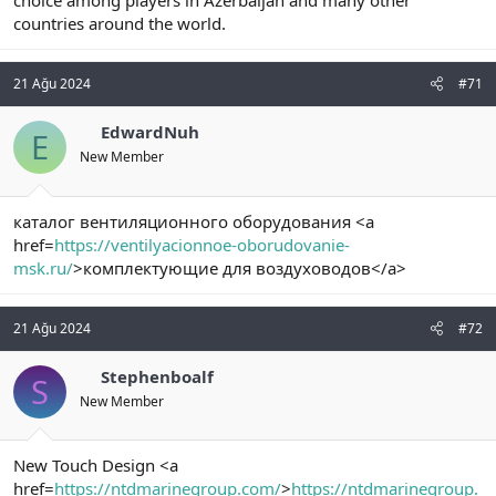
choice among players in Azerbaijan and many other
countries around the world.
21 Ağu 2024
#71
EdwardNuh
E
New Member
каталог вентиляционного оборудования <a
href=
https://ventilyacionnoe-oborudovanie-
msk.ru/
>комплектующие для воздуховодов</a>
21 Ağu 2024
#72
Stephenboalf
S
New Member
New Touch Design <a
href=
https://ntdmarinegroup.com/
>
https://ntdmarinegroup.