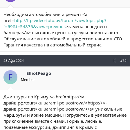
Необходим автомобильный ремонт <a
href=
http://ftp.video-foto.by/forum/viewtopic.php?
f=69&t=54876&view=previous
>замена переднего
бампера</a> выгодные цены на услуги ремонта авто.
Обслуживание автомобилей в профессиональном СТО.
Гарантия качества на автомобильный сервис.
23 Ağu 2024
#75
ElliotPeago
E
Member
Джип туры по Крыму <a href=https://м-
драйв.рф/tours/kuluarami-poluostrova/>https://м-
драйв.рф/tours/kuluarami-poluostrova/</a> уникальные
маршруты и яркие эмоции. Погрузитесь в увлекательнее
приключение вместе с нами. Горные, лесные,
подземные экскурсии, джиппинг в Крыму с