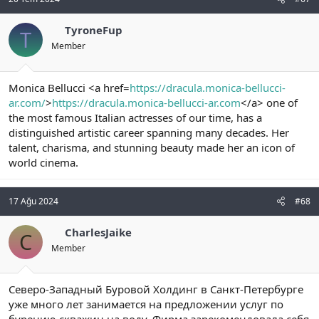
TyroneFup
T
Member
Monica Bellucci <a href=
https://dracula.monica-bellucci-
ar.com/
>
https://dracula.monica-bellucci-ar.com
</a> one of
the most famous Italian actresses of our time, has a
distinguished artistic career spanning many decades. Her
talent, charisma, and stunning beauty made her an icon of
world cinema.
17 Ağu 2024
#68
CharlesJaike
C
Member
Северо-Западный Буровой Холдинг в Санкт-Петербурге
уже много лет занимается на предложении услуг по