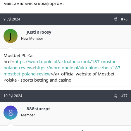
максимальным комфортом.
9 Eyl 2024
#76
Justinroosy
J
New Member
Mostbet PL <a
href=
https://word.opole.pl/aktualnosc/bok/187-mostbet-
poland-review
>
https://word.opole.pl/aktualnosc/bok/187-
mostbet-poland-review
</a> official website of Mostbet
Polska - sports betting and casino
10 Eyl 2024
#77
888starzpt
8
Member