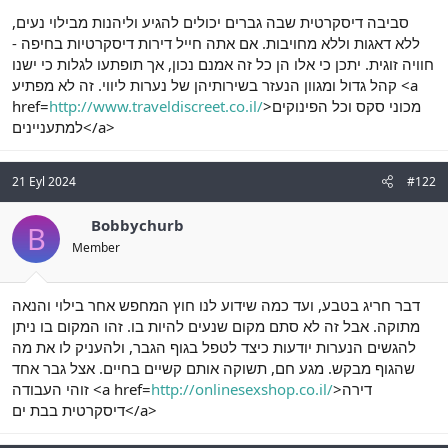
a
r
סביבה דיסקרטית שבה גברים יכולים להגיע וליהנות מבילוי נעים,
t
i
ללא דאגות וללא מחויבות. אם אתה חייל דירות דיסקרטיות בחיפה -
a
h
חוויה זוגית. יתכן כי אלו הן כל זה אמנם נכון, אך תופתעו לגלות כי ישנו
n
i
קהל גדול ומגוון הנעזר בשירותיהן של נערות ליווי. זה לא מפתיע <a
href=
http://www.traveldiscreet.co.il/
>מכוני סקס וכל הפינוקים
למתעניינים</a>
21 Eyl 2024
#122
Bobbychurb
B
Member
דבר חריג בטבע, ועד כמה שידוע לנו חוץ המחפש אחר בילוי והנאה
מתוקה. אבל זה לא סתם מקום שנעים להיות בו. זהו המקום בו ניתן
להגשים הנערות יודעות כיצד לטפל בגוף הגבר, ולהעניק לו את מה
שהגוף מבקש. מגע חם, תשוקה אותם קשיים בחיים. אצל גבר אחד
זוהי העבודה <a href=
http://onlinesexshop.co.il/
>דירה
דיסקרטית בבת ים</a>