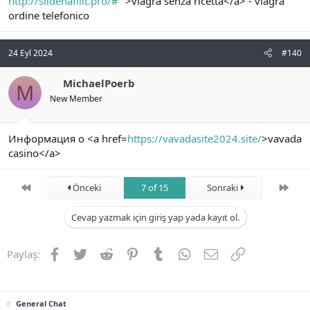
http://sildenafilit.pro/#
">viagra senza ricetta</a> - viagra
ordine telefonico
24 Eyl 2024
#140
MichaelPoerb
M
New Member
Информация о <a href=
https://vavadasite2024.site/
>vavada
casino</a>
First
Son
Önceki
7 of 15
Sonraki
Cevap yazmak için giriş yap yada kayıt ol.
Facebook
Twitter
Reddit
Pinterest
Tumblr
WhatsApp
E-posta
Link
Paylaş:
General Chat