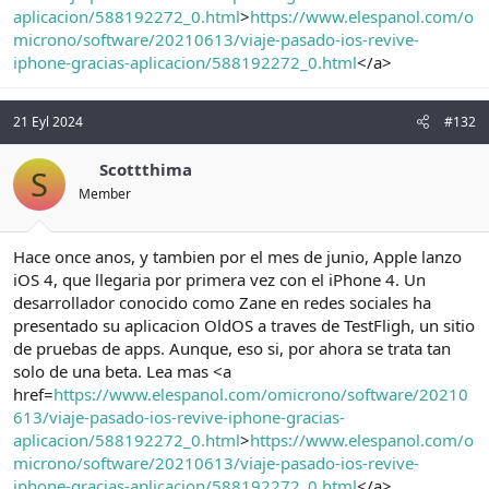
aplicacion/588192272_0.html
>
https://www.elespanol.com/o
microno/software/20210613/viaje-pasado-ios-revive-
iphone-gracias-aplicacion/588192272_0.html
</a>
21 Eyl 2024
#132
Scottthima
S
Member
Hace once anos, y tambien por el mes de junio, Apple lanzo
iOS 4, que llegaria por primera vez con el iPhone 4. Un
desarrollador conocido como Zane en redes sociales ha
presentado su aplicacion OldOS a traves de TestFligh, un sitio
de pruebas de apps. Aunque, eso si, por ahora se trata tan
solo de una beta. Lea mas <a
href=
https://www.elespanol.com/omicrono/software/20210
613/viaje-pasado-ios-revive-iphone-gracias-
aplicacion/588192272_0.html
>
https://www.elespanol.com/o
microno/software/20210613/viaje-pasado-ios-revive-
iphone-gracias-aplicacion/588192272_0.html
</a>