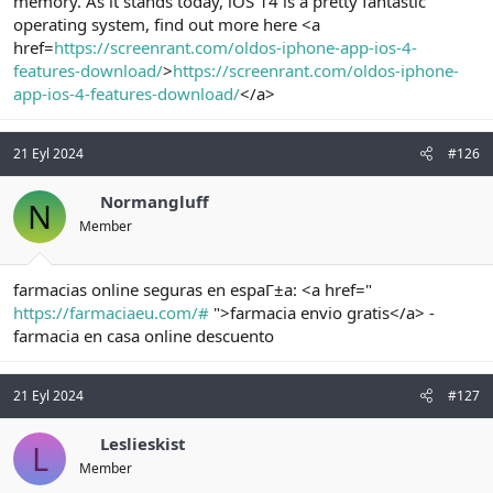
memory. As it stands today, iOS 14 is a pretty fantastic
operating system, find out more here <a
href=
https://screenrant.com/oldos-iphone-app-ios-4-
features-download/
>
https://screenrant.com/oldos-iphone-
app-ios-4-features-download/
</a>
21 Eyl 2024
#126
Normangluff
N
Member
farmacias online seguras en espaГ±a: <a href="
https://farmaciaeu.com/#
">farmacia envio gratis</a> -
farmacia en casa online descuento
21 Eyl 2024
#127
Leslieskist
L
Member