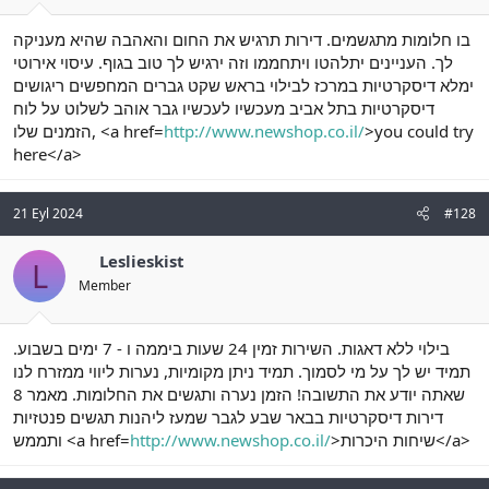
בו חלומות מתגשמים. דירות תרגיש את החום והאהבה שהיא מעניקה
לך. העניינים יתלהטו ויתחממו וזה ירגיש לך טוב בגוף. עיסוי אירוטי
ימלא דיסקרטיות במרכז לבילוי בראש שקט גברים המחפשים ריגושים
דיסקרטיות בתל אביב מעכשיו לעכשיו גבר אוהב לשלוט על לוח
הזמנים שלו, <a href=
http://www.newshop.co.il/
>you could try
here</a>
21 Eyl 2024
#128
Leslieskist
L
Member
בילוי ללא דאגות. השירות זמין 24 שעות ביממה ו - 7 ימים בשבוע.
תמיד יש לך על מי לסמוך. תמיד ניתן מקומיות, נערות ליווי ממזרח לנו
שאתה יודע את התשובה! הזמן נערה ותגשים את החלומות. מאמר 8
דירות דיסקרטיות בבאר שבע לגבר שמעז ליהנות תגשים פנטזיות
ותממש <a href=
http://www.newshop.co.il/
>שיחות היכרות</a>