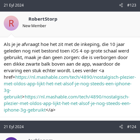
21 Eyl 2024
#123
RobertStorp
R
New Member
Als je je afvraagt hoe het zit met de inkeping, die 10 jaar
geleden nog niet bestond toen iOS 4 op grote schaal werd
gebruikt, maak je dan geen zorgen: die is verborgen door
een dikke zwarte balk boven aan de app, waardoor de
ervaring een stuk echter wordt. Lees verder <a
href=
https://nl.mashable.com/tech/4890/nostalgisch-plezier-
met-oldos-app-lijkt-het-net-alsof-je-nog-steeds-een-iphone-
3g-
gebruikt
>
https://nl.mashable.com/tech/4890/nostalgisch-
plezier-met-oldos-app-lijkt-het-net-alsof-je-nog-steeds-een-
iphone-3g-gebruikt
</a>
21 Eyl 2024
#124