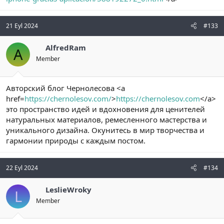
21 Eyl 2024
#133
AlfredRam
A
Member
Авторский блог Чернолесова <a
href=
https://chernolesov.com/
>
https://chernolesov.com
</a>
это пространство идей и вдохновения для ценителей
натуральных материалов, ремесленного мастерства и
уникального дизайна. Окунитесь в мир творчества и
гармонии природы с каждым постом.
22 Eyl 2024
#134
LeslieWroky
L
Member