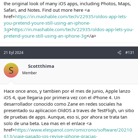
the original look of many iOS apps, including Photos, Maps,
Safari, and Notes. Find out more here <a
href=
https://in.mashable.com/tech/22935/oldos-app-lets-
you-pretend-youre-still-using-an-iphone-
3g
>
https://in.mashable.com/tech/22935/oldos-app-lets-you-
pretend-youre-still-using-an-iphone-3g
</a>
21 Eyl 2024
#131
Scottthima
S
Member
Hace once anos, y tambien por el mes de junio, Apple lanzo
iOS 4, que llegaria por primera vez con el iPhone 4. Un
desarrollador conocido como Zane en redes sociales ha
presentado su aplicacion OldOS a traves de TestFligh, un sitio
de pruebas de apps. Aunque, eso si, por ahora se trata tan
solo de una beta. Lea mas en el enlace <a
href=
https://www.elespanol.com/omicrono/software/20210
613/viaje-pasado-ios-revive-iphone-gracias-