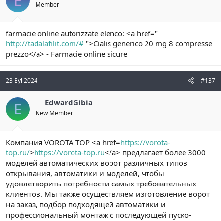
E
Member
farmacie online autorizzate elenco: <a href="
http://tadalafilit.com/#
">Cialis generico 20 mg 8 compresse
prezzo</a> - Farmacie online sicure
23 Eyl 2024
#137
EdwardGibia
E
New Member
Компания VOROTA TOP <a href=
https://vorota-
top.ru/
>
https://vorota-top.ru
</a> предлагает более 3000
моделей автоматических ворот различных типов
открывания, автоматики и моделей, чтобы
удовлетворить потребности самых требовательных
клиентов. Мы также осуществляем изготовление ворот
на заказ, подбор подходящей автоматики и
профессиональный монтаж с последующей пуско-