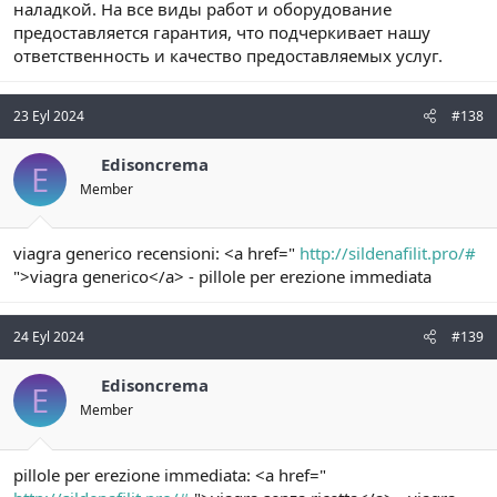
наладкой. На все виды работ и оборудование
предоставляется гарантия, что подчеркивает нашу
ответственность и качество предоставляемых услуг.
23 Eyl 2024
#138
Edisoncrema
E
Member
viagra generico recensioni: <a href="
http://sildenafilit.pro/#
">viagra generico</a> - pillole per erezione immediata
24 Eyl 2024
#139
Edisoncrema
E
Member
pillole per erezione immediata: <a href="