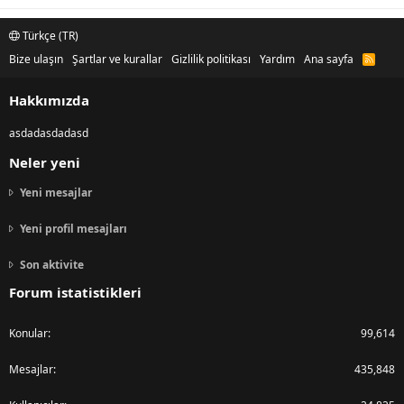
Türkçe (TR)
Bize ulaşın
Şartlar ve kurallar
Gizlilik politikası
Yardım
Ana sayfa
R
S
S
Hakkımızda
asdadasdadasd
Neler yeni
Yeni mesajlar
Yeni profil mesajları
Son aktivite
Forum istatistikleri
Konular
99,614
Mesajlar
435,848