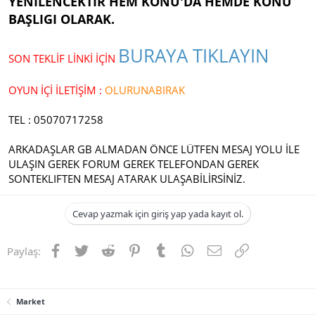
YENİLENCEKTİR HEM KONU'DA HEMDE KONU
n
i
BAŞLIGI OLARAK.
BURAYA TIKLAYIN
SON TEKLİF LİNKİ İÇİN
OYUN İÇİ İLETİŞİM :
OLURUNABIRAK
TEL : 05070717258
ARKADAŞLAR GB ALMADAN ÖNCE LÜTFEN MESAJ YOLU İLE
ULAŞIN GEREK FORUM GEREK TELEFONDAN GEREK
SONTEKLIFTEN MESAJ ATARAK ULAŞABİLİRSİNİZ.
Cevap yazmak için giriş yap yada kayıt ol.
Facebook
Twitter
Reddit
Pinterest
Tumblr
WhatsApp
E-posta
Link
Paylaş:
Market