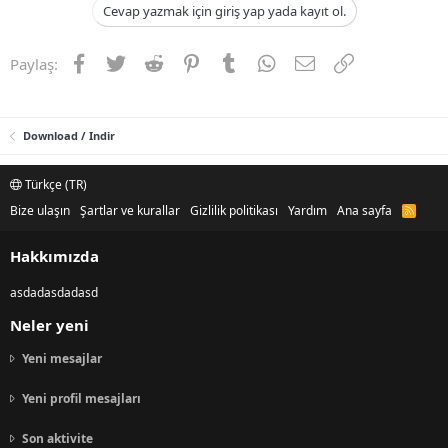
Cevap yazmak için giriş yap yada kayıt ol.
Facebook
Twitter
Reddit
Pinterest
Tumblr
WhatsApp
E-posta
Link
Paylaş:
Download / Indir
Türkçe (TR)
Bize ulaşın
Şartlar ve kurallar
Gizlilik politikası
Yardım
Ana sayfa
R
S
S
Hakkımızda
asdadasdadasd
Neler yeni
Yeni mesajlar
Yeni profil mesajları
Son aktivite