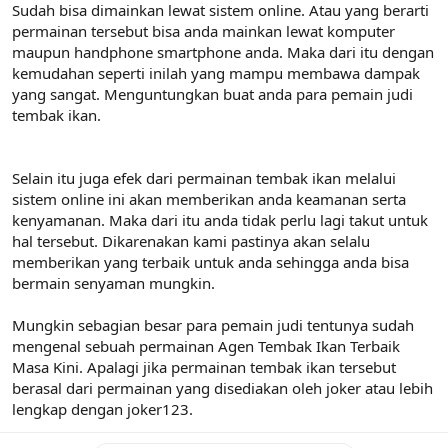
Sudah bisa dimainkan lewat sistem online. Atau yang berarti
permainan tersebut bisa anda mainkan lewat komputer
maupun handphone smartphone anda. Maka dari itu dengan
kemudahan seperti inilah yang mampu membawa dampak
yang sangat. Menguntungkan buat anda para pemain judi
tembak ikan.
Selain itu juga efek dari permainan tembak ikan melalui
sistem online ini akan memberikan anda keamanan serta
kenyamanan. Maka dari itu anda tidak perlu lagi takut untuk
hal tersebut. Dikarenakan kami pastinya akan selalu
memberikan yang terbaik untuk anda sehingga anda bisa
bermain senyaman mungkin.
Mungkin sebagian besar para pemain judi tentunya sudah
mengenal sebuah permainan Agen Tembak Ikan Terbaik
Masa Kini. Apalagi jika permainan tembak ikan tersebut
berasal dari permainan yang disediakan oleh joker atau lebih
lengkap dengan joker123.