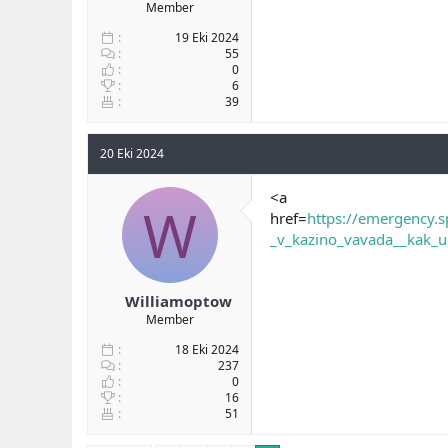
Member
19 Eki 2024
55
0
6
39
20 Eki 2024
<a
W
href=
https://emergency.s
_v_kazino_vavada__kak_u
Williamoptow
Member
18 Eki 2024
237
0
16
51