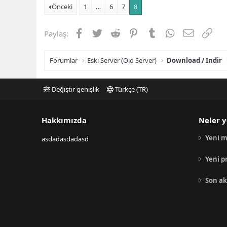
Önceki
1
…
6
7
8
Facebook
Twitter
Reddit
Pinterest
Tumblr
WhatsApp
E-posta
Link
Paylaş:
Forumlar
Eski Server (Old Server)
Download / Indir
Değiştir genişlik
Türkçe (TR)
Hakkımızda
Neler y
Yeni m
asdadasdadasd
Yeni p
Son ak