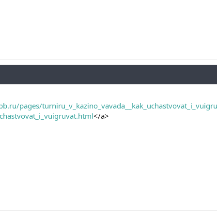
pb.ru/pages/turniru_v_kazino_vavada__kak_uchastvovat_i_vuigru
chastvovat_i_vuigruvat.html
</a>