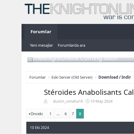
Forumlar
Yeni mesajlar
Forumlarda ara
TheKnightOnline Coming Soon
Forumlar
Eski Server (Old Server)
Download / Indir
Stéroïdes Anabolisants Ca
K
B
dustin_omaha16
10 May 2024
o
a
n
ş
Önceki
1
…
6
7
8
b
l
u
a
10 Eki 2024
y
n
u
g