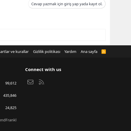
Cevap yazmak için giriş yap yada kayıt ol.
artlar ve kurallar
Gizlilik politikası
Yardım
Ana sayfa
R
S
S
Connect with us
Bize ulaşın
RSS
99,612
435,846
24,825
endFrankl