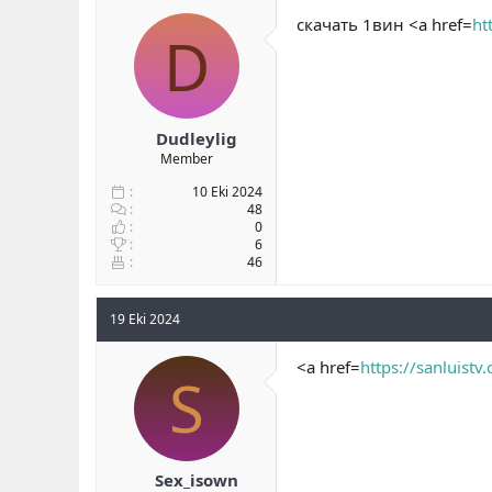
b
ı
скачать 1вин <a href=
ht
D
a
ç
ş
t
l
a
a
r
t
i
a
h
Dudleylig
n
i
Member
10 Eki 2024
48
0
6
46
19 Eki 2024
<a href=
https://sanluistv
S
Sex_isown