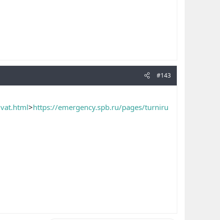
#143
vat.html
>
https://emergency.spb.ru/pages/turniru