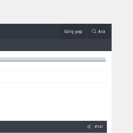
Giriş yap
Ara
#141