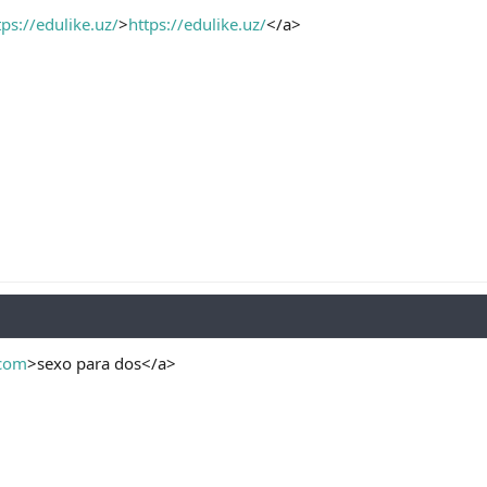
tps://edulike.uz/
>
https://edulike.uz/
</a>
.com
>sexo para dos</a>