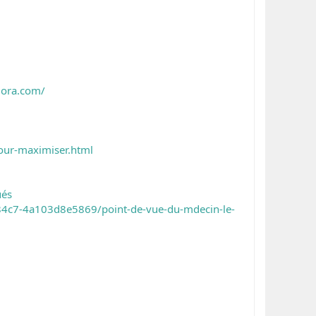
uora.com/
pour-maximiser.html
ués
-84c7-4a103d8e5869/point-de-vue-du-mdecin-le-