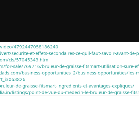
/en/video/4792447058186240
dvert/securite-et-effets-secondaires-ce-quil-faut-savoir-avant-de-
.com/cls/57045343.html
for-sale/769716/bruleur-de-graisse-fitsmart-utilisation-sure-ef
iedads.com/business-opportunities_2/business-opportunities/les-
art_i3063826
uleur-de-graisse-fitsmart-ingredients-et-avantages-expliques/
ia.in/listings/point-de-vue-du-medecin-le-bruleur-de-graisse-fitsm