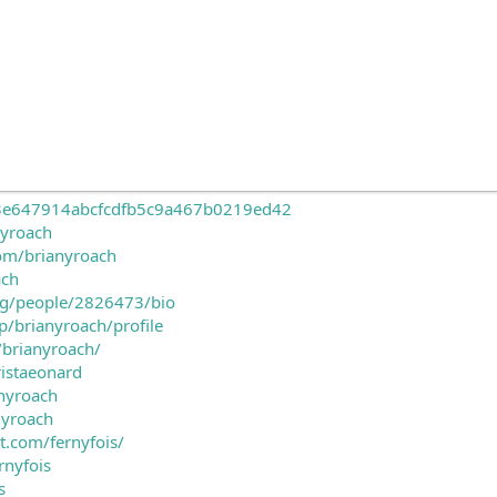
7f3e647914abcfcdfb5c9a467b0219ed42
nyroach
com/brianyroach
ach
.org/people/2826473/bio
jp/brianyroach/profile
/brianyroach/
ristaeonard
anyroach
nyroach
t.com/fernyfois/
rnyfois
s