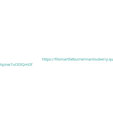
https://fitsmartfatburnermarilouberry.q
/hMqznw7uODlQmDf