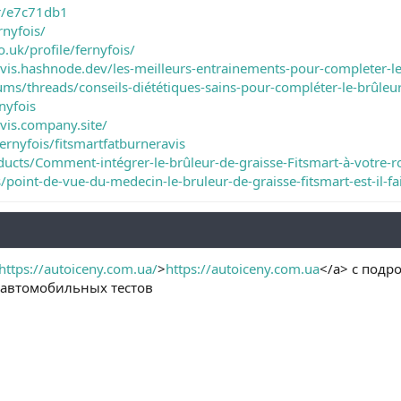
er/e7c71db1
rnyfois/
.uk/profile/fernyfois/
avis.hashnode.dev/les-meilleurs-entrainements-pour-completer-le
ums/threads/conseils-diététiques-sains-pour-compléter-le-brûleu
nyfois
avis.company.site/
ernyfois/fitsmartfatburneravis
oducts/Comment-intégrer-le-brûleur-de-graisse-Fitsmart-à-votre-
s/point-de-vue-du-medecin-le-bruleur-de-graisse-fitsmart-est-il-f
https://autoiceny.com.ua/
>
https://autoiceny.com.ua
</a> с подр
 автомобильных тестов