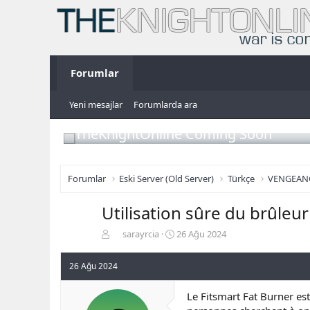
Forumlar
Yeni mesajlar
Forumlarda ara
TheKnightOnline Coming Soon
Forumlar
Eski Server (Old Server)
Türkçe
VENGEAN
Utilisation sûre du brûleur
K
B
sarayrcia
26 Ağu 2024
o
a
n
ş
26 Ağu 2024
b
l
u
a
Le Fitsmart Fat Burner est
y
n
u
g