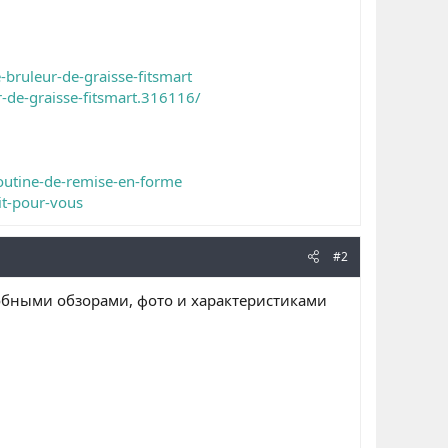
-bruleur-de-graisse-fitsmart
r-de-graisse-fitsmart.316116/
routine-de-remise-en-forme
ait-pour-vous
#2
обными обзорами, фото и характеристиками