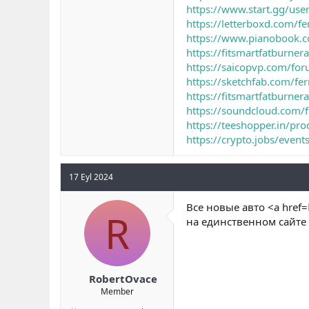
https://www.start.gg/us
https://letterboxd.com/fe
https://www.pianobook.co
https://fitsmartfatburner
https://saicopvp.com/for
https://sketchfab.com/fer
https://fitsmartfatburner
https://soundcloud.com/f
https://teeshopper.in/pr
https://crypto.jobs/event
17 Eyl 2024
Все новые авто <a href=
R
на единственном сайте
RobertOvace
Member