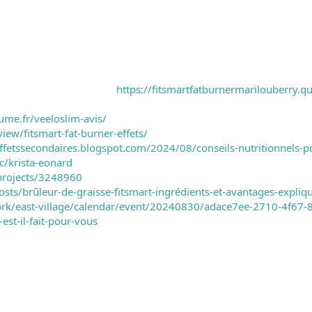
https://fitsmartfatburnermarilouberry.q
ume.fr/veeloslim-avis/
iew/fitsmart-fat-burner-effets/
rsffetssecondaires.blogspot.com/2024/08/conseils-nutritionnels-
c/krista-eonard
projects/3248960
sts/brûleur-de-graisse-fitsmart-ingrédients-et-avantages-expliq
ork/east-village/calendar/event/20240830/adace7ee-2710-4f67
-est-il-fait-pour-vous