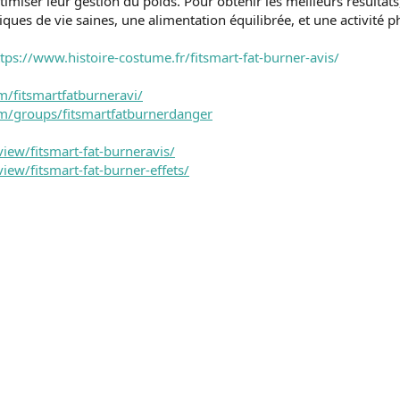
miser leur gestion du poids. Pour obtenir les meilleurs résultats, i
ues de vie saines, une alimentation équilibrée, et une activité p
tps://www.histoire-costume.fr/fitsmart-fat-burner-avis/
/fitsmartfatburneravi/
m/groups/fitsmartfatburnerdanger
view/fitsmart-fat-burneravis/
iew/fitsmart-fat-burner-effets/