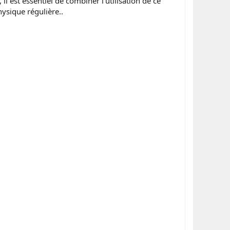
l est essentiel de combiner l'utilisation de ce
hysique régulière..