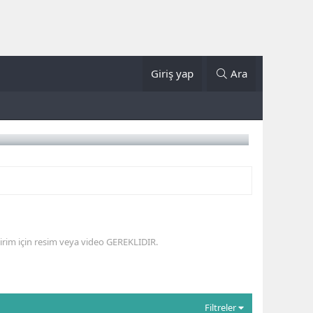
Giriş yap
Ara
ldirim için resim veya video GEREKLIDIR.
Filtreler