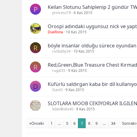
Keilan Slotunu Sahiplenip 2 gündür TW
P
princessTR
6 Kas 2015
Orospi adındaki uygunsuz nick ve yapt
Duellona
10 Kas 2015
böyle insanlar olduğu sürece oyundan
R
runbaby34
10 Kas 2015
Red,Green,Blue Treasure Chest Kırma
R
rugal35
9 Kas 2015
Küfürlü saldırgan kaba bir dil kullanıyo
D
Dant3
9 Kas 2015
SLOTLARA MOOB CEKIYORLAR ILGILEN
kdatdksks40
9 Kas 2015
Önceki
1
…
5
6
7
8
9
…
34
Sonraki