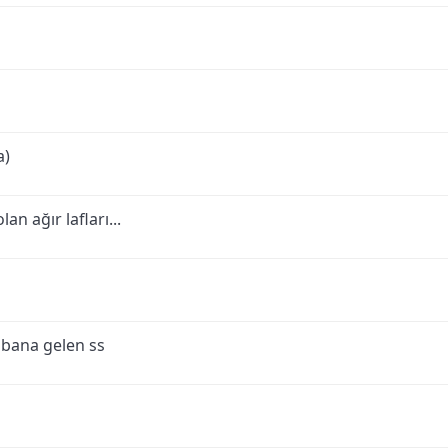
a)
an ağır lafları...
bana gelen ss