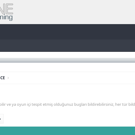
CE
lir ve ya oyun içi tespit etmiş olduğunuz bugları bildirebilirsiniz, her tür bi