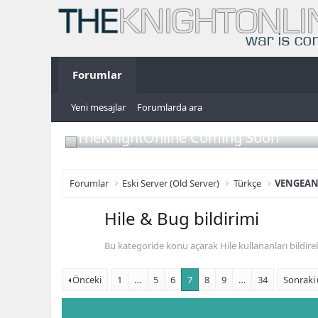
Forumlar
Yeni mesajlar
Forumlarda ara
TheKnightOnline Coming Soon
Forumlar
Eski Server (Old Server)
Türkçe
VENGEAN
Hile & Bug bildirimi
Bu kategoride konu açarak Hile kullananları bildirebi
Önceki
1
…
5
6
7
8
9
…
34
Sonraki