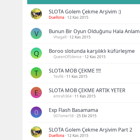
SLOTA Golem Çekme Arşivim :)
Duellona
12 Kas 2015
Bunun Bir Oyun Olduğunu Hala Anlama
V
VhagaR
12 Kas 2015
Boroo slotunda karşılıklı küfürleşme
Q
QueenOfSilence
12 Kas 2015
SLOTA MOB ÇEKME !!!!
T
Tevfik
11 Kas 2015
SLOTA MOB ÇEKME ARTIK YETER
E
emrah364
11 Kas 2015
Exp Flash Basamama
0
007omer58
25 Eki 2015
SLOTA Golem Çekme Arşivim Part 2
Duellona
12 Kas 2015