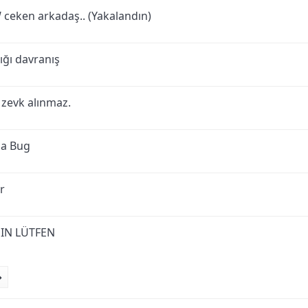
 ceken arkadaş.. (Yakalandın)
ığı davranış
 zevk alınmaz.
da Bug
r
IN LÜTFEN