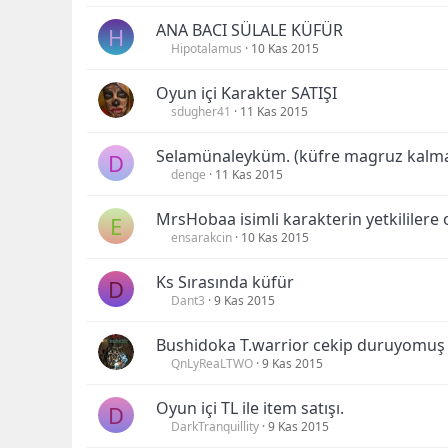
ANA BACI SÜLALE KÜFÜR
H
Hipotalamus
10 Kas 2015
Oyun içi Karakter SATIŞI
sdugher41
11 Kas 2015
Selamünaleyküm. (küfre magruz kalm
D
denge
11 Kas 2015
MrsHobaa isimli karakterin yetkililere ol
E
ensarakcin
10 Kas 2015
Ks Sırasında küfür
D
Dant3
9 Kas 2015
Bushidoka T.warrior cekip duruyomuş 
QnLyReaLTWO
9 Kas 2015
Oyun içi TL ile item satışı.
D
DarkTranquillity
9 Kas 2015