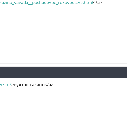
v_kazino_vavada__poshagovoe_rukovodstvo.html
</a>
yz.ru/
>вулкан казино</a>