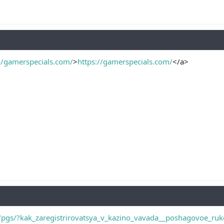
//gamerspecials.com/
>
https://gamerspecials.com/
</a>
js/pgs/?kak_zaregistrirovatsya_v_kazino_vavada__poshagovoe_ru