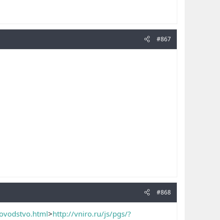
#867
#868
kovodstvo.html
>
http://vniro.ru/js/pgs/?