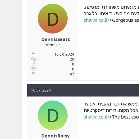
b
ı
יזרמו איתנו משחררת ומרגיעה
D
a
ç
ş
t
shalva.co.il/
>Gorgeous esc
l
a
a
r
t
i
a
h
DennisSeats
n
i
Member
16 Eki 2024
29
0
6
47
16 Eki 2024
ן לממש את גבר מהבית, אפשר
D
shalva.co.il/
>The best esco
DennisRaisy