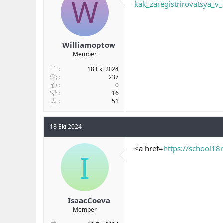
W
kak_zaregistrirovatsya_
Williamoptow
Member
18 Eki 2024
237
0
16
51
18 Eki 2024
<a href=
https://school18r
I
IsaacCoeva
Member