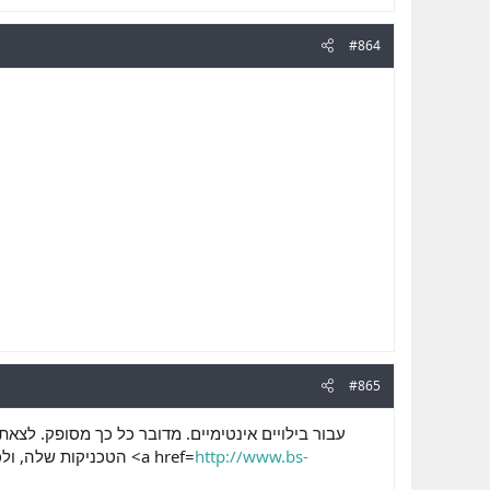
#864
#865
עבור בילויים אינטימיים. מדובר כל כך מסופק. לצא
הטכניקות שלה, ולכל גבר יש הרצונות והצרכים שלו. והרגע שבו שני העולמות נפגשים הוא רגע מופלא ומלא קסם. רגע שבו <a href=
http://www.bs-