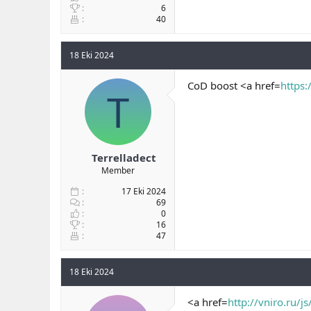
6
40
18 Eki 2024
CoD boost <a href=
https:
T
Terrelladect
Member
17 Eki 2024
69
0
16
47
18 Eki 2024
<a href=
http://vniro.ru/