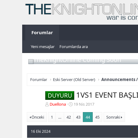
Forumlar
Yeni mesajlar
Forumlarda ara
TheKnightOnline Coming Soon
Forumlar
Eski Server (Old Server)
Announcements /
1VS1 EVENT BAŞL
DUYURU
K
B
Duellona
19 Nis 2017
o
a
n
ş
Önceki
1
…
42
43
44
45
Sonraki
b
l
u
a
16 Eki 2024
y
n
u
g