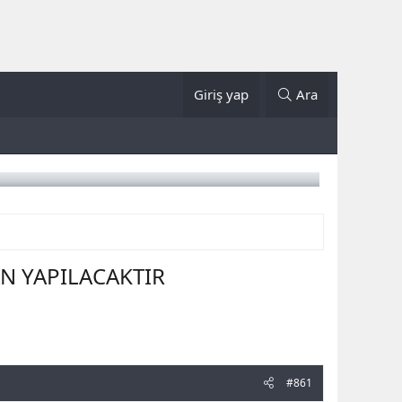
Giriş yap
Ara
AN YAPILACAKTIR
#861