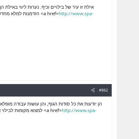
אילת זו עיר של בילויים וכיף. נערות ליווי באי,
הזדמנות למלא מחדש את המצברים. כולם מוזמנים לכאן, הגברים של רמת גן וכל מי שמבקר יודעת מה לעשות איתו. כל גבר <a href=
http://www.spa-
#862
הן יודעות את כל סודות הגוף, והן עושות עבודה מופל
למצוא מקומות לבילוי אינטימי ודיסקרטי כמעט בכל שכונה ובכל רחוב. ולא רק שהדירות נמצאות בכל מקום, דירות דיסקרטיות <a href=
http://www.spa-