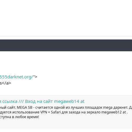
555darknet.org/
">
s</a>
ссылка /// Вход на сайт megaweb14 at
й сайт. MEGA SB - считается одной из лучших площадок mega даркнет. Д
уется использование VPN + Safari для захода на зеркало megaweb12 at .
ступна в любое время!