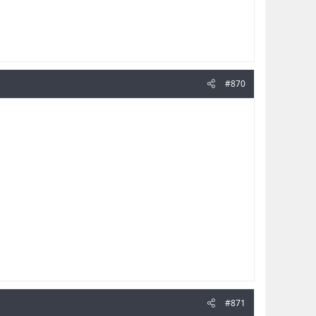
#870
#871