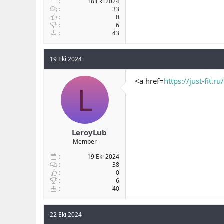
18 Eki 2024
33
0
6
43
19 Eki 2024
<a href=
https://just-fit.ru/
L
LeroyLub
Member
19 Eki 2024
38
0
6
40
22 Eki 2024