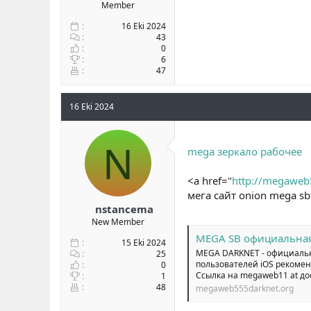
Member
16 Eki 2024
43
0
6
47
16 Eki 2024
N
mega зеркало рабочее
<a href="
http://megaweb
мега сайт onion mega sb
nstancema
New Member
MEGA SB официальная 
15 Eki 2024
MEGA DARKNET - официальны
25
пользователей iOS рекоменд
0
Ссылка на megaweb11 at до
1
48
megaweb555darknet.org